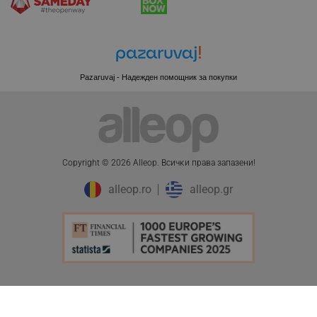
rlv_e_pt
.alleop.bg
rlv_e
.alleop.bg
rlv_h_profile
.alleop.bg
rlv_h_cart
.alleop.bg
Pazaruvaj - Надежден помощник за покупки
rlv_h_wish
.alleop.bg
rlv_impersonate_p
.alleop.bg
rlv_endpoint
.alleop.bg
rlv_hashes
.alleop.bg
Copyright © 2026 Alleop. Bcичĸи пpaвa зaпaзeни!
rlv_first_session
.alleop.bg
alleop.ro
alleop.gr
rlv_rid
.alleop.bg
rlv_rpid
.alleop.bg
rlv_rpos
.alleop.bg
rlv_bid
.alleop.bg
rlv_odid
.alleop.bg
_twoAttr
.alleop.bg
__cf_bm
Cloudflare Inc.