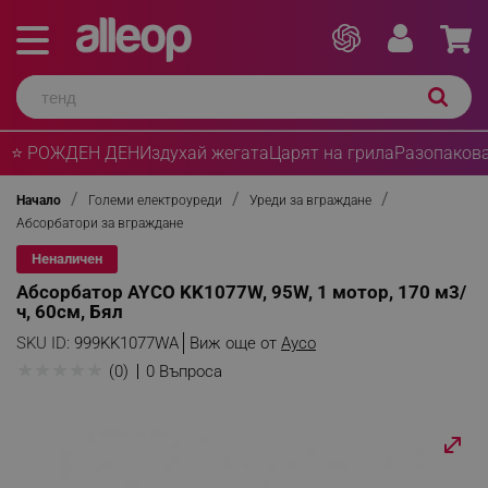
⭐ РОЖДЕН ДЕН
Издухай жегата
Царят на грила
Разопакова
Начало
Големи електроуреди
Уреди за вграждане
Абсорбатори за вграждане
Неналичен
Абсорбатор AYCO KK1077W, 95W, 1 мотор, 170 м3/
ч, 60см, Бял
SKU ID:
999KK1077WА
Виж още от
Ayco
★
★
★
★
★
(0)
0 Въпроса