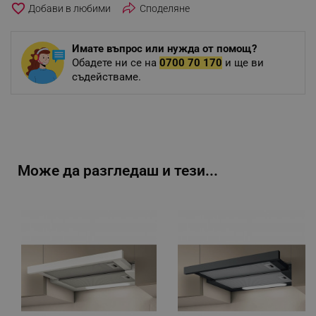
favorite_border
Споделяне
Имате въпрос или нужда от помощ?
Обадете ни се на
0700 70 170
и ще ви
съдействаме.
Може да разгледаш и тези...