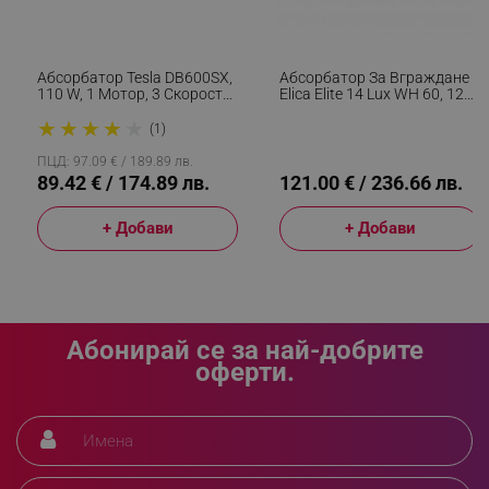
_sgf_push_permission_asked
.alleop.bg
Абсорбатор Tesla DB600SX,
Абсорбатор За Вграждане
Google Privacy Policy
110 W, 1 Мотор, 3 Скорости
Elica Elite 14 Lux WH 60, 121
На Работа, 2 Алуминиеви
W, 60 См, Клас D, 304 М3/ч,
★
★
★
★
★
Филтъра, 280 M3/h, Инокс
LED Осветление, Бял
(1)
_sgf_test_mode
.alleop.bg
ПЦД: 97.09 € / 189.89 лв.
89.42 € / 174.89 лв.
121.00 € / 236.66 лв.
+ Добави
+ Добави
_sgf_tracking
.alleop.bg
Абонирай се за най-добрите
оферти.
_sgf_delayed_actions,
.alleop.bg