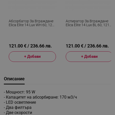
Абсорбатор За Вграждане
Аспиратор За Вграждане
Elica Elite 14 Lux WH 60, 121
Elica Elite 14 Lux BL 60, 121
W, 60 См, Клас D, 304 М3/ч,
W, 60 См, Клас D, 304 М3/ч,
LED Осветление, Бял
LED Осветление, Черен
121.00 € / 236.66 лв.
121.00 € / 236.66 лв.
+ Добави
+ Добави
Описание
- Мощност: 95 W
- Капацитет на абсорбиране: 170 м3/ч
- LED осветление
- Два филтъра
- Две скорости