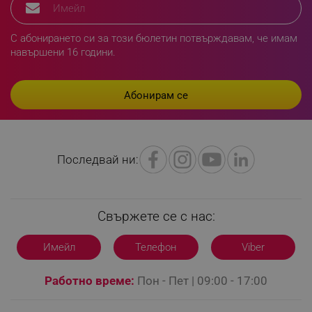
_sgf_delayed_campaigns
.alleop.bg
С абонирането си за този бюлетин потвърждавам, че имам
навършени 16 години.
_sgf_npq
.alleop.bg
Последвай ни:
_sgf_clicked_banners
.alleop.bg
Свържете се с нас:
_sgf_rq
.alleop.bg
Имейл
Телефон
Viber
Работно време:
Пон - Пет | 09:00 - 17:00