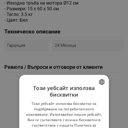
- Изхoдна тръба на мотора Ø12 см
- Размери: 15 х 60 х 50 см
- Тегло: 3.5 кг
- Цвят: Бял
Техническо описание
Гаранция
24 Месеца
Ревюта / Въпроси и отговори от клиенти
Средна оценка
Този уебсайт използва
0.0
бисквитки
BULGARIAN
Този уебсайт използва бисквитки за
ROMANIAN
★
★
★
★
★
подобряване на потребителското
изживяване. Използвайки нашия уебсайт,
Вие се съгласявате с всички бисквитки в
0 Ревю
съответствие с нашата Политика за