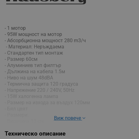
- 1 мотор
- 95W мощност на мотор
- Абсорбционна мощност 280 m3/ч
- Материал: Неръждаема
- Стандартен тип монтаж
- Размер 60см
- Алуминиев тип филтър
- Дължина на кабела 1.5м
- Ниво на шум 48dBA
- Термична защита 120 градуса
- Напрежение 220 / 240V, 50Hz
- 15W халогенна лампа
- Размер на изхода за въздух 120мм
- Бял цвят
- Размери:
Виж повече
Височина 13 см
Ширина 60 см
Техническо описание
Дълбочина 47 см