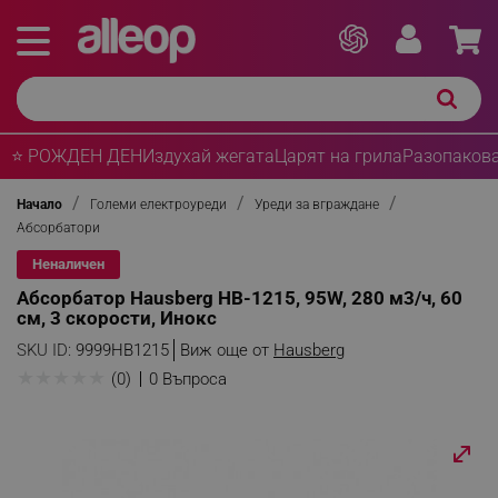
⭐ РОЖДЕН ДЕН
Издухай жегата
Царят на грила
Разопакова
Начало
Големи електроуреди
Уреди за вграждане
Абсорбатори
Неналичен
Абсорбатор Hausberg HB-1215, 95W, 280 м3/ч, 60
см, 3 скорости, Инокс
SKU ID:
9999HB1215
Виж още от
Hausberg
★
★
★
★
★
(0)
0 Въпроса