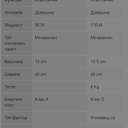
Име
Домейн
click_code_ps
.alleop.bg
Употреба
Домашна
Домашна
_nzm_nosubscribe_92166-7699
.alleop.bg
Мощност
95 W
110 W
_nzm_idnl_92166-7699
.alleop.bg
_nzm_noid_92166-7699
.alleop.bg
Тип
Механичен
Механичен
контролен
_nzm_id_92166-7699
.alleop.bg
панел
_sgf_user_id
.alleop.bg
Височина
13 cm
15.5 cm
Ширина
60 cm
60 cm
_sgf_session_id
.alleop.bg
Тегло
6 Kg
Енергиен
Клас A
Клас D
_sgf_push_permission_asked
.alleop.bg
клас
Google Privacy Policy
Тип филтър
Измиващ се