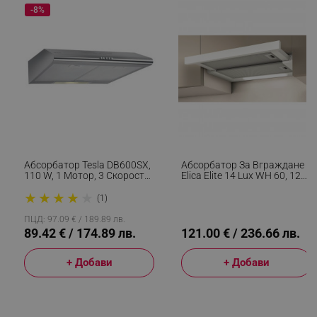
rlv_impersonate_p
.alleop.bg
-8%
rlv_endpoint
.alleop.bg
rlv_hashes
.alleop.bg
rlv_first_session
.alleop.bg
rlv_rid
.alleop.bg
rlv_rpid
.alleop.bg
rlv_rpos
.alleop.bg
rlv_bid
.alleop.bg
Абсорбатор Tesla DB600SX,
Абсорбатор За Вграждане
rlv_odid
.alleop.bg
110 W, 1 Мотор, 3 Скорости
Elica Elite 14 Lux WH 60, 121
На Работа, 2 Алуминиеви
W, 60 См, Клас D, 304 М3/ч,
_twoAttr
.alleop.bg
★
★
★
★
★
Филтъра, 280 M3/h, Инокс
LED Осветление, Бял
(1)
__cf_bm
Cloudflare Inc.
ПЦД: 97.09 € / 189.89 лв.
.pazaruvaj.com
89.42 € / 174.89 лв.
121.00 € / 236.66 лв.
+ Добави
+ Добави