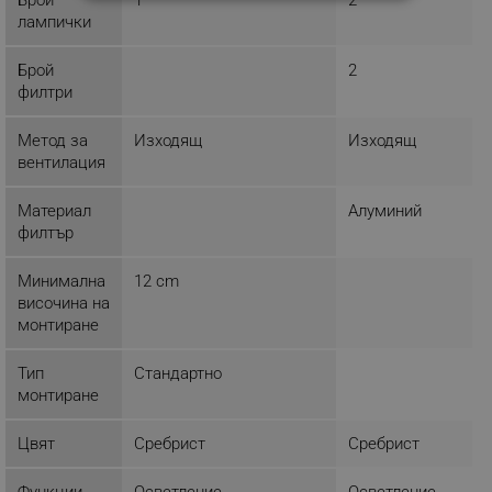
СТРОГО НЕОБХОДИМО
лампички
ЕФЕКТИВНОСТ
Брой
2
филтри
ТАРГЕТИРАНЕ
ФУНКЦИОНАЛНОСТ
Метод за
Изходящ
Изходящ
вентилация
НЕКЛАСИФИЦИРАНИ
Материал
Алуминий
филтър
Минимална
12 cm
Строго необходимо
Ефективност
височина на
Таргетиране
Функционалност
монтиране
Некласифицирани
Тип
Стандартно
Строго необходимите бисквитки позволяват
монтиране
основната функционалност на уебсайта, като
потребителско влизане и управление на
акаунта. Уебсайтът не може да се използва
Цвят
Сребрист
Сребрист
правилно без строго необходими бисквитки.
Provider /
Функции
Осветление
Осветление