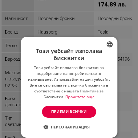
174.89 лв.
Наличност
Последни бройки
Последни бройки
Бранд
Hausberg
Tesla
Тегло
5.5 kg
5.4 kg
Този уебсайт използва
бисквитки
Баркод
6423808016570
8606018854196
BULGARIAN
Този уебсайт използва бисквитки за
ROMANIAN
Mаксимале
280 м³/н
280 м³/н
подобряване на потребителското
н въздушен
изживяване. Използвайки нашия уебсайт,
поток
Вие се съгласявате с всички бисквитки в
съответствие с нашата Политика за
Бисквитки.
Прочетете още
Брой
1
1
двигатели
ПРИЕМИ ВСИЧКИ
Тип
LED
светлина
ПЕРСОНАЛИЗАЦИЯ
Брой
1
2