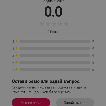
Средна оценка
0.0
★
★
★
★
★
_sgf_clicked_banners
.alleop.bg
0 Ревю
★
0
5
_sgf_rq
.alleop.bg
★
0
4
★
0
3
★
0
2
★
0
1
segmentifyExtension
.alleop.bg
Остави ревю или задай въпрос.
Сподели какво мислиш за продукта и с други
клиенти. От 1 до 5 как би го оценил?
sgfUserUpdateData
.alleop.bg
Задай въпрос
Остави ревю