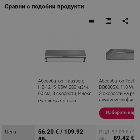
Сравни с подобни продукти
reorder
format_align_right
share
Абсорбатор Hausberg
Абсорбатор Tesla
HB-1215, 95W, 280 м3/ч,
DB600SX, 110 W, 1 
60 см, 3 скорости, Инокс
3 скорости на рабо
алуминиеви филтъ
Разглеждате този
280 m3/h, Инокс
продукт
Изберете вари
56.20 € / 109.92
Цена
ПЦД: 97.09 € / 18
89.42 € /
лв.
лв.