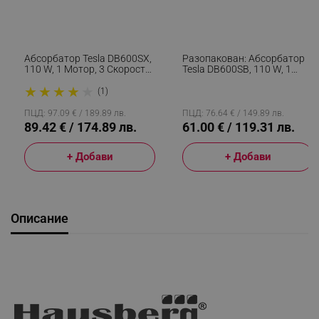
Абсорбатор Tesla DB600SX,
Разопакован: Абсорбатор
110 W, 1 Мотор, 3 Скорости
Tesla DB600SB, 110 W, 1
На Работа, 2 Алуминиеви
Мотор, 3 Скорости На
★
★
★
★
★
Филтъра, 280 M3/h, Инокс
Работа, 2 Алуминиеви
(1)
Филтъра, 280 M3/h, Черен
ПЦД: 97.09 € / 189.89 лв.
ПЦД: 76.64 € / 149.89 лв.
89.42 € / 174.89 лв.
61.00 € / 119.31 лв.
+ Добави
+ Добави
Описание