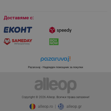
Покупки на изплащане
Бисквитки
Доставяме с:
PHPSESSID
PHP.net
www.alleop.bg
Pazaruvaj - Надежден помощник за покупки
Copyright © 2026 Alleop. Bcичĸи пpaвa зaпaзeни!
alleop.ro
alleop.gr