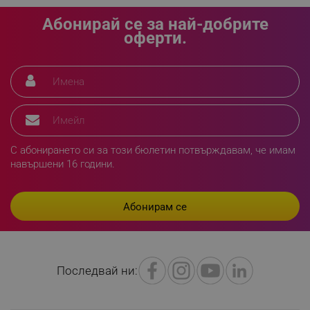
LaVisitorId_YWxsZW9wLmxhZGVzay5jb20v
.alleop.bg
Абонирай се за най-добрите
оферти.
LaSID
Quality Unit LLC
www.alleop.bg
PHPSESSID
PHP.net
editor.alleop.bg
С абонирането си за този бюлетин потвърждавам, че имам
навършени 16 години.
Последвай ни: