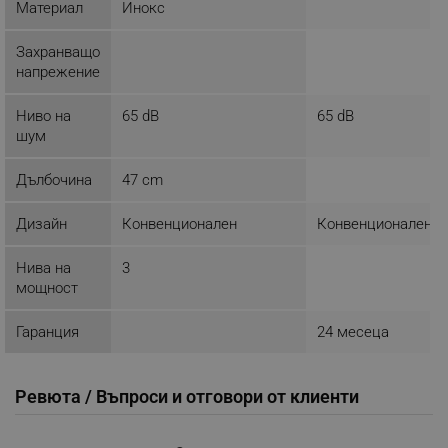
_sgf_test_mode
.alleop.bg
Материал
Инокс
Захранващо
напрежение
_sgf_tracking
.alleop.bg
Ниво на
65 dB
65 dB
шум
Дълбочина
47 cm
Дизайн
Конвенционален
Конвенционален
_sgf_delayed_actions,
.alleop.bg
Нива на
3
мощност
Гаранция
24 месеца
_sgf_delayed_campaigns
.alleop.bg
Ревюта / Въпроси и отговори от клиенти
_sgf_npq
.alleop.bg