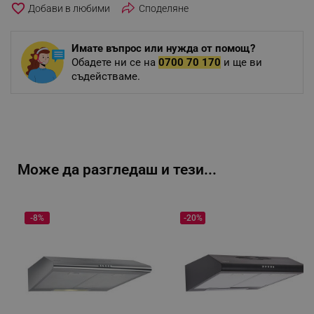
favorite_border
Споделяне
Имате въпрос или нужда от помощ?
Обадете ни се на
0700 70 170
и ще ви
съдействаме.
Може да разгледаш и тези...
-8%
-20%