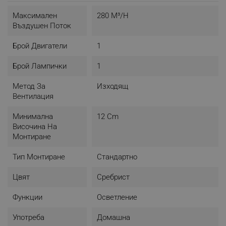
Mаксимален
280 М³/н
Въздушен Поток
Брой Двигатели
1
Брой Лампички
1
Метод За
Изходящ
Вентилация
Минимална
12 Cm
Височина На
Монтиране
Тип Монтиране
Стандартно
Цвят
Сребрист
Функции
Осветление
Употреба
Домашна