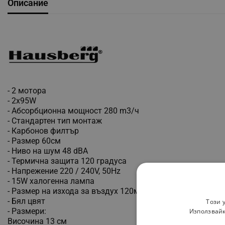
Описание
- 2 мотора
- 2х95W
- Абсорбционна мощност 280 m3/ч
- Стандартен тип монтаж
- Карбонов филтър
- Размер 60см
- Ниво на шум 48 dBA
- Термична защита 120 градуса
- Напрежение 220 / 240V, 50Hz
- 15W халогенна лампа
- Размер на изхода за въздух 120мм
- Бял цвят
Този 
- Размери:
Използвайк
Височина 13 см