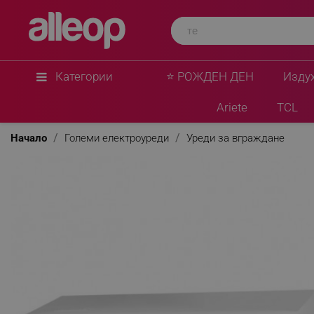
Категории
⭐ РОЖДЕН ДЕН
Изду
Ariete
TCL
Начало
Големи електроуреди
Уреди за вграждане