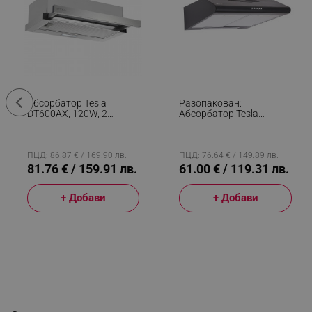
Абсорбатор Tesla
Разопакован:
DT600AX, 120W, 2
Абсорбатор Tesla
Мотора, Алуминиев
DB600SB, 110 W, 1
Филтър, 350 M3/h, LED,
Мотор, 3 Скорости На
Клас D, Инокс
Работа, 2 Алуминиеви
Филтъра, 280 M3/h,
ПЦД: 86.87 € / 169.90 лв.
ПЦД: 76.64 € / 149.89 лв.
Черен
81.76 € / 159.91 лв.
61.00 € / 119.31 лв.
+ Добави
+ Добави