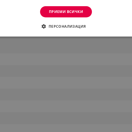
ПРИЕМИ ВСИЧКИ
ПЕРСОНАЛИЗАЦИЯ
ДИМО
ЕФЕКТИВНОСТ
ТАРГЕТИРАНЕ
ФУНКЦИО
АНИ
еобходимо
Ефективност
Таргетиране
Функционалност
Неклас
витки позволяват основната функционалност на уебсайта, като потребителско вл
же да се използва правилно без строго необходими бисквитки.
Provider /
Валиден
Описание
Домейн
до
.alleop.bg
1 месец
Profitshare
7699
.alleop.bg
1 месец
newsman
.alleop.bg
1 месец
Newsman