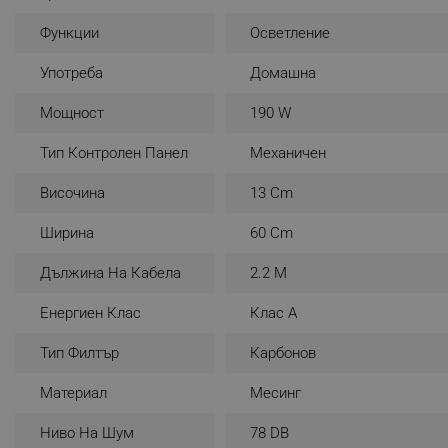
_nzm_noid_92166-7699
Функции
Осветление
_nzm_id_92166-7699
Употреба
Домашна
_sgf_user_id
Мощност
190 W
_sgf_session_id
Тип Контролен Панел
Механичен
_sgf_push_permission_as
Височина
13 Cm
_sgf_test_mode
Ширина
60 Cm
_sgf_tracking
Дължина На Кабела
2.2 М
_sgf_delayed_actions,
Енергиен Клас
Клас A
_sgf_delayed_campaigns
Тип Филтър
Карбонов
_sgf_npq
Материал
Месинг
_sgf_clicked_banners
Ниво На Шум
78 DB