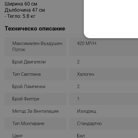
Ширина 60 см
Дълбочина 47 см
- Тегло: 5.8 кг
Техническо описание
СТРОГО НЕОБХО
Mаксимален Въздушен
420 М³/н
Поток
НЕКЛАСИФИЦИР
Брой Двигатели
2
Тип Светлина
Халоген
Строго н
Брой Лампички
2
Строго необходимите биск
акаунта. Уебсайтът не мо
Брой Филтри
1
Име
Метод За Вентилация
Изходящ
click_code_ps
Тип Монтиране
Стандартно
_nzm_nosubscribe_92166-
Цвят
Бял
_nzm_idnl_92166-7699