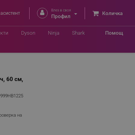
Влез в своя


 асистент
Количка
Профил
укти
Dyson
Ninja
Shark
Помощ
, 60 см,
9999HB1225
роверка на