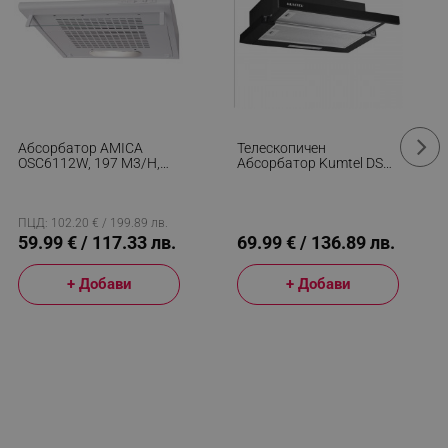
Абсорбатор AMICA
Телескопичен
OSC6112W, 197 M3/h,
Абсорбатор Kumtel DS6-
118W, Клас D, 3 Степени,
905B S, 90W, 250 М3/ч, 2
65 DBA, 60 См, Карбонов
Мотора, 2 Степени,
Филтър, Бял
Двоен Алуминиев
Филтър, LED, Черен
ПЦД: 102.20 € / 199.89 лв.
59.99 € / 117.33 лв.
69.99 € / 136.89 лв.
+ Добави
+ Добави