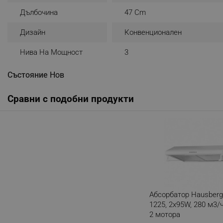
_sgf_rq
Дълбочина
47 Cm
Дизайн
Конвенционален
segmentifyExtension
Нива На Мощност
3
sgfUserUpdateData
Състояние
Нов
rlv_h_fbp
Сравни с подобни продукти
rlv_
rlv_mode
rlv_p
rlv_g
rlv_s
rlv_iv
rlv_e_pt
Абсорбатор Hausberg
1225, 2х95W, 280 м3/ч
rlv_e
2 мотора
rlv_h_profile