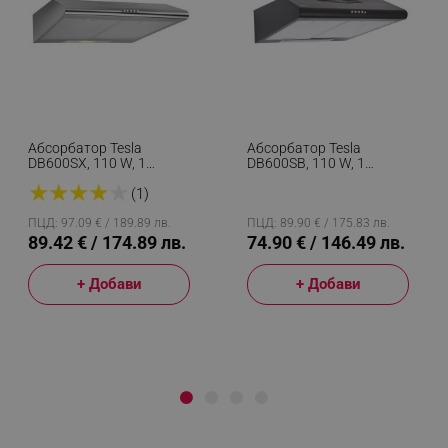
Абсорбатор Tesla
Абсорбатор Tesla
DB600SX, 110 W, 1
DB600SB, 110 W, 1
Мотор, 3 Скорости На
Мотор, 3 Скорости На
★
★
★
★
★
Работа, 2 Алуминиеви
Работа, 2 Алуминиеви
(1)
Филтъра, 280 M3/h,
Филтъра, 280 M3/h,
Инокс
Черен
ПЦД: 97.09 € / 189.89 лв.
ПЦД: 89.90 € / 175.83 лв.
89.42 € / 174.89 лв.
74.90 € / 146.49 лв.
+ Добави
+ Добави