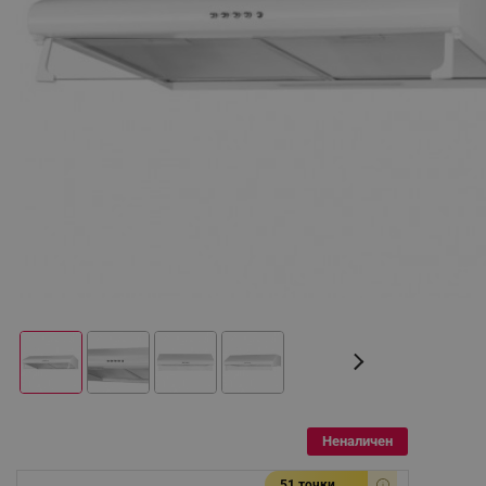
Неналичен
51 точки