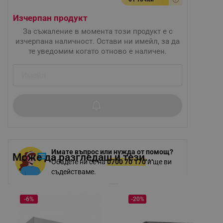
Изчерпан продукт
За съжаление в момента този продукт е с
изчерпана наличност. Остави ни имейл, за да
те уведомим когато отново е наличен.
Имате въпрос или нужда от помощ?
Може да разгледаш и тези...
Обадете ни се на
0700 70 170
и ще ви
съдействаме.
-6%
-20%