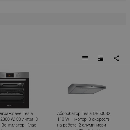
r events which is cancelled
ent to Segmentify servers
 visitor installed
 visitor’s data including
rship status and
reorder
format_align_right
share
 вграждане Tesla
Абсорбатор Tesla DB600SX,
2300 W, 80 литра, 8
110 W, 1 мотор, 3 скорости
 Вентилатор, Клас
на работа, 2 алуминиеви