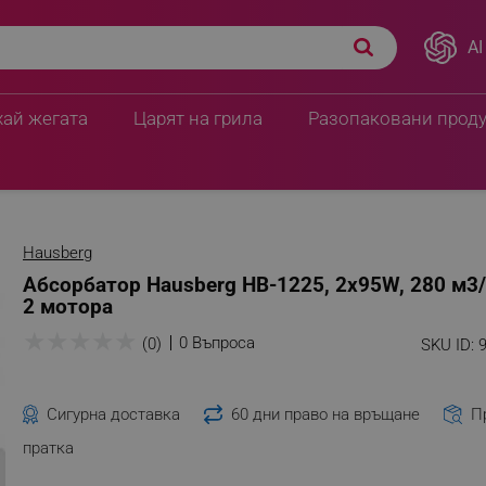
AI
хай жегата
Царят на грила
Разопаковани прод
Hausberg
Абсорбатор Hausberg HB-1225, 2х95W, 280 м3/ч
2 мотора
★
★
★
★
★
0 Въпроса
(0)
SKU ID:
Сигурна доставка
60 дни право на връщане
П
пратка