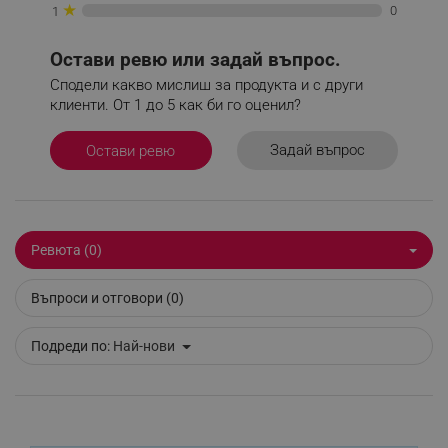
★
0
1
Остави ревю или задай въпрос.
sgfUserUpdateData
.alleop.bg
Сподели какво мислиш за продукта и с други
клиенти. От 1 до 5 как би го оценил?
Задай въпрос
Остави ревю
rlv_h_fbp
.alleop.bg
rlv_
.alleop.bg
Ревюта (0)
rlv_mode
.alleop.bg
rlv_p
.alleop.bg
Въпроси и отговори (0)
rlv_g
.alleop.bg
Подреди по:
Най-нови
rlv_s
.alleop.bg
rlv_iv
.alleop.bg
rlv_e_pt
.alleop.bg
rlv_e
.alleop.bg