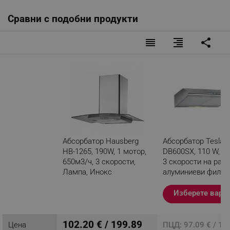
Сравни с подобни продукти
reorder
format_align_right
share
Абсорбатор Hausberg
Абсорбатор Tesla
HB-1265, 190W, 1 мотор,
DB600SX, 110 W, 1 
650м3/ч, 3 скорости,
3 скорости на рабо
Лампа, Инокс
алуминиеви филтъ
280 m3/h, Инокс
Разглеждате този
Изберете вари
продукт
102.20 € / 199.89
Цена
ПЦД: 97.09 € / 18