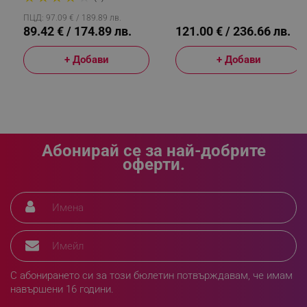
ПЦД: 97.09 € / 189.89 лв.
89.42 € / 174.89 лв.
121.00 € / 236.66 лв.
+ Добави
+ Добави
LaVisitorId_YWxsZW9wLmxhZGVzay5jb20v
.alleop.bg
LaSID
Quality Unit LLC
www.alleop.bg
Абонирай се за най-добрите
оферти.
PHPSESSID
PHP.net
editor.alleop.bg
С абонирането си за този бюлетин потвърждавам, че имам
навършени 16 години.