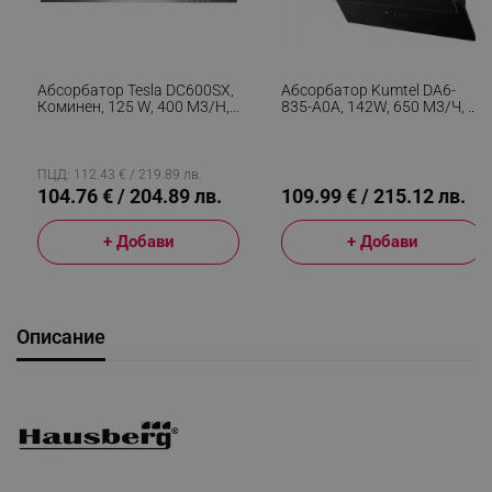
Абсорбатор Tesla DC600SX,
Абсорбатор Kumtel DA6-
Коминен, 125 W, 400 M3/h,
835-A0A, 142W, 650 М3/ч, 3
2 Алуминиеви Филтъра, 62
Скорости, LED, Алуминиев
DB, 3 Скорости, Инокс
Филтър, Стъклен Панел,
Черен
ПЦД: 112.43 € / 219.89 лв.
104.76 € / 204.89 лв.
109.99 € / 215.12 лв.
+ Добави
+ Добави
Описание