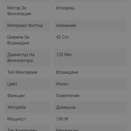
Метод За
Изходящ
Вентилация
Материал Филтър
Алуминий
Ширина За
42 Cm
Вграждане
Диаметър На
120 Мм
Вентилатора
Тип Монтиране
Вграждане
Цвят
Инокс
Функции
Осветление
Употреба
Домашна
Мощност
190 W
Тип Контролен
Механичен