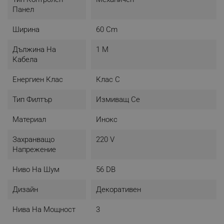
Панел
Ширина
60 Cm
Дължина На
1 М
Кабела
Енергиен Клас
Клас C
Тип Филтър
Измиващ Се
Материал
Инокс
Захранващо
220 V
Напрежение
Ниво На Шум
56 DB
Дизайн
Декоративен
Нива На Мощност
3