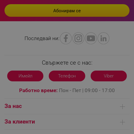
Последвай ни:
Свържете се с нас:
CookieScriptConsent
CookieScript
Имейл
Телефон
Viber
.alleop.bg
Работно време:
Пон - Пет | 09:00 - 17:00
За нас
Кои сме ние
За клиенти
Контакти
Доставка на поръчки