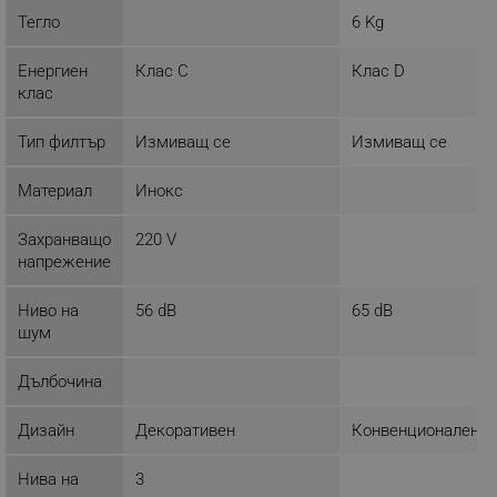
Тегло
6 Kg
Google Privacy Policy
Енергиен
Клас C
Клас D
клас
_sgf_test_mode
.alleop.bg
Тип филтър
Измиващ се
Измиващ се
Материал
Инокс
_sgf_tracking
.alleop.bg
Захранващо
220 V
напрежение
Ниво на
56 dB
65 dB
шум
_sgf_delayed_actions,
.alleop.bg
Дълбочина
Дизайн
Декоративен
Конвенционален
Нива на
3
_sgf_delayed_campaigns
.alleop.bg