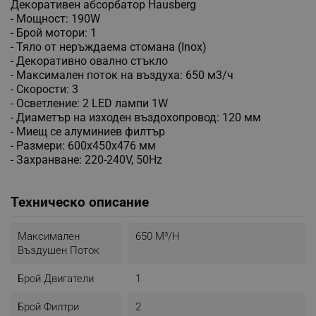
Декоративен абсорбатор Hausberg
- Мощност: 190W
- Брой мотори: 1
- Тяло от неръждаема стомана (Inox)
- Декоративно овално стъкло
- Максимален поток на въздуха: 650 м3/ч
- Скорости: 3
- Осветление: 2 LED лампи 1W
- Диаметър на изходен въздохопровод: 120 мм
- Миещ се алуминиев филтър
- Размери: 600x450х476 мм
- Захранване: 220-240V, 50Hz
Техническо описание
Mаксимален
650 М³/н
Въздушен Поток
Брой Двигатели
1
Брой Филтри
2