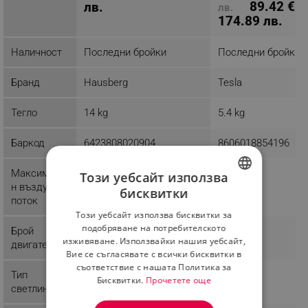
89.42 € /
лв.
лв.
174.89 лв.
Наличност
Последни бройки
Последни бройки
Бранд
Hausberg
Tesla
Тегло
14 kg
5.4 kg
Баркод
6423808020904
8606018854196
Mаксимале
650 м³/н
280 м³/н
Този уебсайт използва
н въздушен
бисквитки
BULGARIAN
поток
Този уебсайт използва бисквитки за
ROMANIAN
подобряване на потребителското
Брой
1
1
изживяване. Използвайки нашия уебсайт,
двигатели
Вие се съгласявате с всички бисквитки в
съответствие с нашата Политика за
Тип
LED
Бисквитки.
Прочетете още
светлина