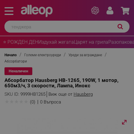
⭐ РОЖДЕН ДЕН
Издухай жегата
Царят на грила
Разопакова
Начало
Големи електроуреди
Уреди за вграждане
Абсорбатори
Неналичен
Абсорбатор Hausberg HB-1265, 190W, 1 мотор,
650м3/ч, 3 скорости, Лампа, Инокс
SKU ID:
9999HB1265
Виж още от
Hausberg
★
★
★
★
★
(0)
0 Въпроса