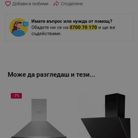
favorite_border
Споделяне
Имате въпрос или нужда от помощ?
Обадете ни се на
0700 70 170
и ще ви
съдействаме.
Може да разгледаш и тези...
-7%