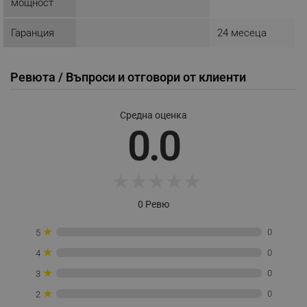
мощност
Гаранция
24 месеца
_sgf_npq
.alleop.bg
Ревюта / Въпроси и отговори от клиенти
Средна оценка
0.0
_sgf_clicked_banners
.alleop.bg
★
★
★
★
★
_sgf_rq
.alleop.bg
0 Ревю
★
0
5
★
0
4
★
0
3
★
segmentifyExtension
.alleop.bg
0
2