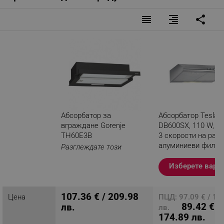
Тегло нето: 6.8 кг
Тегло бруто: 8 кг
reorder
format_align_right
share
Мощност при включване: 110 w
Номинален ток: 10 A
Гаранция: 24 месеца
Абсорбатор за
Абсорбатор Tesla
вграждане Gorenje
DB600SX, 110 W, 1 
TH60E3B
3 скорости на рабо
алуминиеви филтъ
Разглеждате този
280 m3/h, Инокс
продукт
Изберете вари
107.36 € / 209.98
Цена
ПЦД: 97.09 € / 18
89.42 € /
лв.
лв.
174.89 лв.