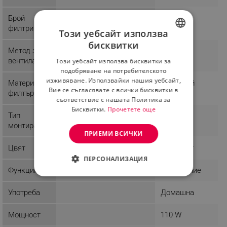
Брой
2
филтри
Този уебсайт използва
бисквитки
BULGARIAN
Метод за
Изходящ
вентилация
Този уебсайт използва бисквитки за
ROMANIAN
подобряване на потребителското
изживяване. Използвайки нашия уебсайт,
Материал
Алуминий
Вие се съгласявате с всички бисквитки в
филтър
съответствие с нашата Политика за
Бисквитки.
Прочетете още
Тип
монтиране
ПРИЕМИ ВСИЧКИ
Цвят
Сребрист
ПЕРСОНАЛИЗАЦИЯ
Функции
Осветление
СТРОГО НЕОБХОДИМО
Употреба
Домашна
ЕФЕКТИВНОСТ
Мощност
110 W
ТАРГЕТИРАНЕ