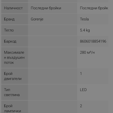
Наличност
Последни бройки
Последни бройки
Бранд
Gorenje
Tesla
Тегло
5.4 kg
Баркод
8606018854196
Mаксимале
280 м³/н
н въздушен
поток
Брой
1
двигатели
Тип
LED
светлина
Брой
2
лампички