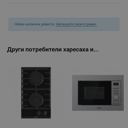
_sgf_rq
.alleop.bg
Няма налични ревюта.
Напишете своето ревю.
Други потребители харесаха и...
segmentifyExtension
.alleop.bg
sgfUserUpdateData
.alleop.bg