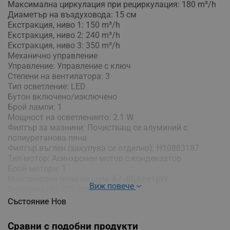
Максимална циркулация при рециркулация: 180 m³/h
Диаметър на въздуховода: 15 см
Екстракция, ниво 1: 150 m³/h
Екстракция, ниво 2: 240 m³/h
Екстракция, ниво 3: 350 m³/h
Механично управление
Управление: Управление с ключ
Степени на вентилатора: 3
Тип осветление: LED
Бутон включено/изключено
Брой лампи: 1
Мощност на осветлението: 2.1 W
Филтър за мазнини: Почистващ се алуминий с
полиуретанова пяна
Филтър въглен (закупува се отделно): H10883187
Тип мотор: Асинхронен мотор с кондензатор
Брой мотори: 1
Максимално ниво на шум: 67 dB(A)re1pW
Виж повече
Височина (А): 170 mm
Годишна консумация на енергия: 48.4 кВт/ч
Състояние
Нов
Размери (ШхВхД): 60 × 17 × 30.6 см
Размери с опаковката (ШхВхД): 66.2 × 24.5 × 37 см
Сравни с подобни продукти