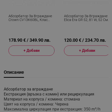
Абсорбатор За Вграждане
Абсорбатор За Вграждане
Crown CV13K60BL, Клас
Elica Era GR 52, 81 W, 52 См,
А++, 594 M3/h, 3 Степени,
Клас C, 224 М3/ч, LED
Управление С Жестове, LED
Осветление, Сребрист
Осветление, Черен
178.90 € / 349.90 лв.
120.00 € / 234.70 лв.
+ Добави
+ Добави
Описание
Абсорбатор за вграждане
Екстракция (връзка с комин) или рециркулация
Материал на корпуса / комина: стомана
Цвят на корпуса / комина: Черена
Максимална циркулация при екстракция: 350 m³/h