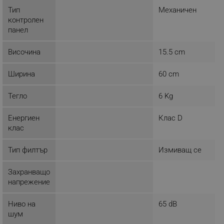
Тип
Механичен
ФУНКЦИОНАЛНОСТ
контролен
панел
НЕКЛАСИФИЦИРАНИ
Височина
15.5 cm
Ширина
60 cm
Строго необходимо
Ефективност
Таргетиране
Функционалност
Тегло
6 Kg
Некласифицирани
Енергиен
Клас D
Строго необходимите бисквитки позволяват
клас
основната функционалност на уебсайта, като
потребителско влизане и управление на
акаунта. Уебсайтът не може да се използва
Тип филтър
Измиващ се
правилно без строго необходими бисквитки.
Provider /
Захранващо
Име
Домейн
напрежение
click_code_ps
.alleop.bg
Ниво на
65 dB
_nzm_nosubscribe_92166-7699
.alleop.bg
шум
_nzm_idnl_92166-7699
.alleop.bg