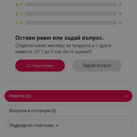
_sgf_tracking
.alleop.bg
★
0
3
★
0
2
★
0
1
Остави ревю или задай въпрос.
_sgf_delayed_actions,
.alleop.bg
Сподели какво мислиш за продукта и с други
клиенти. От 1 до 5 как би го оценил?
Задай въпрос
Остави ревю
_sgf_delayed_campaigns
.alleop.bg
Ревюта (0)
_sgf_npq
.alleop.bg
Въпроси и отговори (0)
Подреди по:
Най-нови
_sgf_clicked_banners
.alleop.bg