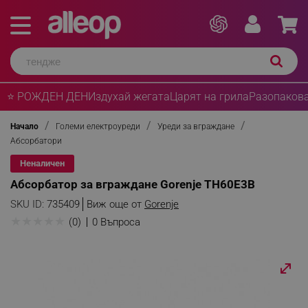
⭐ РОЖДЕН ДЕН
Издухай жегата
Царят на грила
Разопакова
Начало
Големи електроуреди
Уреди за вграждане
Абсорбатори
Неналичен
Абсорбатор за вграждане Gorenje TH60E3B
SKU ID:
735409
Виж още от
Gorenje
★
★
★
★
★
(0)
0 Въпроса