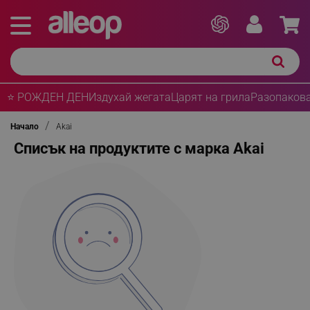
⭐ РОЖДЕН ДЕН
Издухай жегата
Царят на грила
Разопакова
Начало
Akai
Списък на продуктите с марка Akai