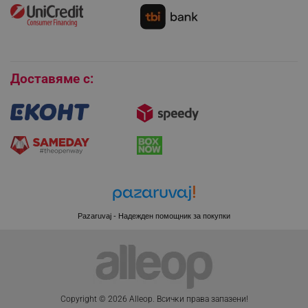
Как да се абонирам за имейл бюлетина?
Условия за връщане
Покупки на изплащане
Бисквитки
_sgf_session_id
.alleop.bg
Доставяме с:
_sgf_push_permission_asked
.alleop.bg
Google Privacy Policy
_sgf_test_mode
.alleop.bg
Pazaruvaj - Надежден помощник за покупки
_sgf_tracking
.alleop.bg
Copyright © 2026 Alleop. Bcичĸи пpaвa зaпaзeни!