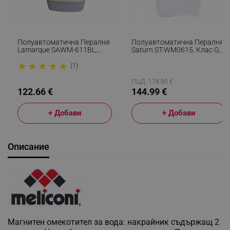
Полуавтоматична Пералня
Полуавтоматична Пералня
Lamarque SAWM-611BL,
Saturn ST-WM0615, Клас G,
380W, 6 Кг, Таймер,
8 Кг, 350W, 2 Програми,
★
★
★
★
★
Превключвател, Син/Бял
Таймер, Син/Бял
(1)
ПЦД: 178.90 €
122.66 €
144.99 €
+ Добави
+ Добави
Описание
Магнитен омекотител за вода: накрайник съдържащ 2