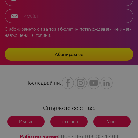
_sgf_delayed_campaigns
.alleop.bg
С абонирането си за този бюлетин потвърждавам, че имам
навършени 16 години.
_sgf_npq
.alleop.bg
_sgf_clicked_banners
.alleop.bg
Последвай ни:
_sgf_rq
.alleop.bg
Свържете се с нас:
Имейл
Телефон
Viber
Работно време:
Пон - Пет | 09:00 - 17:00