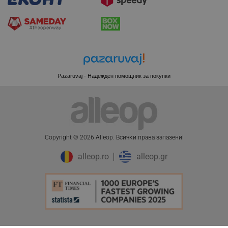
rlv_iv
.alleop.bg
rlv_e_pt
.alleop.bg
rlv_e
.alleop.bg
rlv_h_profile
.alleop.bg
rlv_h_cart
.alleop.bg
rlv_h_wish
.alleop.bg
Pazaruvaj - Надежден помощник за покупки
rlv_impersonate_p
.alleop.bg
rlv_endpoint
.alleop.bg
rlv_hashes
.alleop.bg
rlv_first_session
.alleop.bg
Copyright © 2026 Alleop. Bcичĸи пpaвa зaпaзeни!
rlv_rid
.alleop.bg
alleop.ro
alleop.gr
rlv_rpid
.alleop.bg
rlv_rpos
.alleop.bg
rlv_bid
.alleop.bg
rlv_odid
.alleop.bg
_twoAttr
.alleop.bg