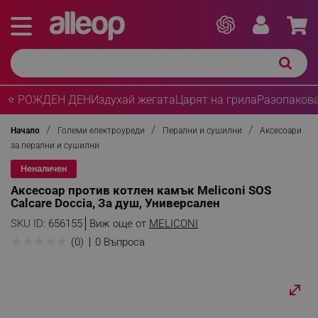
⭐ РОЖДЕН ДЕН
Издухай жегата
Царят на грила
Разопакова
Начало
Големи електроуреди
Перални и сушилни
Аксесоари
за перални и сушилни
Неналичен
Аксесоар против котлен камък Meliconi SOS
Calcare Doccia, За душ, Универсален
SKU ID:
656155
Виж още от
MELICONI
★
★
★
★
★
(0)
0 Въпроса