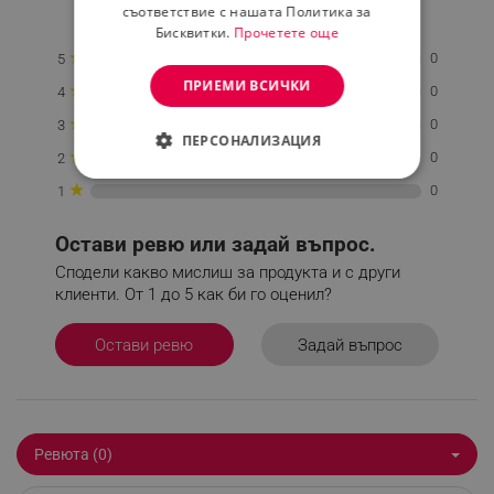
съответствие с нашата Политика за
0 Ревю
Бисквитки.
Прочетете още
★
0
5
ПРИЕМИ ВСИЧКИ
★
0
4
★
0
3
ПЕРСОНАЛИЗАЦИЯ
★
0
2
СТРОГО НЕОБХОДИМО
★
0
1
ЕФЕКТИВНОСТ
Остави ревю или задай въпрос.
ТАРГЕТИРАНЕ
Сподели какво мислиш за продукта и с други
клиенти. От 1 до 5 как би го оценил?
ФУНКЦИОНАЛНОСТ
Задай въпрос
Остави ревю
НЕКЛАСИФИЦИРАНИ
Ревюта (0)
Строго необходимо
Ефективност
Таргетиране
Функционалност