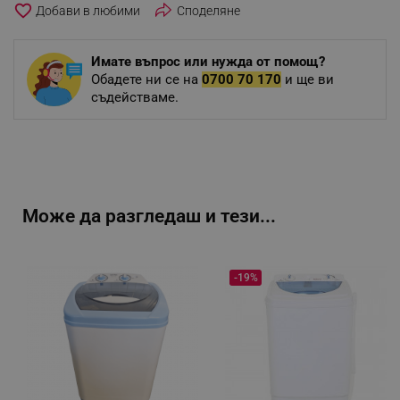
favorite_border
Споделяне
Имате въпрос или нужда от помощ?
Обадете ни се на
0700 70 170
и ще ви
съдействаме.
Може да разгледаш и тези...
-19%