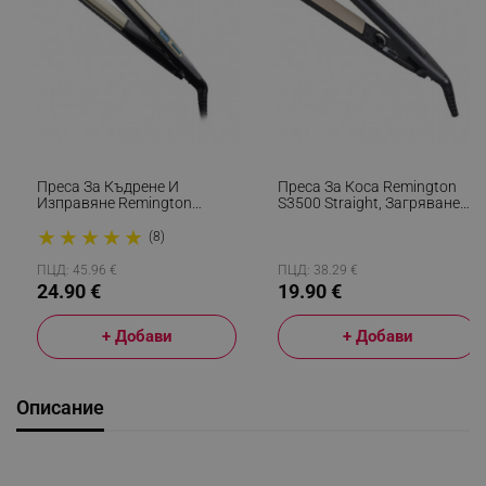
Преса За Къдрене И
Преса За Коса Remington
Изправяне Remington
S3500 Straight, Загряване
S6500 Sleek And Curl,
За 15 Секунди, Керамика,
★
★
★
★
★
Керамика, Загряване: 15
Турмалин, 230ºC, Черен
(8)
Секунди, 150-230C,
Златист/черен
ПЦД: 45.96 €
ПЦД: 38.29 €
24.90 €
19.90 €
+ Добави
+ Добави
Описание