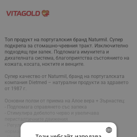
Топ продукт на португалския бранд Naturmil. Супер
подкрепа за стомашно-чревния тракт. Изключително
подходящ при запек. Подпомага имунитета и
дихателната система, благоприятства състоянието на
кожата, косата, ноктите и венците.
Супер качество от Naturmil, бранд на португалската
компания Dietmed – натурални продукти за здравето
от 1987 г.
Основни ползи от приема на Алое вера + Зърнастец:
- Подпомага справянето със запека
- Стимулира дебелото черво и увеличава
перисталтичните движения
- Регулира чревния транзит и допринася за
нормализиране броя на изхожданията
Този уебсайт използва