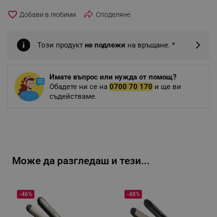
favorite_border
Споделяне
Този продукт
не подлежи
на връщане. *
Имате въпрос или нужда от помощ?
Обадете ни се на
0700 70 170
и ще ви
съдействаме.
Може да разгледаш и тези...
-46%
-48%