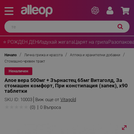
⭐ РОЖДЕН ДЕН
Издухай жегата
Царят на грила
Разопакова
Начало
Лична грижа и красота
Аптека и хранителни добавки
Стомашно-чревен тракт
Неналичен
Алое вера 500мг + Зърнастец 65мг Витаголд, За
стомашен комфорт, При констипация (запек), х90
таблетки
SKU ID:
10003
Виж още от
Vitagold
★
★
★
★
★
(0)
0 Въпроса