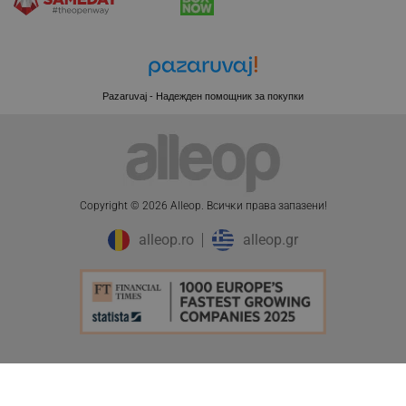
.pazaruvaj.com
Pazaruvaj - Надежден помощник за покупки
LaVisitorId_YWxsZW9wLmxhZGVzay5jb20v
.alleop.bg
LaSID
Quality Unit LLC
www.alleop.bg
Copyright © 2026 Alleop. Bcичĸи пpaвa зaпaзeни!
alleop.ro
alleop.gr
PHPSESSID
PHP.net
editor.alleop.bg