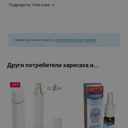
Подреди по:
Най-нови
_sgf_push_permission_asked
.alleop.bg
Google Privacy Policy
Няма налични ревюта.
Напишете своето ревю.
_sgf_test_mode
.alleop.bg
Други потребители харесаха и...
_sgf_tracking
.alleop.bg
-31%
_sgf_delayed_actions,
.alleop.bg