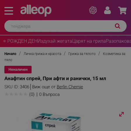
⭐ РОЖДЕН ДЕН
Издухай жегата
Царят на грила
Разопакова
Начало
Лична грижа и красота
Грижа за тялото
Козметика за
тяло
Неналичен
Анафтин спрей, При афти и ранички, 15 мл
SKU ID:
3406
Виж още от
Berlin Chemie
★
★
★
★
★
(0)
0 Въпроса