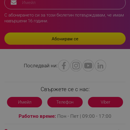
segmentifyExtension
.alleop.bg
С абонирането си за този бюлетин потвърждавам, че имам
навършени 16 години.
sgfUserUpdateData
.alleop.bg
Последвай ни:
rlv_h_fbp
.alleop.bg
rlv_
.alleop.bg
Свържете се с нас:
rlv_mode
.alleop.bg
rlv_p
.alleop.bg
Имейл
Телефон
Viber
rlv_g
.alleop.bg
Работно време:
Пон - Пет | 09:00 - 17:00
rlv_s
.alleop.bg
rlv_iv
.alleop.bg