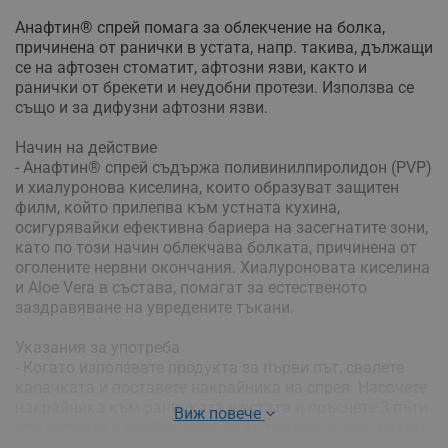
Анафтин® спрей помага за облекчение на болка,
причинена от ранички в устата, напр. такива, дължащи
се на афтозен стоматит, афтозни язви, както и
ранички от брекети и неудобни протези. Използва се
също и за дифузни афтозни язви.
Начин на действие
- Анафтин® спрей съдържа поливинилпиролидон (PVP)
и хиалуронова киселина, които образуват защитен
филм, който прилепва към устната кухина,
осигурявайки ефективна бариера на засегнатите зони,
като по този начин облекчава болката, причинена от
оголените нервни окончания. Хиалуроновата киселина
и Aloe Vera в състава, помагат за естественото
заздравяване на увредените тъкани.
Указания за употреба
- Когато използвате продукта за първи път, свалете
капачката и поставете накрайника на спрея. Насочете
накрайника към раничката в устата и пръснете 3 пъти
Виж повече
или колкото е необходимо, за да покриете засегнатата
зона. За най-добри резултати избягвайте хранене или