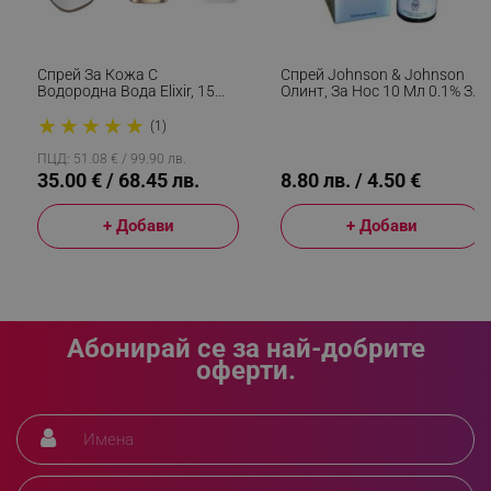
_sgf_delayed_campaigns
.alleop.bg
Спрей За Кожа С
Спрей Johnson & Johnson
Водородна Вода Elixir, 15
Олинт, За Нос 10 Мл 0.1% За
Мл, 1000 Ppb, Антиейдж
Възрастни И Деца Над 6г
★
★
★
★
★
Ефект, Антиоксидантно
(1)
Действие, Бял
_sgf_npq
.alleop.bg
ПЦД: 51.08 € / 99.90 лв.
35.00 € / 68.45 лв.
8.80 лв. / 4.50 €
+ Добави
+ Добави
_sgf_clicked_banners
.alleop.bg
Абонирай се за най-добрите
_sgf_rq
.alleop.bg
оферти.