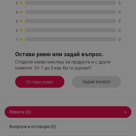
Некласифицирани
★
0
5
★
0
4
Строго необходимите бисквитки позволяват
основната функционалност на уебсайта, като
★
0
3
потребителско влизане и управление на
акаунта. Уебсайтът не може да се използва
★
0
2
правилно без строго необходими бисквитки.
★
0
1
Provider /
Име
Домейн
Остави ревю или задай въпрос.
click_code_ps
.alleop.bg
Сподели какво мислиш за продукта и с други
_nzm_nosubscribe_92166-7699
.alleop.bg
клиенти. От 1 до 5 как би го оценил?
_nzm_idnl_92166-7699
.alleop.bg
_nzm_noid_92166-7699
.alleop.bg
Задай въпрос
Остави ревю
_nzm_id_92166-7699
.alleop.bg
_sgf_user_id
.alleop.bg
Ревюта (0)
Въпроси и отговори (0)
_sgf_session_id
.alleop.bg