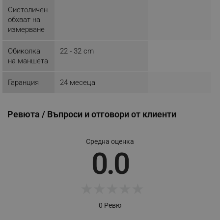
_nzm_idnl_92166-7699
.alleop.bg
Систоличен
обхват на
_nzm_noid_92166-7699
.alleop.bg
измерване
_nzm_id_92166-7699
.alleop.bg
_sgf_user_id
.alleop.bg
Обиколка
22 - 32 cm
на маншета
Гаранция
24 месеца
_sgf_session_id
.alleop.bg
Ревюта / Въпроси и отговори от клиенти
_sgf_push_permission_asked
.alleop.bg
Средна оценка
0.0
Google Privacy Policy
_sgf_test_mode
.alleop.bg
★
★
★
★
★
0 Ревю