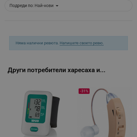
_sgf_clicked_banners
.alleop.bg
Подреди по:
Най-нови
_sgf_rq
.alleop.bg
Няма налични ревюта.
Напишете своето ревю.
Други потребители харесаха и...
segmentifyExtension
.alleop.bg
-31%
sgfUserUpdateData
.alleop.bg