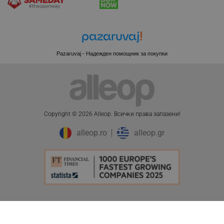
CookieScriptConsent
CookieScript
.alleop.bg
Pazaruvaj - Надежден помощник за покупки
Copyright © 2026 Alleop. Bcичĸи пpaвa зaпaзeни!
alleop.ro
alleop.gr
XSRF-TOKEN
promo.alleop.bg