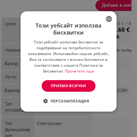
аритмия, Бял
Добави в колич
Разглеждате този
продукт
45.96 € / 89.89 лв.
Цена
ПЦД: 42.38 € / 82.
Този уебсайт използва
29.60 € /
лв.
бисквитки
BULGARIAN
57.89 лв.
Този уебсайт използва бисквитки за
ROMANIAN
подобряване на потребителското
Наличност
Последни бройки
Налично на склад
изживяване. Използвайки нашия уебсайт,
Вие се съгласявате с всички бисквитки в
Бранд
Sendo
Beurer
съответствие с нашата Политика за
Бисквитки.
Прочетете още
Тегло
0.3 kg
ПРИЕМИ ВСИЧКИ
Баркод
3800225500036
4211125652289
ПЕРСОНАЛИЗАЦИЯ
Тип
Домашна
употреба
СТРОГО НЕОБХОДИМО
Тип
Електронен
ЕФЕКТИВНОСТ
функционир
ане