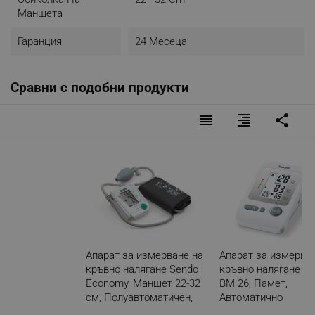
Маншета
Гаранция
24 Месеца
Сравни с подобни продукти
reorder
format_align_right
share
Апарат за измерване на
Апарат за измерва
кръвно налягане Sendo
кръвно налягане Be
Economy, Маншет 22-32
BM 26, Памет,
см, Полуавтоматичен,
Автоматично
Бял
измерване, Открив