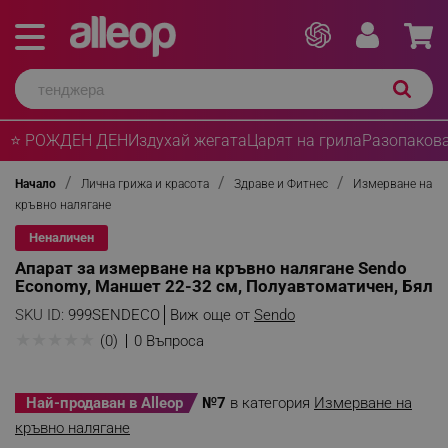
⭐ РОЖДЕН ДЕН
Издухай жегата
Царят на грила
Разопакова
Начало
Лична грижа и красота
Здраве и Фитнес
Измерване на
кръвно налягане
Неналичен
Апарат за измерване на кръвно налягане Sendo
Economy, Маншет 22-32 см, Полуавтоматичен, Бял
SKU ID:
999SENDECO
Виж още от
Sendo
★
★
★
★
★
(0)
0 Въпроса
Най-продаван в Alleop
№7
в категория
Измерване на
кръвно налягане