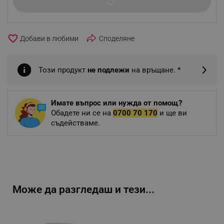
favorite_border
Споделяне
Този продукт
не подлежи
на връщане. *
Имате въпрос или нужда от помощ?
Обадете ни се на
0700 70 170
и ще ви
съдействаме.
Може да разгледаш и тези...