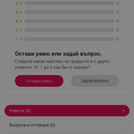
★
0
5
_sgf_tracking
.alleop.bg
★
0
4
★
0
3
★
0
2
★
0
1
_sgf_delayed_actions,
.alleop.bg
Остави ревю или задай въпрос.
Сподели какво мислиш за продукта и с други
клиенти. От 1 до 5 как би го оценил?
_sgf_delayed_campaigns
.alleop.bg
Задай въпрос
Остави ревю
_sgf_npq
.alleop.bg
Ревюта (0)
Въпроси и отговори (0)