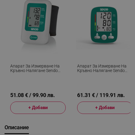
Апарат За Измерване На
Апарат За Измерване На
Кръвно Налягане Sendo
Кръвно Налягане Sendo
Smart 2, За Китката,
One, За Двама Души, Памет
Открива Аритмия, Маншет
До 90 Измервания, Открива
13.5-21.5 См, Памет, Зелен/
Аритмия, Зелен/Бял
Бял
51.08 € / 99.90 лв.
61.31 € / 119.91 лв.
+ Добави
+ Добави
Описание