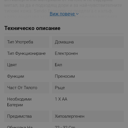
метал, за да е подходящ дори и за най-чувствителните
типове кожа. Sendo Economy се предлага с калъф,
Виж повече
който защитава устройството и увеличава неговата
издръжливост.
Техническо описание
Маншетът на Sendo Economy е произведен от
антиалергични материали от латекс и не съдържа
Тип Употреба
Домашна
метал, за да е подходящ дори и за най-чувствителните
типове кожа. Sendo Economy се предлага с калъф,
Тип Функциониране
Електронен
който защитава устройството и увеличава неговата
издръжливост.
Цвят
Бял
Съдържание на кутията:
Функции
Преносим
- Апарат за измерване на кръвно налягане Sendo
Economy
Част От Тялото
Ръце
- Стандартен маншет за бицепс с обиколка 22 - 32 см
- Инструкция за употреба на български език
Необходими
1 X AA
- Батерия (1xAA)
Батерии
- Удобна чанта за съхранение
- Гаранционна карта
Предимства
Хипоалергенен
Обиколка На
22 - 32 Cm