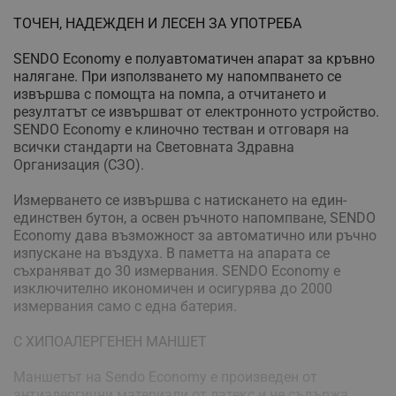
ТОЧЕН, НАДЕЖДЕН И ЛЕСЕН ЗА УПОТРЕБА
SENDO Economy е полуавтоматичен апарат за кръвно
налягане. При използването му напомпването се
извършва с помощта на помпа, а отчитането и
резултатът се извършват от електронното устройство.
SENDO Economy е клиночно тестван и отговаря на
всички стандарти на Световната Здравна
Организация (СЗО).
Измерването се извършва с натискането на един-
единствен бутон, а освен ръчното напомпване, SENDO
Economy дава възможност за автоматично или ръчно
изпускане на въздуха. В паметта на апарата се
съхраняват до 30 измервания. SENDO Economy е
изключително икономичен и осигурява до 2000
измервания само с една батерия.
С ХИПОАЛЕРГЕНЕН МАНШЕТ
Маншетът на Sendo Economy е произведен от
антиалергични материали от латекс и не съдържа