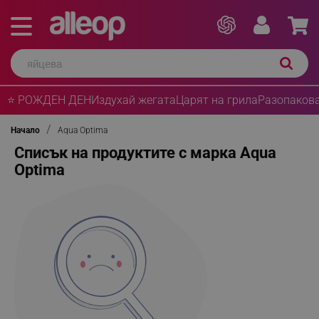
⭐ РОЖДЕН ДЕН
Издухай жегата
Царят на грила
Разопакова
Начало
Aqua Optima
Списък на продуктите с марка Aqua
Optima