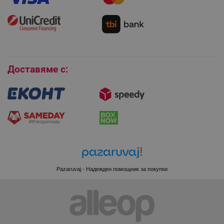
Монтаж на климатици
Как да се абонирам за имейл бюлетина?
Условия за връщане
Покупки на изплащане
_sgf_session_id
.alleop.bg
Бисквитки
Доставяме с:
_sgf_push_permission_asked
.alleop.bg
Google Privacy Policy
_sgf_test_mode
.alleop.bg
Pazaruvaj - Надежден помощник за покупки
_sgf_tracking
.alleop.bg