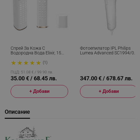
Спрей За Кожа С
Фотоепилатор IPL Philips
Водородна Вода Elixir, 15
Lumea Advanced SC1994/00,
Мл, 1000 Ppb, Антиейдж
250 000 Импулса, Сензор За
★
★
★
★
★
Ефект, Антиоксидантно
Цвят На Кожата, UV
(1)
Действие, Бял
Филтър, Бял/розов
ПЦД: 51.08 € / 99.90 лв.
35.00 € / 68.45 лв.
347.00 € / 678.67 лв.
+ Добави
+ Добави
Описание