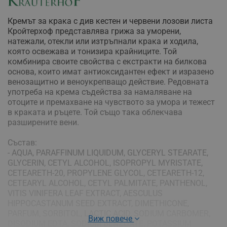
Кремът за крака с див кестен и червени лозови листа
Кройтерхоф представлява грижа за уморени,
натежали, отекли или изтръпнали крака и ходила,
която освежава и тонизира крайниците. Той
комбинира своите свойства с екстракти на билкова
основа, които имат антиоксидантен ефект и изразено
венозащитно и веноукрепващо действие. Редовната
употреба на крема съдейства за намаляване на
отоците и премахване на чувството за умора и тежест
в краката и ръцете. Той също така облекчава
разширените вени.
Състав:
- AQUA, PARAFFINUM LIQUIDUM, GLYCERYL STEARATE,
GLYCERIN, CETYL ALCOHOL, ISOPROPYL MYRISTATE,
CETEARETH-20, PROPYLENE GLYCOL, CETEARETH-12,
CETEARYL ALCOHOL, CETYL PALMITATE, PANTHENOL,
VITIS VINIFERA LEAF EXTRACT, AESCULUS
HIPPOCASTANUM SEED EXTRACT, DIMETHICONE,
PARFUM, SORBITOL, LACTIC ACID, SODIUM CARBOMER,
Виж повече
DISODIUM EDTA, SODIUM BENZOATE, POTASSIUM