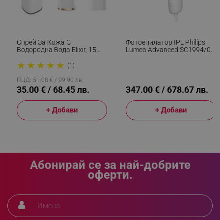
_sgf_delayed_campaigns
.alleop.bg
Спрей За Кожа С
Фотоепилатор IPL Philips
Водородна Вода Elixir, 15
Lumea Advanced SC1994/00,
Мл, 1000 Ppb, Антиейдж
250 000 Импулса, Сензор За
★
★
★
★
★
Ефект, Антиоксидантно
Цвят На Кожата, UV
(1)
_sgf_npq
.alleop.bg
Действие, Бял
Филтър, Бял/розов
ПЦД: 51.08 € / 99.90 лв.
35.00 € / 68.45 лв.
347.00 € / 678.67 лв.
+ Добави
+ Добави
_sgf_clicked_banners
.alleop.bg
_sgf_rq
.alleop.bg
Абонирай се за най-добрите
оферти.