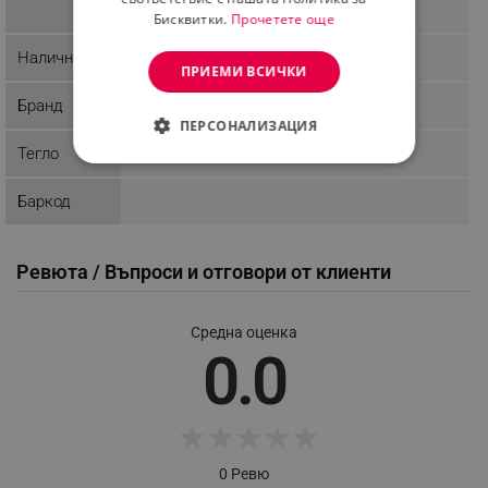
Бисквитки.
Прочетете още
Наличност
Последни бройки
ПРИЕМИ ВСИЧКИ
Бранд
Krauterhof
ПЕРСОНАЛИЗАЦИЯ
Тегло
СТРОГО НЕОБХОДИМО
Баркод
ЕФЕКТИВНОСТ
ТАРГЕТИРАНЕ
Ревюта / Въпроси и отговори от клиенти
ФУНКЦИОНАЛНОСТ
Средна оценка
НЕКЛАСИФИЦИРАНИ
0.0
★
★
★
★
★
Строго необходимо
Ефективност
Таргетиране
Функционалност
0 Ревю