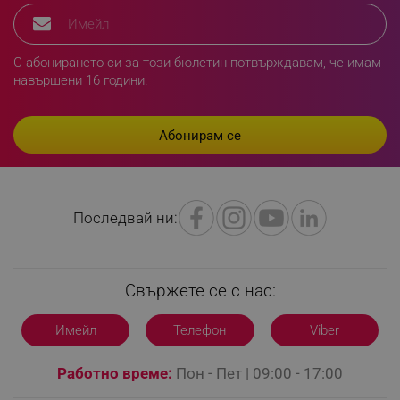
segmentifyExtension
.alleop.bg
С абонирането си за този бюлетин потвърждавам, че имам
навършени 16 години.
sgfUserUpdateData
.alleop.bg
Последвай ни:
rlv_h_fbp
.alleop.bg
rlv_
.alleop.bg
rlv_mode
.alleop.bg
Свържете се с нас:
rlv_p
.alleop.bg
Имейл
Телефон
Viber
rlv_g
.alleop.bg
rlv_s
.alleop.bg
Работно време:
Пон - Пет | 09:00 - 17:00
rlv_iv
.alleop.bg