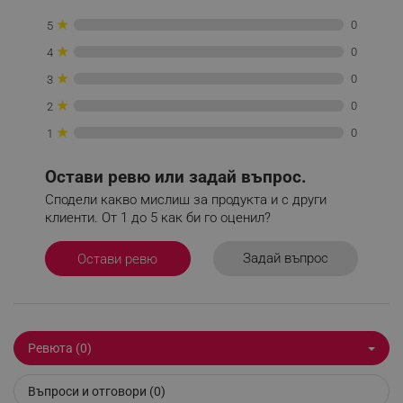
Некласифицирани
★
0
5
Строго необходимите бисквитки позволяват
★
0
4
основната функционалност на уебсайта, като
потребителско влизане и управление на
★
0
3
акаунта. Уебсайтът не може да се използва
правилно без строго необходими бисквитки.
★
0
2
Provider /
★
0
1
Име
Домейн
click_code_ps
.alleop.bg
Остави ревю или задай въпрос.
_nzm_nosubscribe_92166-7699
.alleop.bg
Сподели какво мислиш за продукта и с други
клиенти. От 1 до 5 как би го оценил?
_nzm_idnl_92166-7699
.alleop.bg
_nzm_noid_92166-7699
.alleop.bg
Задай въпрос
Остави ревю
_nzm_id_92166-7699
.alleop.bg
_sgf_user_id
.alleop.bg
Ревюта (0)
_sgf_session_id
.alleop.bg
Въпроси и отговори (0)