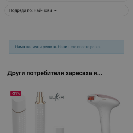
Подреди по:
Най-нови
_sgf_push_permission_asked
.alleop.bg
Google Privacy Policy
_sgf_test_mode
.alleop.bg
Няма налични ревюта.
Напишете своето ревю.
Други потребители харесаха и...
_sgf_tracking
.alleop.bg
-31%
_sgf_delayed_actions,
.alleop.bg