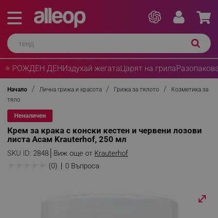
⭐ РОЖДЕН ДЕН
Издухай жегата
Царят на грила
Разопакова
Начало
Лична грижа и красота
Грижа за тялото
Козметика за
тяло
Неналичен
Крем за крака с конски кестен и червени лозови
листа Асам Krauterhof, 250 мл
SKU ID:
2848
Виж още от
Krauterhof
★
★
★
★
★
(0)
0 Въпроса