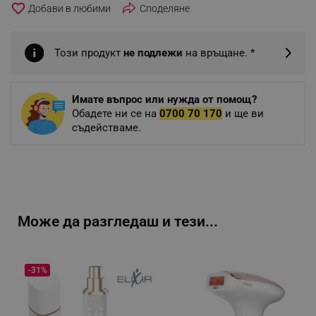
favorite_border
Споделяне
Този продукт
не подлежи
на връщане. *
Имате въпрос или нужда от помощ?
Обадете ни се на
0700 70 170
и ще ви
съдействаме.
Може да разгледаш и тези...
-31%