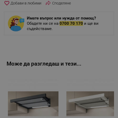
favorite_border
Споделяне
Имате въпрос или нужда от помощ?
Обадете ни се на
0700 70 170
и ще ви
съдействаме.
Може да разгледаш и тези...