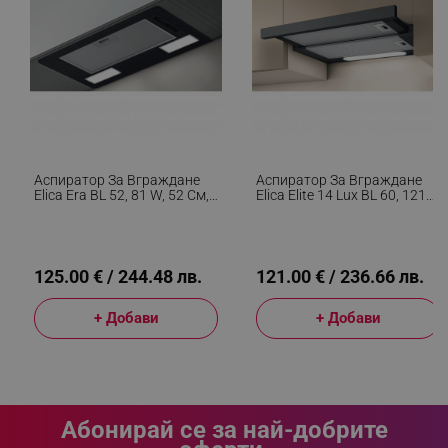
_sgf_session_id
.alleop.bg
_sgf_push_permission_asked
.alleop.bg
Google Privacy Policy
Аспиратор За Вграждане
Аспиратор За Вграждане
Elica Era BL 52, 81 W, 52 См,
Elica Elite 14 Lux BL 60, 121
_sgf_test_mode
.alleop.bg
Клас C, 224 М3/ч, LED
W, 60 См, Клас D, 304 М3/ч,
Осветление, Черен
LED Осветление, Черен
125.00 € / 244.48 лв.
121.00 € / 236.66 лв.
_sgf_tracking
.alleop.bg
+ Добави
+ Добави
Абонирай се за най-добрите
_sgf_delayed_actions,
.alleop.bg