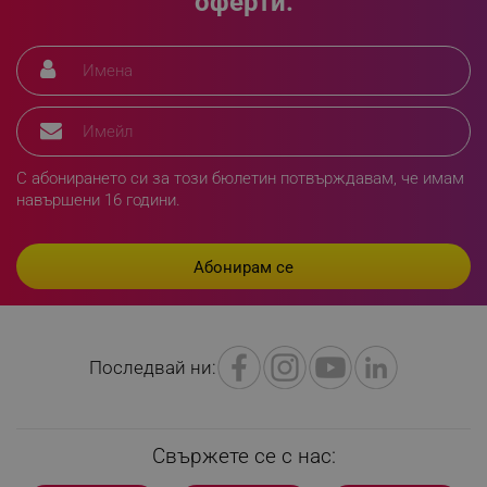
оферти.
_sgf_delayed_campaigns
.alleop.bg
С абонирането си за този бюлетин потвърждавам, че имам
навършени 16 години.
_sgf_npq
.alleop.bg
_sgf_clicked_banners
.alleop.bg
Последвай ни:
_sgf_rq
.alleop.bg
Свържете се с нас: