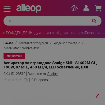
⭐ РОЖДЕН ДЕН
Издухай жегата
Царят на грила
Разопакова
Начало
Големи електроуреди
Уреди за вграждане
Абсорбатори за вграждане
Неналичен
Аспиратор за вграждане Snaige SNH-SL602M GL,
190W, Клас Е, 450 м3/ч, LED осветление, Бял
SKU ID:
28510
Виж още от
Snaige
★
★
★
★
★
(0)
0 Въпроса