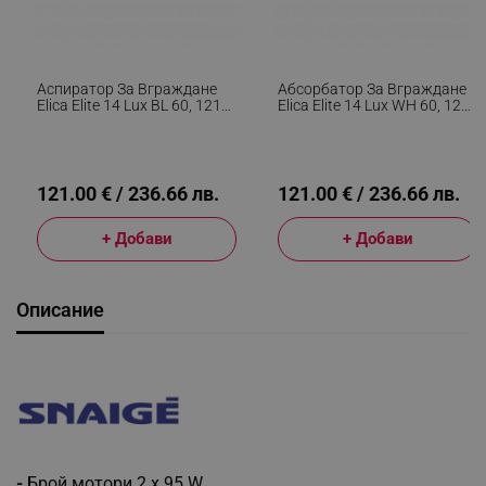
Аспиратор За Вграждане
Абсорбатор За Вграждане
Elica Elite 14 Lux BL 60, 121
Elica Elite 14 Lux WH 60, 121
W, 60 См, Клас D, 304 М3/ч,
W, 60 См, Клас D, 304 М3/ч,
LED Осветление, Черен
LED Осветление, Бял
121.00 € / 236.66 лв.
121.00 € / 236.66 лв.
+ Добави
+ Добави
Описание
-
Брой мотори 2 х 95 W