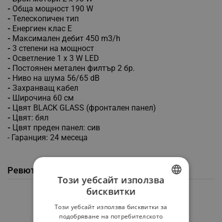
-
Обща мощност 190 W
-
Телескопичен тип
-
Eнергиен клас E
-
Максимален дебит 450 m3/h
-
3 степени на мощност
-
Осветление 1 x 3 W LED
-
Постоянен метален филтър 2 бр.
-
Ниво на шума 56/65 dB
-
Захранващ кабел
-
Широчина 60 см
-
Цвят BLACK GLASS (фронтален панел)
-
Цвят: бял
-
Цвят преден панел: сив
- Гаранция: 24 месеца
Ревюта / Въпроси и отговори от клиенти
Този уебсайт използва
бисквитки
BULGARIAN
Средна оценка
Този уебсайт използва бисквитки за
0.0
ROMANIAN
подобряване на потребителското