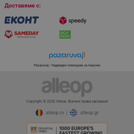
rlv_s
.alleop.bg
Доставяме с:
rlv_iv
.alleop.bg
rlv_e_pt
.alleop.bg
rlv_e
.alleop.bg
rlv_h_profile
.alleop.bg
rlv_h_cart
.alleop.bg
rlv_h_wish
.alleop.bg
rlv_impersonate_p
.alleop.bg
Pazaruvaj - Надежден помощник за покупки
rlv_endpoint
.alleop.bg
rlv_hashes
.alleop.bg
rlv_first_session
.alleop.bg
rlv_rid
.alleop.bg
Copyright © 2026 Alleop. Bcичĸи пpaвa зaпaзeни!
rlv_rpid
.alleop.bg
alleop.ro
alleop.gr
rlv_rpos
.alleop.bg
rlv_bid
.alleop.bg
rlv_odid
.alleop.bg