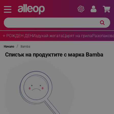
⭐ РОЖДЕН ДЕН
Издухай жегата
Царят на грила
Разопакова
Начало
Bamba
Списък на продуктите с марка Bamba