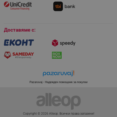
Как да се абонирам за имейл бюлетина?
Условия за връщане
Покупки на изплащане
Бисквитки
_sgf_session_id
.alleop.bg
Доставяме с:
_sgf_push_permission_asked
.alleop.bg
Google Privacy Policy
_sgf_test_mode
.alleop.bg
Pazaruvaj - Надежден помощник за покупки
_sgf_tracking
.alleop.bg
Copyright © 2026 Alleop. Bcичĸи пpaвa зaпaзeни!