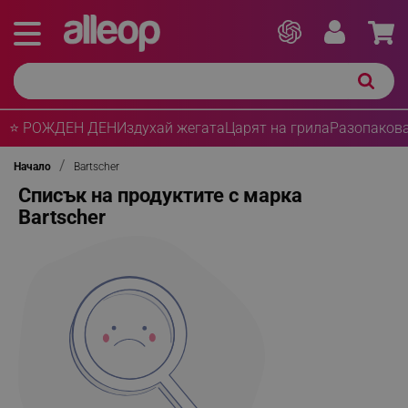
⭐ РОЖДЕН ДЕН
Издухай жегата
Царят на грила
Разопакова
Начало
Bartscher
Списък на продуктите с марка
Bartscher