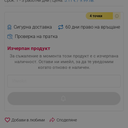
Срок: 1 - 3 работни дни | Цена:
5.11 € / 9.99 лв.
4 точки
Сигурна доставка
60 дни право на връщане
Проверка на пратка
Изчерпан продукт
За съжаление в момента този продукт е с изчерпана
наличност. Остави ни имейл, за да те уведомим
когато отново е наличен.
favorite_border
Споделяне