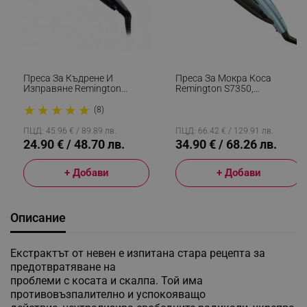
Преса За Къдрене И
Преса За Мокра Коса
Изправяне Remington
Remington S7350,
S6500 Sleek And Curl,
Керамично Покритие,
★
★
★
★
★
Керамика, Загряване: 15
230°C, 10 Темп. Нива,
(8)
Секунди, 150-230C,
Загряване За 15 Сек,
Златист/черен
Дисплей, LED, Син
ПЦД: 45.96 € / 89.89 лв.
ПЦД: 66.42 € / 129.91 лв.
24.90 € / 48.70 лв.
34.90 € / 68.26 лв.
+ Добави
+ Добави
Описание
Екстрактът от невен е изпитана стара рецепта за
предотвратяване на
проблеми с косата и скалпа. Той има
противовъзпалително и успокояващо