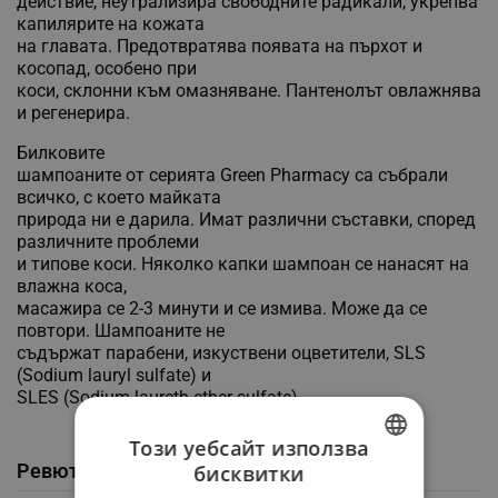
действие, неутрализира свободните радикали, укрепва
капилярите на кожата
на главата. Предотвратява появата на пърхот и
косопад, особено при
коси, склонни към омазняване. Пантенолът овлажнява
и регенерира.
Билковите
шампоаните от серията Green Pharmacy са събрали
всичко, с което майката
природа ни е дарила. Имат различни съставки, според
различните проблеми
и типове коси. Няколко капки шампоан се нанасят на
влажна коса,
масажира се 2-3 минути и се измива. Може да се
повтори. Шампоаните не
съдържат парабени, изкуствени оцветители, SLS
(Sodium lauryl sulfate) и
SLES (Sodium laureth ether sulfate).
Този уебсайт използва
Ревюта / Въпроси и отговори от клиенти
бисквитки
BULGARIAN