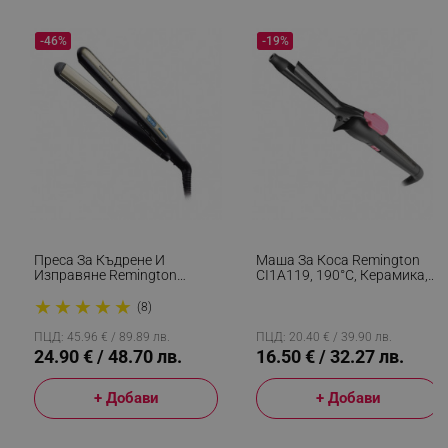
-46%
-19%
_sgf_session_id
.alleop.bg
_sgf_push_permission_asked
.alleop.bg
Google Privacy Policy
_sgf_test_mode
.alleop.bg
Преса За Къдрене И
Маша За Коса Remington
Изправяне Remington
CI1A119, 190°C, Керамика,
S6500 Sleek And Curl,
Студен Връх, Черен
★
★
★
★
★
Керамика, Загряване: 15
(8)
Секунди, 150-230C,
Златист/черен
ПЦД: 45.96 € / 89.89 лв.
ПЦД: 20.40 € / 39.90 лв.
_sgf_tracking
.alleop.bg
24.90 € / 48.70 лв.
16.50 € / 32.27 лв.
+ Добави
+ Добави