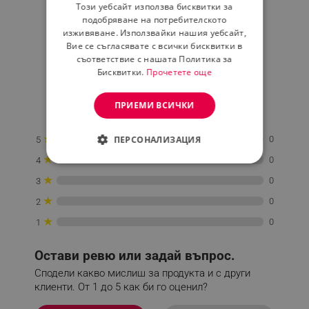
Този уебсайт използва бисквитки за
ROMANIAN
подобряване на потребителското
Средна оценка
изживяване. Използвайки нашия уебсайт,
0.0
Вие се съгласявате с всички бисквитки в
съответствие с нашата Политика за
Бисквитки.
Прочетете още
★
★
★
★
★
ПРИЕМИ ВСИЧКИ
0 Ревю
★
ПЕРСОНАЛИЗАЦИЯ
0
5
★
0
4
СТРОГО НЕОБХОДИМО
★
0
3
ЕФЕКТИВНОСТ
★
0
2
★
ТАРГЕТИРАНЕ
0
1
ФУНКЦИОНАЛНОСТ
Остави ревю или задай въпрос.
Сподели какво мислиш за продукта и с други
НЕКЛАСИФИЦИРАНИ
клиенти. От 1 до 5 как би го оценил?