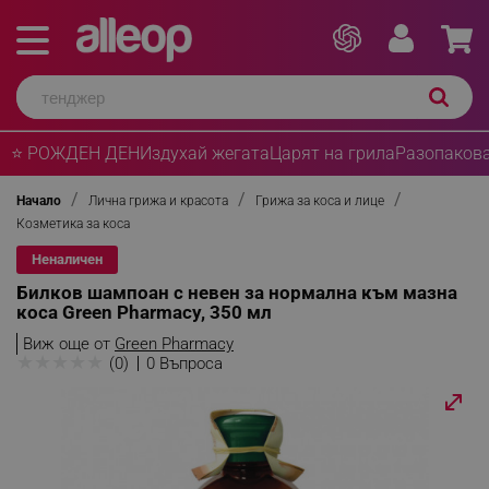
⭐ РОЖДЕН ДЕН
Издухай жегата
Царят на грила
Разопакова
Начало
Лична грижа и красота
Грижа за коса и лице
Козметика за коса
Неналичен
Билков шaмпоан с невен за нормална към мазна
коса Green Pharmacy, 350 мл
Виж още от
Green Pharmacy
★
★
★
★
★
(0)
0 Въпроса