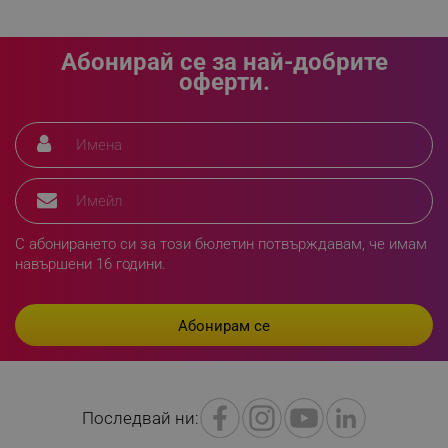
_sgf_delayed_actions,
.alleop.bg
Абонирай се за най-добрите
оферти.
_sgf_delayed_campaigns
.alleop.bg
_sgf_npq
.alleop.bg
С абонирането си за този бюлетин потвърждавам, че имам
навършени 16 години.
_sgf_clicked_banners
.alleop.bg
Последвай ни:
_sgf_rq
.alleop.bg