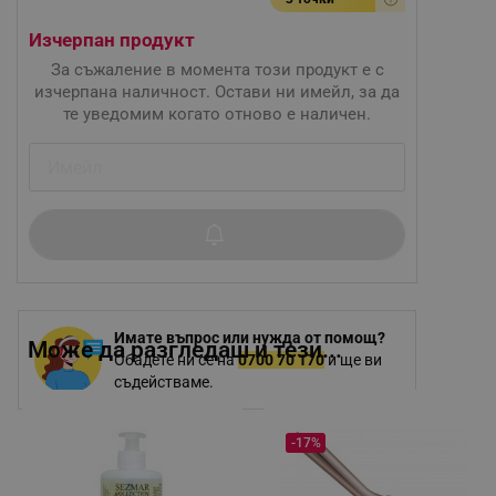
Изчерпан продукт
За съжаление в момента този продукт е с
изчерпана наличност. Остави ни имейл, за да
те уведомим когато отново е наличен.
Имате въпрос или нужда от помощ?
Може да разгледаш и тези...
Обадете ни се на
0700 70 170
и ще ви
съдействаме.
-17%