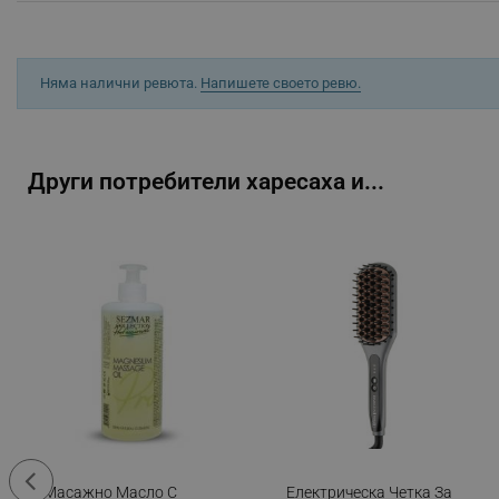
_sgf_session_id
_sgf_push_permission_as
Няма налични ревюта.
Напишете своето ревю.
_sgf_test_mode
_sgf_tracking
Други потребители харесаха и...
_sgf_delayed_actions,
_sgf_delayed_campaigns
_sgf_npq
_sgf_clicked_banners
_sgf_rq
segmentifyExtension
Масажно Масло С
Електрическа Четка За