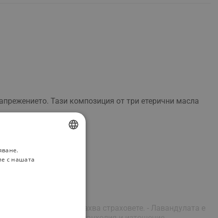
прежението. Тази композиция от три етерични масла
яване.
BULGARIAN
ие с нашата
ROMANIAN
 подобрява съня и премахва страховете. - Лавандулата е
рена, световъртеж, меланхолия и изтощение.