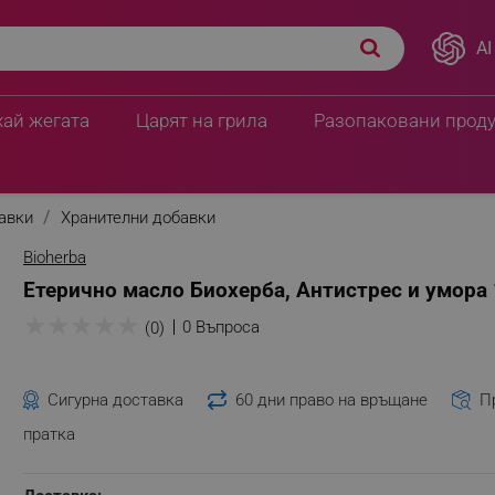
AI
хай жегата
Царят на грила
Разопаковани прод
бавки
Хранителни добавки
Bioherba
Етерично масло Биохерба, Антистрес и умора
★
★
★
★
★
0 Въпроса
(0)
Сигурна доставка
60 дни право на връщане
П
пратка