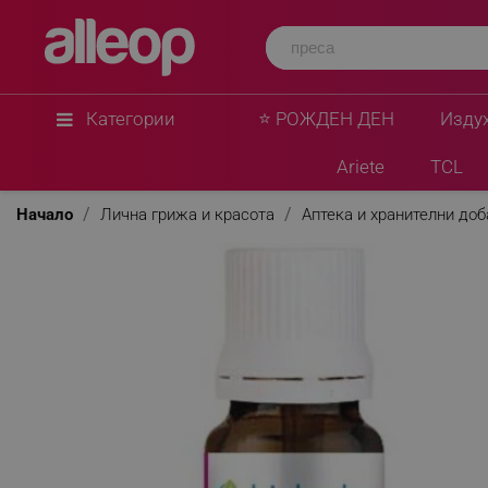
Категории
⭐ РОЖДЕН ДЕН
Изду
Ariete
TCL
Начало
Лична грижа и красота
Аптека и хранителни до