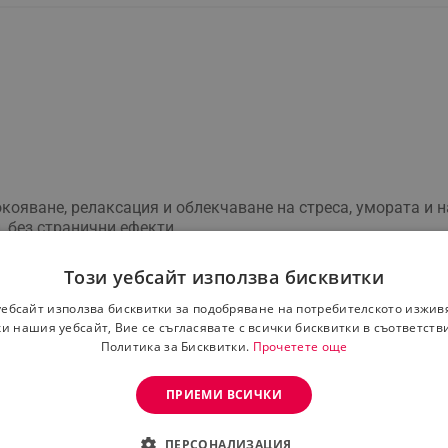
ване, релаксация и облекчаване на стреса, умората и на
, без странични ефекти.
Този уебсайт използва бисквитки
уебсайт използва бисквитки за подобряване на потребителското изжив
и нашия уебсайт, Вие се съгласявате с всички бисквитки в съответств
Политика за Бисквитки.
Прочетете още
ПРИЕМИ ВСИЧКИ
подобрява концентрацията.
Въздействието й върху нервната система е деликатно, като
ПЕРСОНАЛИЗАЦИЯ
ане на нервното напрежение, включително главоболие, миг