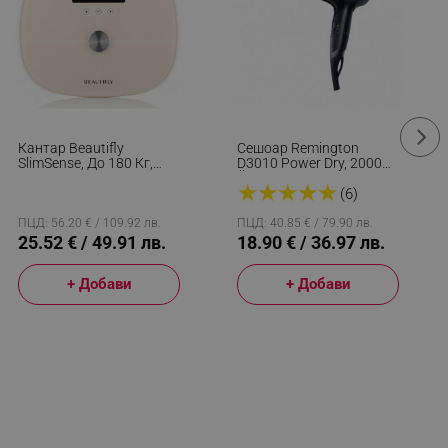
Кантар Beautifly
Сешоар Remington
SlimSense, До 180 Кг,
D3010 Power Dry, 2000W,
Режим За Спортисти, 9
Йонизираща Система, 2
★
★
★
★
★
Профила, Проследяване
Скорости, Eco Функция,
(6)
На Напредъка, LCD,
Черен
Анализ На Телесен
ПЦД: 56.20 € / 109.92 лв.
ПЦД: 40.85 € / 79.90 лв.
Състав, Бежов
25.52 € / 49.91 лв.
18.90 € / 36.97 лв.
+ Добави
+ Добави