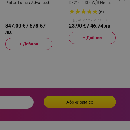
Philips Lumea Advanced
D5219, 2300W, 3 Нива
SC1994/00, 250 000
Темп, 2 Скорости, 3
 visitor’s data including
★
★
★
★
★
Импулса, Сензор За
Приставки, Защита От
(6)
rship status and
Цвят На Кожата, UV
Прегряване, Лилав
Филтър, Бял/розов
ПЦД: 40.85 € / 79.90 лв.
347.00 € / 678.67
23.90 € / 46.74 лв.
лв.
+ Добави
+ Добави