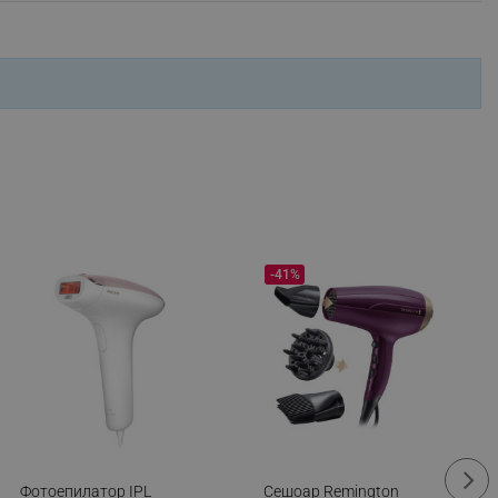
ifying visitor sessions
itor is asked for web push
tor is a test user and can
tor disabled tracking,
y related cookies and local
aign specific data for
-41%
aign specific data for
r events stored to be sent
ferent banners clicked by the
r events which is cancelled
ent to Segmentify servers
 visitor installed
Фотоепилатор IPL
Сешоар Remington