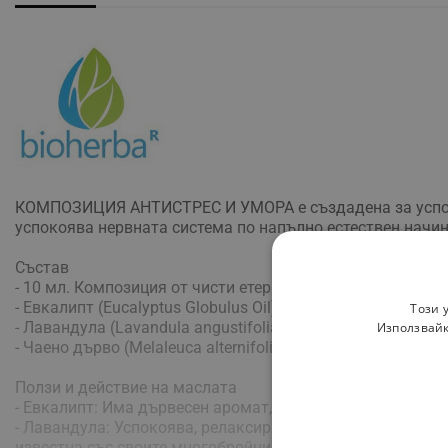
КОМПОЗИЦИЯ АНТИСТРЕС И УМОРА е създадена за успокоя
успокоява нервната система по напълно естествен начин
Състав
- 10 мл. Композиция от чисти етерични масла:
- Евкалипт (Eucalyptus Globulus Oil)
Този 
- Лавандула (Lavandula angustifolia (Lavender) Flower Oil)
Използвайк
- Чаено дърво (Melaleuca alternifolia (Tea Tree) Leaf Oil)
Ползи и действие на маслата
- Евкалипт: Има дървесен аромат, който стабилизира и 
- Лавандула: Успокоява, релаксира и носи мир и покой. 
известна със своите многобройни показания за облекчав