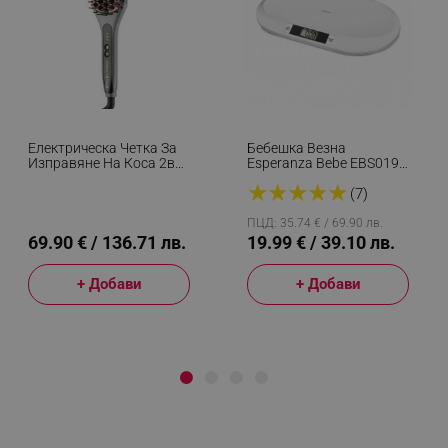
Електрическа Четка За
Бебешка Везна
Изправяне На Коса 2в1
Esperanza Bebe EBS019,
Remington CB7480,
До 20 Кг, LCD Екран,
★
★
★
★
★
230°C, Обогатена С
Функция HOLD, Бял
(7)
Кератин И Мадемово
Масло, Антистатична
ПЦД: 35.74 € / 69.90 лв.
Керамика, Сребрист
69.90 € / 136.71 лв.
19.99 € / 39.10 лв.
+ Добави
+ Добави