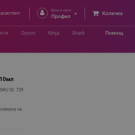
Влез в своя


 асистент
Количка
Профил
укти
Dyson
Ninja
Shark
Помощ
 10мл
SKU ID:
729
роверка на