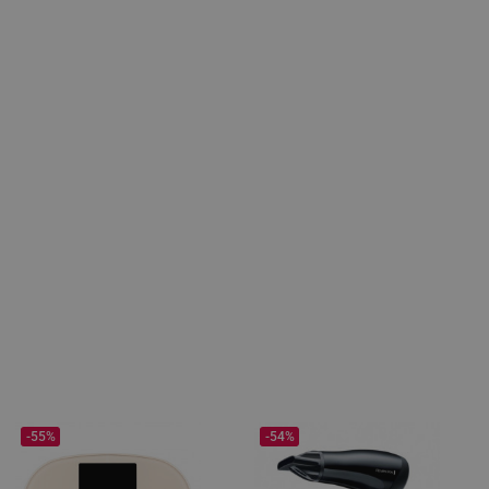
-55%
-54%