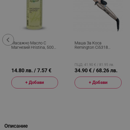
Масажно Масло С
Маша За Коса
Магнезий Hristina, 500
Remington Ci5318
Мл
Keratin Protect,
Керамично Покритие,
150-210°C, Обогатена С
Кератин И Бадемово
ПЦД: 41.90 € / 81.95 лв.
Масло, Бронз/розово
14.80 лв. / 7.57 €
34.90 € / 68.26 лв.
Злато
+ Добави
+ Добави
Описание