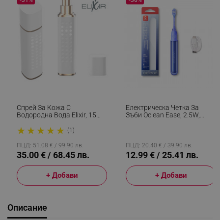
Спрей За Кожа С
Електрическа Четка За
Водородна Вода Elixir, 15
Зъби Oclean Ease, 2.5W,
Мл, 1000 Ppb, Антиейдж
66000 Об/мин, 2 Режима,
★
★
★
★
★
Ефект, Антиоксидантно
Таймер, Автономия 120
(1)
Действие, Бял
Дена, 45 DB, Type-C, Син
ПЦД: 51.08 € / 99.90 лв.
ПЦД: 20.40 € / 39.90 лв.
35.00 € / 68.45 лв.
12.99 € / 25.41 лв.
+ Добави
+ Добави
Описание