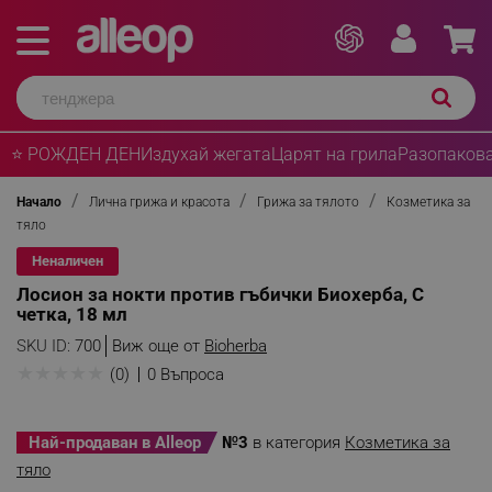
⭐ РОЖДЕН ДЕН
Издухай жегата
Царят на грила
Разопакова
Начало
Лична грижа и красота
Грижа за тялото
Козметика за
тяло
Неналичен
Лосион за нокти против гъбички Биохерба, С
четка, 18 мл
SKU ID:
700
Виж още от
Bioherba
★
★
★
★
★
(0)
0 Въпроса
Най-продаван в Alleop
№3
в категория
Козметика за
тяло