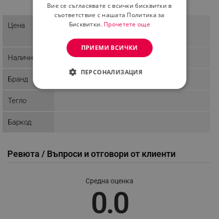
- Cinnamomum zeylanicum Leaf Oil
Вие се съгласявате с всички бисквитки в
съответствие с нашата Политика за
3.84 € / 7.51 лв.
Бисквитки.
Прочетете още
Цена
ПРИЕМИ ВСИЧКИ
Наличност
Последни бройки
ПЕРСОНАЛИЗАЦИЯ
Бранд
Bioherba
СТРОГО НЕОБХОДИМО
Тегло
ЕФЕКТИВНОСТ
Баркод
ТАРГЕТИРАНЕ
ФУНКЦИОНАЛНОСТ
Ревюта / Въпроси и отговори от клиенти
НЕКЛАСИФИЦИРАНИ
Средна оценка
0.0
Строго необходимо
Ефективност