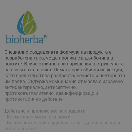
Специално създадената формула на продукта е
разработена така, че да проникне в дълбочина в
ноктите. Влияе отлично при нарушения в структурата
на нокътната плочка. Помага при гъбични инфекции,
като предотвратява разпространението и повторната
им поява. Съдържа комбинация от масла с изразено
антибактериално, антисептично,
противовъзпалително, дезинфекциращо и
противогъбично действие.
Действие и приложение на продукта
- Козметичен лосион за нокти
- Благоприятен при нарушена структура или нездрав
вид на ноктите