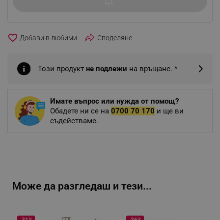
favorite_border
Споделяне
Този продукт
не подлежи
на връщане. *
Имате въпрос или нужда от помощ?
Обадете ни се на
0700 70 170
и ще ви
съдействаме.
Може да разгледаш и тези...
-31%
-36%