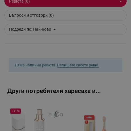
Ревюта (0)
_sgf_session_id
.alleop.bg
Въпроси и отговори (0)
_sgf_push_permission_asked
.alleop.bg
Подреди по:
Най-нови
Google Privacy Policy
_sgf_test_mode
.alleop.bg
Няма налични ревюта.
Напишете своето ревю.
_sgf_tracking
.alleop.bg
Други потребители харесаха и...
-31%
_sgf_delayed_actions,
.alleop.bg