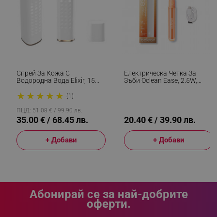
_sgf_delayed_campaigns
.alleop.bg
Спрей За Кожа С
Електрическа Четка За
Водородна Вода Elixir, 15
Зъби Oclean Ease, 2.5W,
_sgf_npq
.alleop.bg
Мл, 1000 Ppb, Антиейдж
66000 Об/мин, 2 Режима,
★
★
★
★
★
Ефект, Антиоксидантно
Таймер, Автономия 120
(1)
Действие, Бял
Дена, 45 DB, Type-C,
Оранжев
ПЦД: 51.08 € / 99.90 лв.
35.00 € / 68.45 лв.
20.40 € / 39.90 лв.
_sgf_clicked_banners
.alleop.bg
+ Добави
+ Добави
_sgf_rq
.alleop.bg
Абонирай се за най-добрите
оферти.