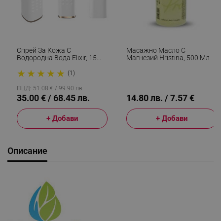
Спрей За Кожа С
Масажно Масло С
Водородна Вода Elixir, 15
Магнезий Hristina, 500 Мл
Мл, 1000 Ppb, Антиейдж
★
★
★
★
★
Ефект, Антиоксидантно
(1)
Действие, Бял
ПЦД: 51.08 € / 99.90 лв.
35.00 € / 68.45 лв.
14.80 лв. / 7.57 €
+ Добави
+ Добави
Описание