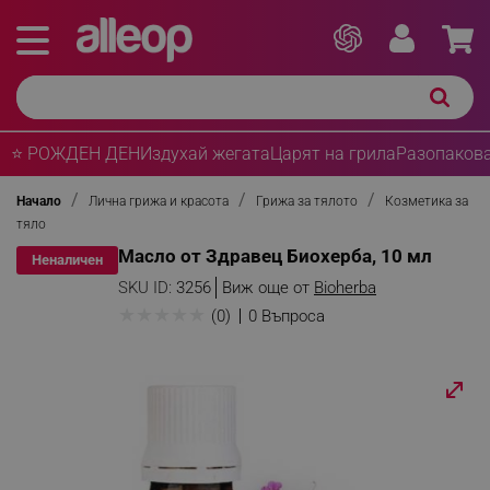
⭐ РОЖДЕН ДЕН
Издухай жегата
Царят на грила
Разопакова
Начало
Лична грижа и красота
Грижа за тялото
Козметика за
тяло
Масло от Здравец Биохерба, 10 мл
Неналичен
SKU ID:
3256
Виж още от
Bioherba
★
★
★
★
★
(0)
0 Въпроса