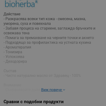
Действие
- Разкрасява всеки тип кожа - смесена, мазна,
уморена, суха и повехнала
- Забавя процеса на стареене, заглажда бръчките и
освежава тена
- Помага за премахване на черните точки и акнето
- Подходящо за профилактика на устната кухина
- Ароматерапия
- Тонизира
- Успокоява
- Дезодорира
Състав
- Чисто натурално масло от Здравец - 100%
Внимание
- Съхранявайте далеч от деца
Виж повече
- Само за външна употреба
- Избягвайте контакт с очите
Сравни с подобни продукти
- При възникване на раздразнение, непоносимост или