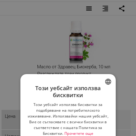
алергични реакции, прекратете употребата на
reorder
format_align_right
share
продукта
Предупреждение
- Да не се използва от бременни жени, деца на възраст
до 3 години, епилептици и хора с индивидуална
непоносимост към него
Опаковка
- 10 мл
Масло от Здравец Биохерба, 10 мл
Производител
Разглеждате този продукт
- "Биохерба Р" ООД, България
Този уебсайт използва
бисквитки
BULGARIAN
Този уебсайт използва бисквитки за
ROMANIAN
подобряване на потребителското
4.86 € / 9.51 лв.
изживяване. Използвайки нашия уебсайт,
Цена
Вие се съгласявате с всички бисквитки в
съответствие с нашата Политика за
Бисквитки.
Прочетете още