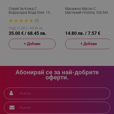
_sgf_delayed_campaigns
.alleop.bg
Спрей За Кожа С
Масажно Масло С
Водородна Вода Elixir, 15
Магнезий Hristina, 500 Мл
Мл, 1000 Ppb, Антиейдж
★
★
★
★
★
Ефект, Антиоксидантно
(1)
Действие, Бял
ПЦД: 51.08 € / 99.90 лв.
_sgf_npq
.alleop.bg
35.00 € / 68.45 лв.
14.80 лв. / 7.57 €
+ Добави
+ Добави
_sgf_clicked_banners
.alleop.bg
Абонирай се за най-добрите
оферти.
_sgf_rq
.alleop.bg