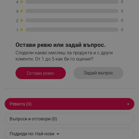
★
0
4
Строго необходимите бисквитки позволяват
★
0
3
основната функционалност на уебсайта, като
потребителско влизане и управление на
★
0
2
акаунта. Уебсайтът не може да се използва
правилно без строго необходими бисквитки.
★
0
1
Provider /
Име
Домейн
Остави ревю или задай въпрос.
click_code_ps
.alleop.bg
Сподели какво мислиш за продукта и с други
клиенти. От 1 до 5 как би го оценил?
_nzm_nosubscribe_92166-7699
.alleop.bg
_nzm_idnl_92166-7699
.alleop.bg
Задай въпрос
Остави ревю
_nzm_noid_92166-7699
.alleop.bg
_nzm_id_92166-7699
.alleop.bg
_sgf_user_id
.alleop.bg
Ревюта (0)
Въпроси и отговори (0)
_sgf_session_id
.alleop.bg
Подреди по:
Най-нови