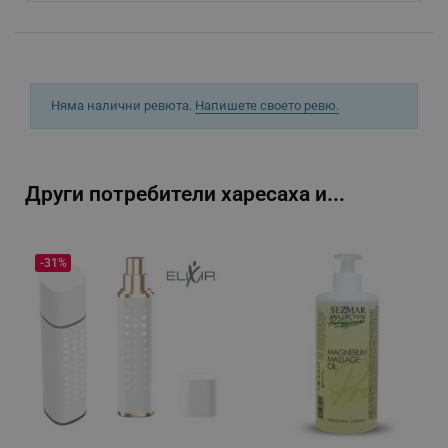
_sgf_push_permission_asked
.alleop.bg
Google Privacy Policy
Няма налични ревюта.
Напишете своето ревю.
_sgf_test_mode
.alleop.bg
Други потребители харесаха и...
_sgf_tracking
.alleop.bg
-31%
_sgf_delayed_actions,
.alleop.bg