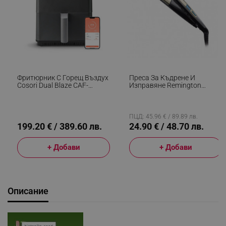
Фритюрник С Горещ Въздух
Преса За Къдрене И
Cosori Dual Blaze CAF-
Изправяне Remington
P681S, 1700 W, 6.4 Л, 12
S6500 Sleek And Curl,
Програми, 360 ThermoIQ,
Керамика, Загряване: 15
Двойни Нагреватели, Черен
Секунди, 150-230C,
Златист/черен
ПЦД: 45.96 € / 89.89 лв.
199.20 € / 389.60 лв.
24.90 € / 48.70 лв.
+ Добави
+ Добави
Описание