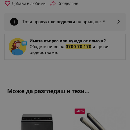
favorite_border
Споделяне
Този продукт
не подлежи
на връщане. *
Имате въпрос или нужда от помощ?
Обадете ни се на
0700 70 170
и ще ви
съдействаме.
Може да разгледаш и тези...
-46%