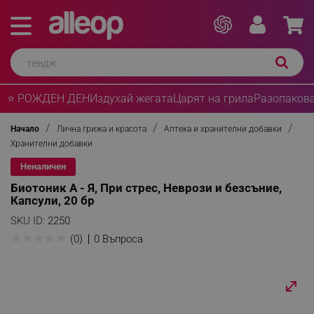
⭐ РОЖДЕН ДЕН
Издухай жегата
Царят на грила
Разопакова
Начало
Лична грижа и красота
Аптека и хранителни добавки
Хранителни добавки
Неналичен
Биотоник А - Я, При стрес, Неврози и безсъние,
Капсули, 20 бр
SKU ID:
2250
★
★
★
★
★
(0)
0 Въпроса