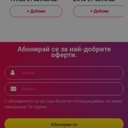
+ Добави
+ Добави
_sgf_delayed_actions,
.alleop.bg
Абонирай се за най-добрите
оферти.
_sgf_delayed_campaigns
.alleop.bg
_sgf_npq
.alleop.bg
С абонирането си за този бюлетин потвърждавам, че имам
навършени 16 години.
_sgf_clicked_banners
.alleop.bg