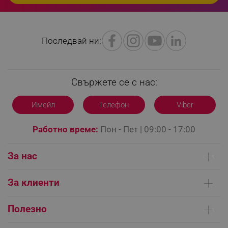
_sgf_rq
.alleop.bg
Последвай ни:
Свържете се с нас:
segmentifyExtension
.alleop.bg
Имейл
Телефон
Viber
Работно време:
Пон - Пет | 09:00 - 17:00
sgfUserUpdateData
.alleop.bg
За нас
Кои сме ние
За клиенти
Контакти
Доставка на поръчки
rlv_h_fbp
.alleop.bg
Сервизни центрове
Полезно
Начини на плащане
rlv_
.alleop.bg
Общи условия на сайта
FAQ | Чести въпроси