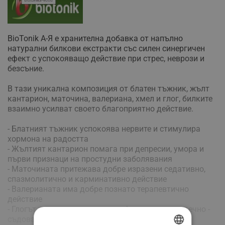
BioTonik А-Я е хранителна добавка от напълно
натурални билкови екстракти със силен синергичен
ефект с успокояващо действие при стрес, неврози и
безсъние.
В тази уникална композиция от блатен тъжник, жълт
кантарион, маточина, валериана, хмел и глог, билките
взаимно усилват своето благоприятно действие.
- Блатният тъжник успокоява нервите и стимулира
хормона на радостта
- Жълтият кантарион помага при депресии, умора и
първи признаци на простудни заболявания
- Маточината притежава добре изразени седативно,
спазмолитично и карминативно действие
- Валерианата има добре познато терапевтично
действие
- Глогът подкрепя нормалната функция на сърдечно -
съдовата система