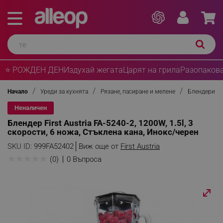
⭐ РОЖДЕН ДЕН
Издухай жегата
Царят на грила
Разопакова
Начало
Уреди за кухнята
Рязане, пасиране и мелене
Блендери
Неналичен
Блендер First Austria FA-5240-2, 1200W, 1.5l, 3
скорости, 6 ножа, Стъклена кана, Инокс/черен
SKU ID:
999FA52402
Виж още от
First Austria
★
★
★
★
★
(0)
0 Въпроса