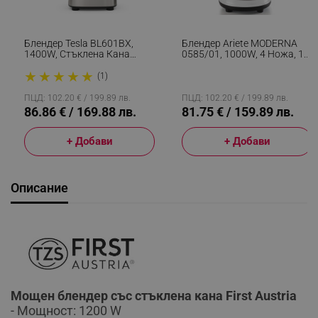
Блендер Tesla BL601BX,
Блендер Ariete MODERNA
1400W, Стъклена Кана
0585/01, 1000W, 4 Ножа, 1.5
1.75l, Pulse, Пасиране,
Л, 4 Скорости+пулс,
★
★
★
★
★
Почистване, Раздробяване
Стъклена Кана, Бял
(1)
На Лед, Безцветен/Инокс
ПЦД: 102.20 € / 199.89 лв.
ПЦД: 102.20 € / 199.89 лв.
86.86 € / 169.88 лв.
81.75 € / 159.89 лв.
+ Добави
+ Добави
Описание
Мощен блендер със стъклена кана First Austria
- Мощност: 1200 W