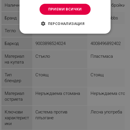
Наличност
Последни бройки
Последни бройки
ПРИЕМИ ВСИЧКИ
Бранд
First Austria
Russell Hobbs
ПЕРСОНАЛИЗАЦИЯ
Тегло
3.9 kg
3.61 kg
СТРОГО НЕОБХОДИМО
Баркод
9003898524024
4008496892402
ЕФЕКТИВНОСТ
Материал
Стъкло
Пластмаса
ТАРГЕТИРАНЕ
на купата
ФУНКЦИОНАЛНОСТ
Тип
Стоящ
Стоящ
блендер
НЕКЛАСИФИЦИРАНИ
Материал
Неръждаема стомана
Неръждаема стом
остриета
Строго необходимо
Ефективност
Ключови
Система против
Лесна употреба
Таргетиране
Функционалност
характерист
плъзгане
ики
Некласифицирани