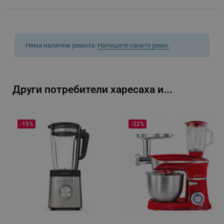
segmentifyExtension
.alleop.bg
sgfUserUpdateData
.alleop.bg
Няма налични ревюта.
Напишете своето ревю.
Други потребители харесаха и...
rlv_h_fbp
.alleop.bg
-15%
-22%
rlv_
.alleop.bg
rlv_mode
.alleop.bg
rlv_p
.alleop.bg
rlv_g
.alleop.bg
rlv_s
.alleop.bg
rlv_iv
.alleop.bg
rlv_e_pt
.alleop.bg