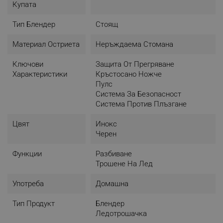
Купата
Тип Блендер
Стоящ
Материал Остриета
Неръждаема Стомана
Ключови
Защита От Прегряване
Характеристики
Кръстосано Ножче
Пулс
Система За Безопасност
Система Против Плъзгане
Цвят
Инокс
Черен
Функции
Разбиване
Трошене На Лед
Употреба
Домашна
Тип Продукт
Блендер
Ледотрошачка