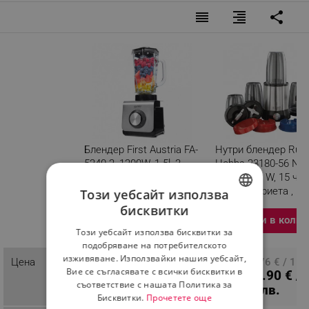
reorder
format_align_right
share
Блендер First Austria FA-
Нутри блендер Russ
5240-2, 1200W, 1.5l, 3
Hobbs 23180-56 Nut
скорости, 6 ножа,
Boost, 700 W, 15 час
Стъклена кана, Инокс/
инокс остриета ,
Този уебсайт използва
черен
Сребрист / черен
бисквитки
BULGARIAN
Добави в колич
Разглеждате този
Този уебсайт използва бисквитки за
продукт
ROMANIAN
подобряване на потребителското
изживяване. Използвайки нашия уебсайт,
71.53 € / 139.90
Цена
ПЦД: 81.76 € / 159
Вие се съгласявате с всички бисквитки в
58.90 € /
лв.
лв.
съответствие с нашата Политика за
115.20 лв.
Бисквитки.
Прочетете още