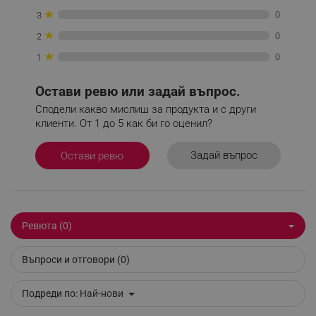
_sgf_delayed_campaigns
.alleop.bg
★
0
3
★
0
2
★
0
1
_sgf_npq
.alleop.bg
Остави ревю или задай въпрос.
Сподели какво мислиш за продукта и с други
клиенти. От 1 до 5 как би го оценил?
_sgf_clicked_banners
.alleop.bg
Задай въпрос
Остави ревю
_sgf_rq
.alleop.bg
Ревюта (0)
Въпроси и отговори (0)
Подреди по:
Най-нови