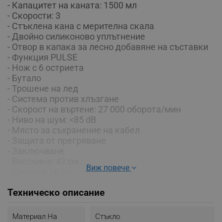
- Капацитет на каната: 1500 мл
- Скорости: 3
- Стъклена кана с мерителна скала
- Двойно силиконово уплътнение
- Отвор в капака за лесно добавяне на съставки
- Функция PULSE
- Нож с 6 остриета
- Бутало
- Трошене на лед
- Система против хлъзгане
- Скорост на въртене: 27 000 оборота/мин
- Ниво на шум: <85 dB
- Място за съхранение на кабел
- Защита от прегряване
- Заключване
- Височина: 43 см
Виж повече
- Ширина: 16 см
- Тегло: 3.9 кг
Техническо описание
- Захранване: 220-240V, 50-60 HZ
Материал На
Стъкло