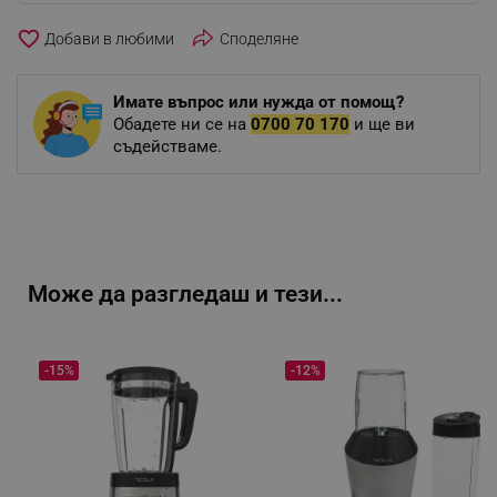
favorite_border
Споделяне
Имате въпрос или нужда от помощ?
Обадете ни се на
0700 70 170
и ще ви
съдействаме.
Може да разгледаш и тези...
-15%
-12%