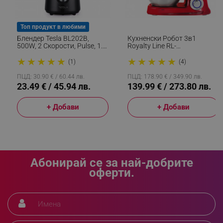
rlv_h_fbp
.alleop.bg
Топ продукт в любими
rlv_
.alleop.bg
Блендер Tesla BL202B,
Кухненски Робот 3в1
500W, 2 Скорости, Pulse, 1.5
Royalty Line RL-
rlv_mode
.alleop.bg
Литра, Черен
PKM1900.7BG, 1900W, 6.5
★
★
★
★
★
★
★
★
★
★
rlv_p
.alleop.bg
Литра, Блендер, Миксер,
(1)
(4)
Месомелачка, Червен
rlv_g
.alleop.bg
ПЦД: 30.90 € / 60.44 лв.
ПЦД: 178.90 € / 349.90 лв.
23.49 € / 45.94 лв.
139.99 € / 273.80 лв.
rlv_s
.alleop.bg
rlv_iv
.alleop.bg
+ Добави
+ Добави
rlv_e_pt
.alleop.bg
rlv_e
.alleop.bg
rlv_h_profile
.alleop.bg
Абонирай се за най-добрите
rlv_h_cart
.alleop.bg
оферти.
rlv_h_wish
.alleop.bg
rlv_impersonate_p
.alleop.bg
rlv_endpoint
.alleop.bg
rlv_hashes
.alleop.bg