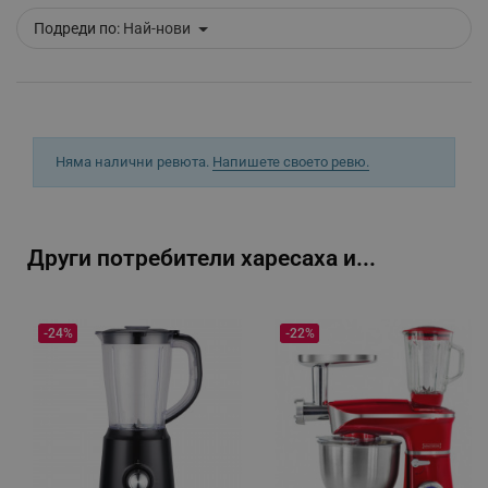
_sgf_clicked_banners
.alleop.bg
Подреди по:
Най-нови
_sgf_rq
.alleop.bg
Няма налични ревюта.
Напишете своето ревю.
Други потребители харесаха и...
segmentifyExtension
.alleop.bg
-24%
-22%
sgfUserUpdateData
.alleop.bg