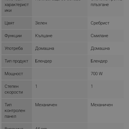
ТАРГЕТИРАНЕ
характерист
плъзгане
ики
ФУНКЦИОНАЛНОСТ
Цвят
Зелен
Сребрист
НЕКЛАСИФИЦИРАНИ
Функции
Кълцане
Смилане
Употреба
Домашна
Домашна
Строго необходимо
Ефективност
Таргетиране
Функционалност
Тип продукт
Блендер
Блендер
Некласифицирани
Мощност
700 W
Строго необходимите бисквитки позволяват
основната функционалност на уебсайта, като
Степен
1
1
потребителско влизане и управление на
акаунта. Уебсайтът не може да се използва
скорости
правилно без строго необходими бисквитки.
Тип
Механичен
Механичен
Provider /
Име
Домейн
контролен
панел
click_code_ps
.alleop.bg
_nzm_nosubscribe_92166-7699
.alleop.bg
Височина
44 cm