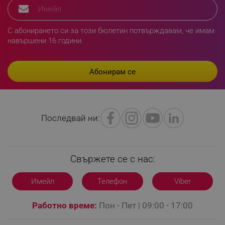
rlv_first_session
.alleop.bg
rlv_rid
.alleop.bg
С абонирането си за този бюлетин потвърждавам, че имам
rlv_rpid
.alleop.bg
навършени 16 години.
rlv_rpos
.alleop.bg
rlv_bid
.alleop.bg
rlv_odid
.alleop.bg
_twoAttr
.alleop.bg
__cf_bm
Cloudflare Inc.
Последвай ни:
.pazaruvaj.com
Свържете се с нас:
Имейл
Телефон
Viber
LaVisitorId_YWxsZW9wLmxhZGVzay5jb20v
.alleop.bg
Работно време:
Пон - Пет | 09:00 - 17:00
LaSID
Quality Unit LLC
www.alleop.bg