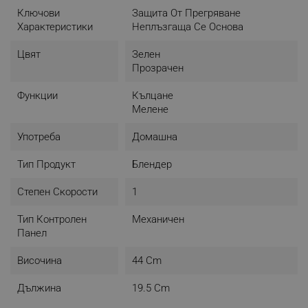
Ключови
Защита От Прегряване
Характеристики
Неплъзгаща Се Основа
Цвят
Зелен
Прозрачен
Функции
Кълцане
Мелене
Употреба
Домашна
Тип Продукт
Блендер
Степен Скорости
1
Тип Контролен
Механичен
Панел
Височина
44 Cm
Дължина
19.5 Cm