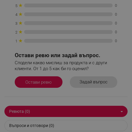
★
0
5
_sgf_tracking
.alleop.bg
★
0
4
★
0
3
★
0
2
★
0
1
_sgf_delayed_actions,
.alleop.bg
Остави ревю или задай въпрос.
Сподели какво мислиш за продукта и с други
клиенти. От 1 до 5 как би го оценил?
_sgf_delayed_campaigns
.alleop.bg
Задай въпрос
Остави ревю
_sgf_npq
.alleop.bg
Ревюта (0)
Въпроси и отговори (0)