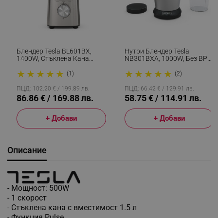
Блендер Tesla BL601BX,
Нутри Блендер Tesla
1400W, Стъклена Кана
NB301BXA, 1000W, Без BPA,
1.75l, Pulse, Пасиране,
22000 Rрm/min, Аксесоари,
★
★
★
★
★
★
★
★
★
★
Почистване, Раздробяване
Сив/Черен
(1)
(2)
На Лед, Безцветен/Инокс
ПЦД: 102.20 € / 199.89 лв.
ПЦД: 66.42 € / 129.91 лв.
86.86 € / 169.88 лв.
58.75 € / 114.91 лв.
+ Добави
+ Добави
Описание
- Moщнocт: 500W
- 1 cĸopocт
- Cтъĸлeнa ĸaнa c вмecтимocт 1.5 л
- Фyнĸция Рulѕе