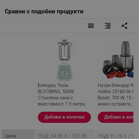
Сравни с подобни продукти
reorder
format_align_right
share
Блендер Tesla
Нутри блендер Russ
BL510BWS, 500W,
Hobbs 23180-56 Nut
Стъклена кана с
Boost, 700 W, 15 час
вместимост 1.5 литра,
инокс остриета ,
Pulse, Четворно острие,
Сребрист / черен
Бял/Мента
Добави в количка
Добави в коли
Разглеждате този
продукт
Цена
ПЦД: 54.90 € / 107.38
ПЦД: 81.76 € / 15