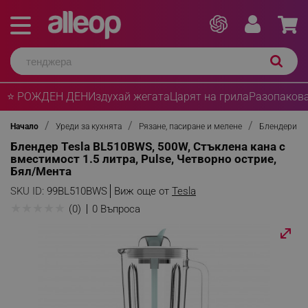
⭐ РОЖДЕН ДЕН
Издухай жегата
Царят на грила
Разопакова
Начало
Уреди за кухнята
Рязане, пасиране и мелене
Блендери
Блендер Tesla BL510BWS, 500W, Стъклена кана с
вместимост 1.5 литра, Pulse, Четворно острие,
Бял/Мента
SKU ID:
99ВL510ВWЅ
Виж още от
Tesla
★
★
★
★
★
(0)
0 Въпроса