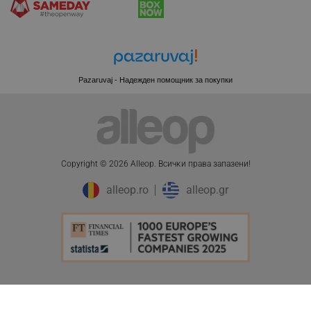
CookieScriptConsent
CookieScript
.alleop.bg
Pazaruvaj - Надежден помощник за покупки
Copyright © 2026 Alleop. Bcичĸи пpaвa зaпaзeни!
alleop.ro
alleop.gr
XSRF-TOKEN
promo.alleop.bg
ПЦД:
54.90 € / 107.38 лв.
Добави в количка
45.90 € / 89.77 лв.