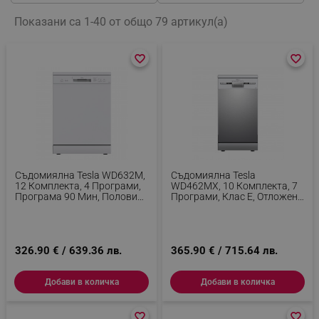
Показани са 1-40 от общо 79 артикул(а)
favorite_border
favorite_border
favorite_border
favorite_border
Съдомиялна Tesla WD632M,
Съдомиялна Tesla
12 Комплекта, 4 Програми,
WD462MX, 10 Комплекта, 7
Програма 90 Мин, Половин
Програми, Клас Е, Отложен
Зареждане, 60 См, Бял
Старт, Половин Зареждане,
45 См, Инокс
326.90 € / 639.36 лв.
365.90 € / 715.64 лв.
Добави в количка
Добави в количка
favorite_border
favorite_border
favorite_border
favorite_border