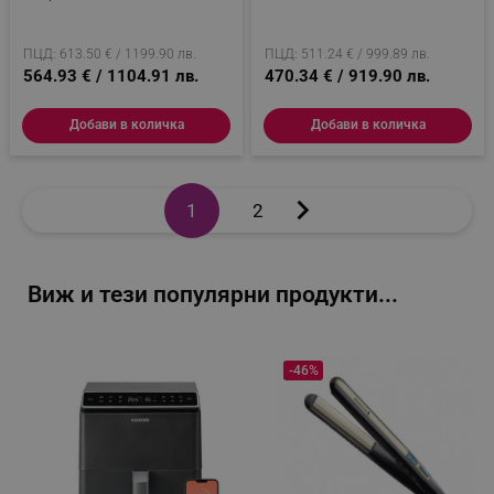
_twoAttr
.alleop.bg
No Frost, Metal Cooling, Super
Сензорен Дисплей, Инокс
Cooling, Черен
__cf_bm
Cloudflare Inc.
.pazaruvaj.com
ПЦД: 613.50 € / 1199.90 лв.
ПЦД: 511.24 € / 999.89 лв.
564.93 € / 1104.91 лв.
470.34 € / 919.90 лв.
Добави в количка
Добави в количка

1
2
LaVisitorId_YWxsZW9wLmxhZGVzay5jb20v
.alleop.bg
LaSID
Quality Unit LLC
www.alleop.bg
Виж и тези популярни продукти...
-46%
PHPSESSID
PHP.net
editor.alleop.bg