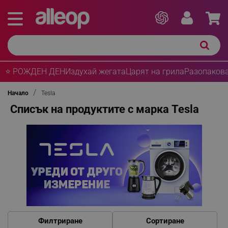
⭐ РОЖДЕН ДЕН
Издухай жегата
Царят на грила
Разопакова
Начало
Tesla
Списък на продуктите с марка Tesla
Филтриране
Сортиране