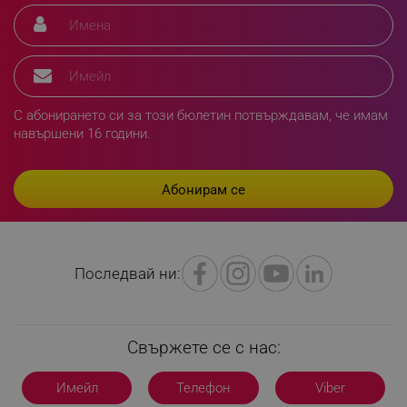
XSRF-TOKEN
promo.alleop.bg
С абонирането си за този бюлетин потвърждавам, че имам
навършени 16 години.
PHPSESSID
PHP.net
www.alleop.bg
Последвай ни:
Свържете се с нас:
Имейл
Телефон
Viber