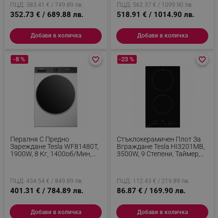
ПЦД: 383.41 € / 749.89 лв.
ПЦД: 562.37 € / 1099.90 лв.
352.73 € / 689.88 лв.
518.91 € / 1014.90 лв.
Добави в количка
Добави в количка
-8 %
favorite_border
favorite_border
-23 %
favorite_border
favorite_border
Пералня С Предно
Стъклокерамичен Плот За
Зареждане Tesla WF81480T,
Вграждане Tesla HI3201MB,
1900W, 8 Кг, 1400об/мин,
3500W, 9 Степени, Таймер,
Инверторен Мотор, Клас А,
Защита От Деца, Индикатор
14 Програми, Бял/черен
За Остатъчна Топлина,
Черен
ПЦД: 434.54 € / 849.89 лв.
ПЦД: 112.43 € / 219.89 лв.
401.31 € / 784.89 лв.
86.87 € / 169.90 лв.
Добави в количка
Добави в количка