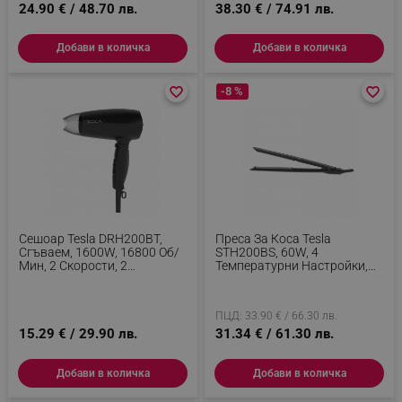
24.90 € / 48.70 лв.
38.30 € / 74.91 лв.
Добави в количка
Добави в количка
favorite_border
favorite_border
-8 %
favorite_border
favorite_border
Сешоар Tesla DRH200BT,
Преса За Коса Tesla
Сгъваем, 1600W, 16800 Об/
STH200BS, 60W, 4
Мин, 2 Скорости, 2
Температурни Настройки,
Температурни Настройки,
Плаващи Плочи, Керамично
Концентратор, Студена
Турмалиново Покритие, LED
Струя, Черен
Дисплей, До 220C, Черен
ПЦД: 33.90 € / 66.30 лв.
15.29 € / 29.90 лв.
31.34 € / 61.30 лв.
Добави в количка
Добави в количка