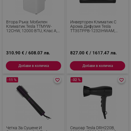
Втора Ръка: Мобилен
Инверторен Климатик С
Климатик Tesla TTMYW-
Арома Дифузия Tesla
12CHW, 12000 BTU, Клас А,
TT35TPPB-1232IHWAM,
Wi-Fi, I Sleep, 3 Скорости, LED
12000 BTU, 35 М2, А+++, 8
Дисплей, Дистанционно,
Скорости, Wi-Fi, AI
Бял
Алгоритъм, UVC
Стерилизация, 3D Поток,
310.90 € / 608.07 лв.
Черен
827.00 € / 1617.47 лв.
Добави в количка
Добави в количка
-11 %
favorite_border
favorite_border
-32 %
favorite_border
favorite_border
Четка За Сушене И
Сешоар Tesla DRH220B,