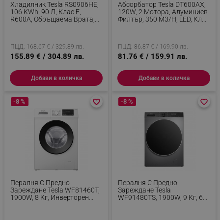
Хладилник Tesla RS0906HE,
Абсорбатор Tesla DT600AX,
106 KWh, 90 Л, Клас Е,
120W, 2 Мотора, Алуминиев
R600A, Обръщаема Врата,
Филтър, 350 M3/h, LED, Клас
39 DB, Бял
D, Инокс
ПЦД: 168.67 € / 329.89 лв.
ПЦД: 86.87 € / 169.90 лв.
155.89 € / 304.89 лв.
81.76 € / 159.91 лв.
Добави в количка
Добави в количка
-8 %
favorite_border
favorite_border
-8 %
favorite_border
favorite_border
Пералня С Предно
Пералня С Предно
Зареждане Tesla WF81460T,
Зареждане Tesla
1900W, 8 Кг, Инверторен
WF91480TS, 1900W, 9 Кг, 60
Мотор, 1400 Об/мин, Клас
Л, 14 Програми, 1400 Об/
А, 16 Програми,
Мин, Клас A, Steam Care,
Интелигентно Пране, Бял
LED, Сребрист