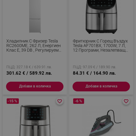
segmentifyExtension
.alleop.bg
Хладилник С Фризер Tesla
Фритюрник С Горещ Въздух
RC2600ME, 262 Л, Енергиен
Tesla AF701BX, 1700W, 7 Л,
sgfUserUpdateData
.alleop.bg
Клас E, 39 DB , Регулируеми
12 Програми, Незалепващо
Полици, LED Осветление,
Покритие, Touch Screen,
Бял
Инокс
ПЦД: 327.18 € / 639.91 лв.
ПЦД: 97.09 € / 189.90 лв.
301.62 € / 589.92 лв.
84.31 € / 164.90 лв.
Добави в количка
Добави в количка
rlv_h_fbp
.alleop.bg
rlv_
.alleop.bg
-15 %
favorite_border
favorite_border
-6 %
favorite_border
favorite_border
rlv_mode
.alleop.bg
rlv_p
.alleop.bg
rlv_g
.alleop.bg
rlv_s
.alleop.bg