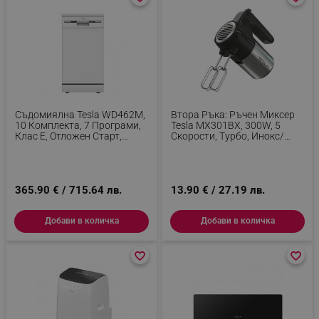
Съдомиялна Tesla WD462M,
Втора Ръка: Ръчен Миксер
10 Комплекта, 7 Програми,
Tesla MX301BX, 300W, 5
Клас Е, Отложен Старт,
Скорости, Турбо, Инокс/
Половин Зареждане, 45 См,
Черен
Бял
365.90 € / 715.64 лв.
13.90 € / 27.19 лв.
Добави в количка
Добави в количка
favorite_border
favorite_border
favorite_border
favorite_border