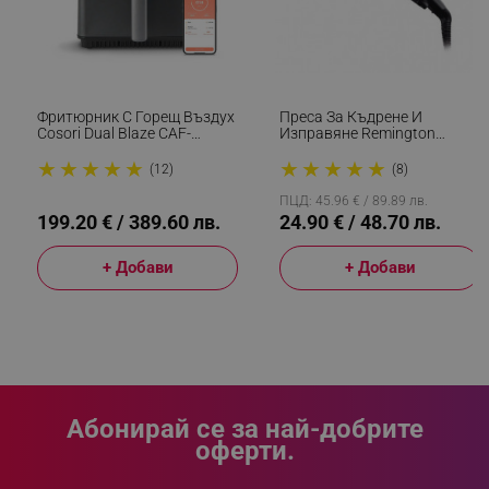
Фритюрник С Горещ Въздух
Преса За Къдрене И
Cosori Dual Blaze CAF-
Изправяне Remington
P681S, 1700 W, 6.4 Л, 12
S6500 Sleek And Curl,
★
★
★
★
★
★
★
★
★
★
Програми, 360 ThermoIQ,
Керамика, Загряване: 15
(12)
(8)
Двойни Нагреватели, Черен
Секунди, 150-230C,
Златист/черен
ПЦД: 45.96 € / 89.89 лв.
199.20 € / 389.60 лв.
24.90 € / 48.70 лв.
+ Добави
+ Добави
CookieScriptConsent
CookieScript
.alleop.bg
Абонирай се за най-добрите
оферти.