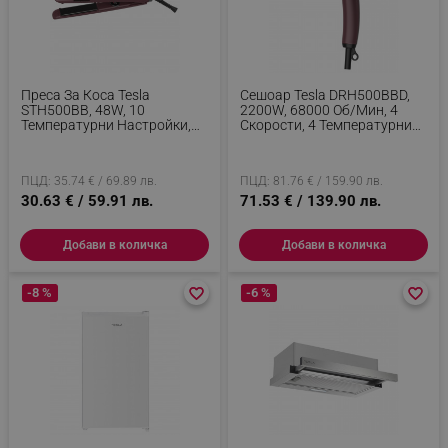
Преса За Коса Tesla
Сешоар Tesla DRH500BBD,
STH500BB, 48W, 10
2200W, 68000 Об/мин, 4
Температурни Настройки,
Скорости, 4 Температурни
Плаващи Плочи, Керамично
Настройки, До 120C,
Турмалиново Покритие, LED
Йонизация, Студена Струя,
Дисплей, До 230C, Бордо
LED Дисплей, Бордо
ПЦД: 35.74 € / 69.89 лв.
ПЦД: 81.76 € / 159.90 лв.
30.63 € / 59.91 лв.
71.53 € / 139.90 лв.
Добави в количка
Добави в количка
-8 %
favorite_border
favorite_border
-6 %
favorite_border
favorite_border