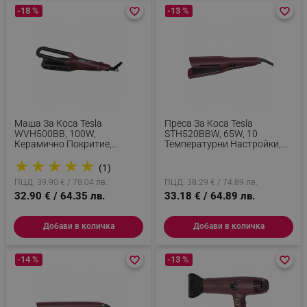
-18 %
favorite_border
favorite_border
-13 %
favorite_border
favorite_border
Маша За Коса Tesla
Преса За Коса Tesla
WVH500BB, 100W,
STH520BBW, 65W, 10
Керамично Покритие,
Температурни Настройки,
Дигитален Дисплей, Таймер,
Плаващи Плочи, Керамично
★
★
★
★
★
До 200C, Бордо
Турмалиново Покритие,
(1)
Дигитален Дисплей, До
ПЦД: 39.90 € / 78.04 лв.
ПЦД: 38.29 € / 74.89 лв.
230C, Бордо
32.90 € / 64.35 лв.
33.18 € / 64.89 лв.
Добави в количка
Добави в количка
-14 %
favorite_border
favorite_border
-13 %
favorite_border
favorite_border