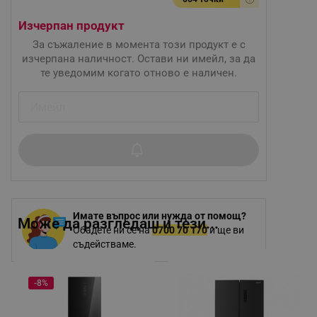
Изчерпан продукт
За съжаление в момента този продукт е с
изчерпана наличност. Остави ни имейл, за да
те уведомим когато отново е наличен.
Имате въпрос или нужда от помощ?
Може да разгледаш и тези...
Обадете ни се на
0700 70 170
и ще ви
съдействаме.
-8%