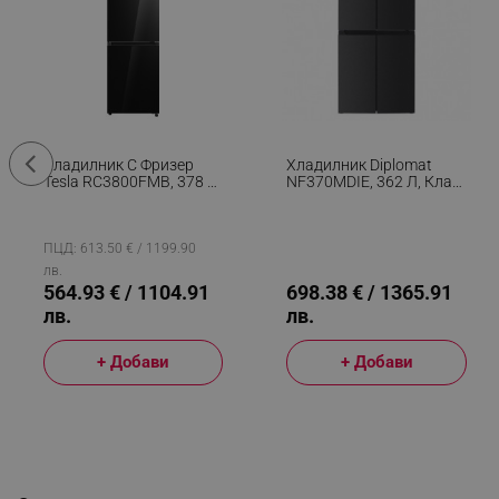
Хладилник С Фризер
Хладилник Diplomat
Tesla RC3800FMB, 378 Л,
NF370MDIE, 362 Л, Клас
Енергиен Клас E, 170W,
E, Total No Frost, Двоен
Total No Frost, Metal
Инвертор, LED Дисплей,
Cooling, Super Cooling,
Черен
Черен
ПЦД: 613.50 € / 1199.90
лв.
564.93 € / 1104.91
698.38 € / 1365.91
лв.
лв.
+ Добави
+ Добави