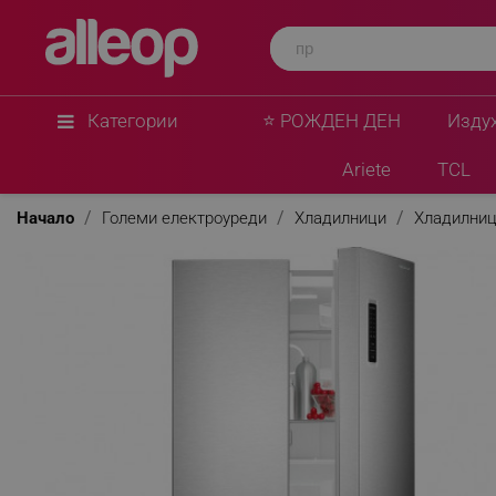
Категории
⭐ РОЖДЕН ДЕН
Изду
Ariete
TCL
Начало
Големи електроуреди
Хладилници
Хладилниц