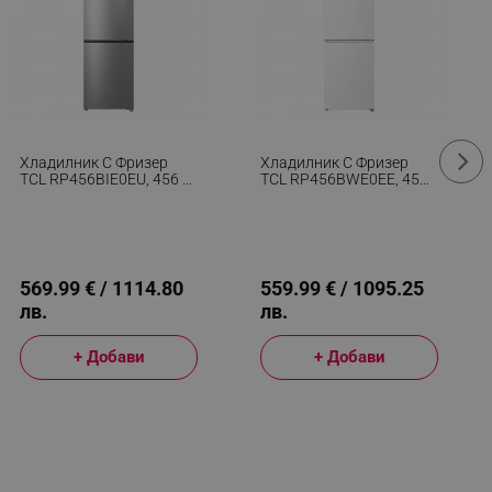
Хладилник С Фризер
Хладилник С Фризер
TCL RP456BIE0EU, 456 Л,
TCL RP456BWE0EE, 456
Клас Е, No Frost, Eco
Л, Клас Е, No Frost, Eco
Режим, Реверсивни
Режим, Реверсивни
Врати, Зимен Режим,
Врати, Зимен Режим,
Multi Air Flow, Инокс
Multi Air Flow, Бял
569.99 € / 1114.80
559.99 € / 1095.25
лв.
лв.
+ Добави
+ Добави