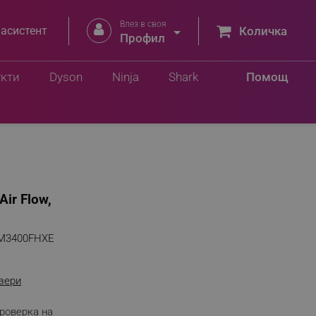
Влез в своя


 асистент
Количка
Профил
укти
Dyson
Ninja
Shark
Помощ
,
Air Flow,
M3400FHXE
зери
роверка на