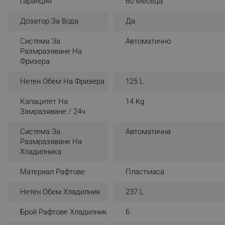
Гаранция
60 Месеца
_sgf_rq
Дозатор За Вода
Да
SMART СЕНЗОР
Система За
Автоматично
segmentifyExtension
Интелигентна мрежа от сензори позволява наблюдени
Размразяване На
системата.
Фризера
sgfUserUpdateData
Нетен Обем На Фризера
125 L
rlv_h_fbp
Капацитет На
14 Kg
rlv_
Замразяване / 24ч
rlv_mode
Система За
Автоматична
rlv_p
Размразяване На
rlv_g
Хладилника
rlv_s
Материал Рафтове
Пластмаса
rlv_iv
Нетен Обем Хладилник
237 L
rlv_e_pt
rlv_e
Брой Рафтове Хладилник
6
rlv_h_profile