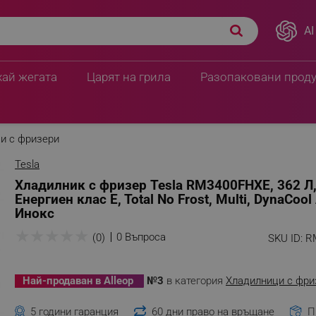
AI
хай жегата
Царят на грила
Разопаковани прод
и с фризери
Tesla
Хладилник с фризер Tesla RM3400FHXE, 362 Л
Енергиен клас E, Total No Frost, Multi, DynaCool 
Инокс
★
★
★
★
★
0 Въпроса
(0)
SKU ID:
R
Най-продаван в Alleop
№3
в категория
Хладилници с фри
5 години гаранция
60 дни право на връщане
П