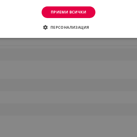
ПРИЕМИ ВСИЧКИ
Виж повече
ПЕРСОНАЛИЗАЦИЯ
ДИМО
ЕФЕКТИВНОСТ
ТАРГЕТИРАНЕ
ФУНКЦИО
АНИ
еобходимо
Ефективност
Таргетиране
Функционалност
Неклас
витки позволяват основната функционалност на уебсайта, като потребителско вл
же да се използва правилно без строго необходими бисквитки.
Provider /
Валиден
Описание
Домейн
до
.alleop.bg
1 месец
Profitshare
7699
.alleop.bg
1 месец
newsman
.alleop.bg
1 месец
Newsman