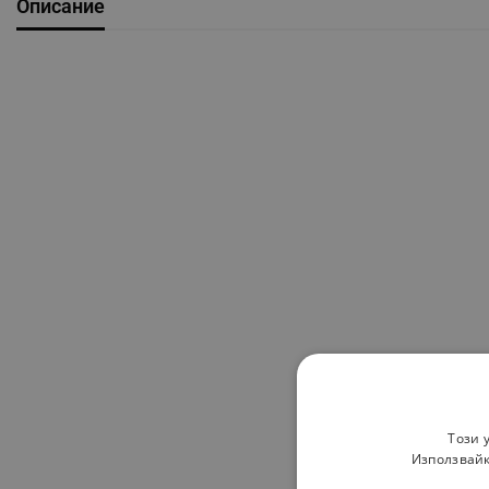
Описание
Този 
Използвайк