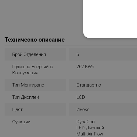
Техническо описание
СТРОГО НЕОБХО
НЕКЛАСИФИЦИР
Брой Отделения
6
Годишна Енергийна
262 KWh
Консумация
Строго н
Тип Монтиране
Стандартно
Строго необходимите биск
акаунта. Уебсайтът не мо
Тип Дисплей
LCD
Име
Цвят
Инокс
click_code_ps
Функции
DynaCool
LED Дисплей
_nzm_nosubscribe_92166-
Multi Air Flow
_nzm_idnl_92166-7699