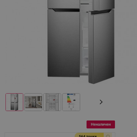
Неналичен
564 точки