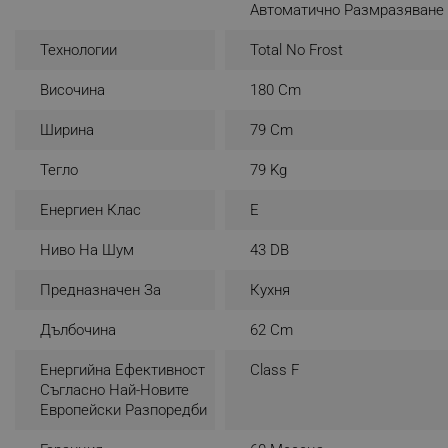
Автоматично Размразяване
Ще имате повече от достатъчно място за вс
_nzm_noid_92166-7699
Технологии
Total No Frost
_nzm_id_92166-7699
_sgf_user_id
Височина
180 Cm
_sgf_session_id
Ширина
79 Cm
_sgf_push_permission_as
Тегло
79 Kg
_sgf_test_mode
Енергиен Клас
E
_sgf_tracking
Ниво На Шум
43 DB
Предназначен За
Кухня
_sgf_delayed_actions,
Дълбочина
62 Cm
_sgf_delayed_campaigns
Енергийна Ефективност
Class F
_sgf_npq
Съгласно Най-Новите
Европейски Разпоредби
_sgf_clicked_banners