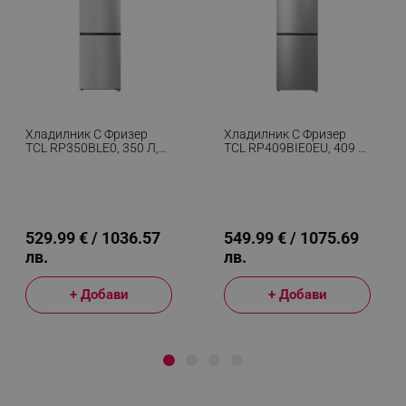
Хладилник С Фризер
Хладилник С Фризер
TCL RP350BLE0, 350 Л,
TCL RP409BIE0EU, 409 Л,
Клас Е, No Frost, Eco
Клас Е, No Frost, Eco
Режим, Реверсивни
Режим, Реверсивни
Врати, Зимен Режим,
Врати, Зимен Режим,
Multi Air Flow, Инокс
Multi Air Flow, Инокс
529.99 € / 1036.57
549.99 € / 1075.69
лв.
лв.
+ Добави
+ Добави