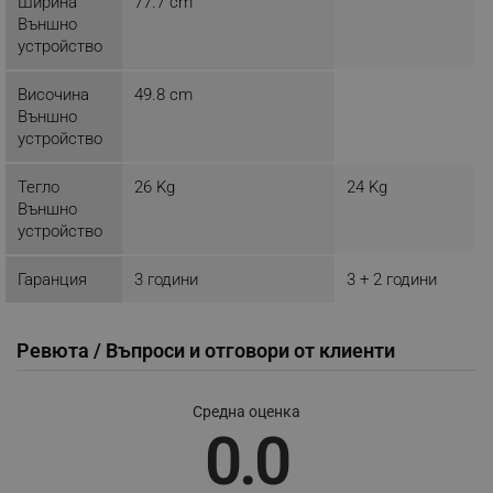
Ширина
77.7 cm
LaSID
Quality Unit LLC
Външно
www.alleop.bg
устройство
Височина
49.8 cm
Външно
устройство
PHPSESSID
PHP.net
Тегло
26 Kg
24 Kg
editor.alleop.bg
Външно
устройство
Гаранция
3 години
3 + 2 години
Ревюта / Въпроси и отговори от клиенти
Средна оценка
0.0