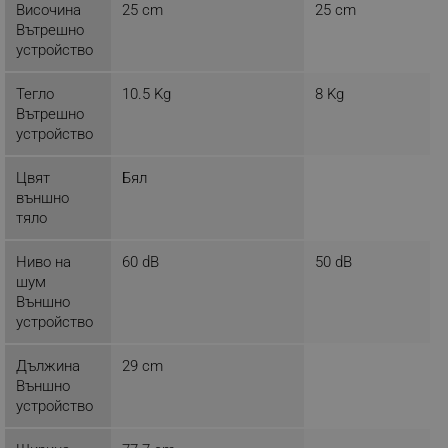
rlv_endpoint
.alleop.bg
Височина
25 cm
25 cm
Вътрешно
rlv_hashes
.alleop.bg
устройство
rlv_first_session
.alleop.bg
rlv_rid
.alleop.bg
Тегло
10.5 Kg
8 Kg
Вътрешно
rlv_rpid
.alleop.bg
устройство
rlv_rpos
.alleop.bg
rlv_bid
.alleop.bg
Цвят
Бял
външно
rlv_odid
.alleop.bg
тяло
_twoAttr
.alleop.bg
Ниво на
60 dB
50 dB
__cf_bm
Cloudflare Inc.
.pazaruvaj.com
шум
Външно
устройство
Дължина
29 cm
Външно
устройство
LaVisitorId_YWxsZW9wLmxhZGVzay5jb20v
.alleop.bg