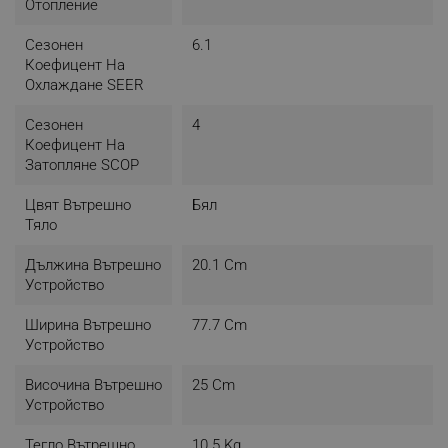
Отопление
на шум, докато създава перфектната
температура в помещението.
Сезонен
6.1
Коефицент На
Охлаждане SEER
Сезонен
4
Коефицент На
Затопляне SCOP
Цвят Вътрешно
Бял
Тяло
Дължина Вътрешно
20.1 Cm
Устройство
Ширина Вътрешно
77.7 Cm
Устройство
Височина Вътрешно
25 Cm
Устройство
ТУРБО РЕЖИМ
Тегло Вътрешно
10.5 Kg