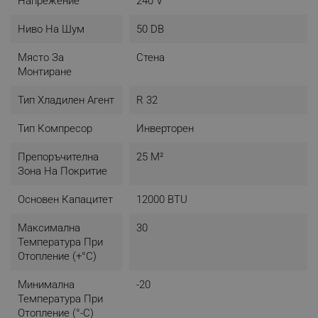
Напрежение
240 V
Ниво На Шум
50 DB
Място За
Стена
Монтиране
Тип Хладилен Агент
R 32
Тип Компресор
Инверторен
Препоръчителна
25 М²
Зона На Покритие
Основен Капацитет
12000 BTU
Максимална
30
Температура При
Отопление (+°C)
Минимална
-20
Температура При
Отопление (°-C)