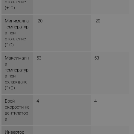
отопление
(+°C)
_nzm_nosubscribe_92166-7699
.alleop.bg
_nzm_idnl_92166-7699
.alleop.bg
Минимална
-20
-20
_nzm_noid_92166-7699
.alleop.bg
температур
а при
_nzm_id_92166-7699
.alleop.bg
отопление
_sgf_user_id
.alleop.bg
(°-C)
Максималн
53
53
а
температур
_sgf_session_id
.alleop.bg
а при
охлаждане
(°+C)
_sgf_push_permission_asked
.alleop.bg
Брой
4
4
Google Privacy Policy
скорости на
вентилатор
а
_sgf_test_mode
.alleop.bg
Инвертор