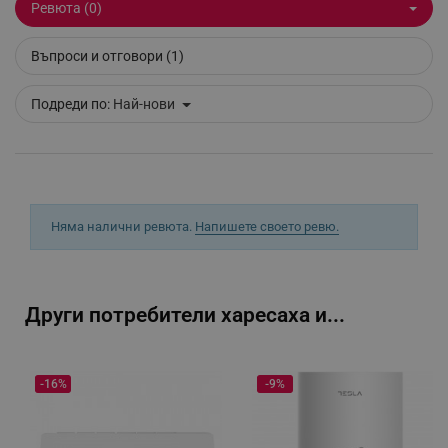
Ревюта (0)
PHPSESSID
PHP.net
Въпроси и отговори (1)
www.alleop.bg
Подреди по:
Най-нови
Няма налични ревюта.
Напишете своето ревю.
Други потребители харесаха и...
-16%
-9%