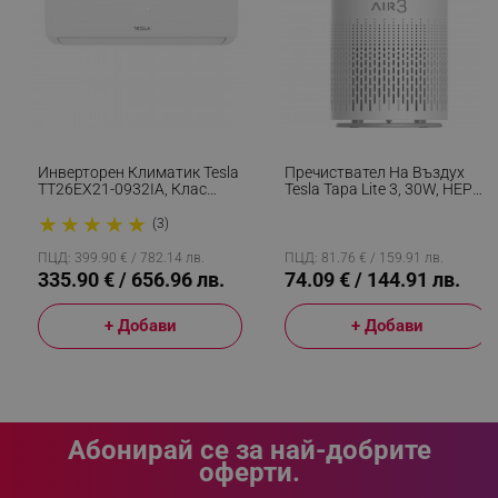
_GRECAPTCHA
Google LLC
www.google.com
Инверторен Климатик Tesla
Пречиствател На Въздух
TT26EX21-0932IA, Клас
Tesla Тара Lite 3, 30W, HEPA
LaVisitorNew
Quality Unit LLC
A++/A+, 9000 BTU, Турбо,
Филтър, Таймер, До 12 М2,
www.alleop.bg
★
★
★
★
★
Самодиагностика, I Feel,
Бял
(3)
Самопочистване, Бял
ПЦД: 399.90 € / 782.14 лв.
ПЦД: 81.76 € / 159.91 лв.
335.90 € / 656.96 лв.
74.09 € / 144.91 лв.
+ Добави
+ Добави
promo_alleop_session
promo.alleop.bg
Абонирай се за най-добрите
оферти.