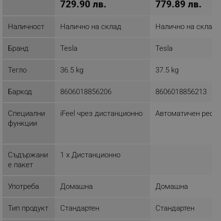
729.90 лв.
779.89 лв.
4-sкорости на вентилатора:
Наличност
Налично на склад
Налично на склад
Нискa
Средна
Бранд
Tesla
Tesla
Висока
Турбо
Тегло
36.5 kg
37.5 kg
- 3D въздушен поток:
Вертикално завъртане
Хоризонтално автоматично завъртане,
Баркод
8606018856206
8606018856213
- Режим Турбо
- Анти-студен въздух
Специални
iFeel чрез дистанционно
Автоматичен реста
- I Feel функция
функции
- Нискотемпературно отопление/охлаждане до -15ºC
- Комфортно охлаждане
- Независимо Обезводняване
Съдържани
1 x Дистанционно
- Автоматичен режим
е пакет
- Включване/Изключване на дисплея
- Интелигентен въздушен поток
Употреба
Домашна
Домашна
- Бързо охлаждане
- Бързо нагряване
Тип продукт
Стандартен
Стандартен
- Интелигентно размразяване
- Авариен бутон