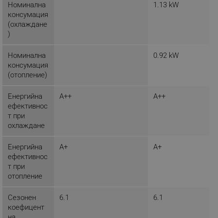
Номинална
1.13 kW
консумация
(охлаждане
_sgf_clicked_banners
.alleop.bg
)
Номинална
0.92 kW
консумация
_sgf_rq
.alleop.bg
(отопление)
Енергийна
A++
A++
ефективнос
т при
охлаждане
segmentifyExtension
.alleop.bg
Енергийна
A+
A+
ефективнос
т при
отопление
sgfUserUpdateData
.alleop.bg
Сезонен
6.1
6.1
коефицент
на