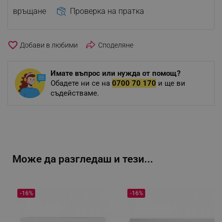
връщане
Проверка на пратка
favorite_border
Споделяне
Имате въпрос или нужда от помощ?
Обадете ни се на
0700 70 170
и ще ви
съдействаме.
Може да разгледаш и тези...
-16%
-16%