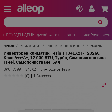
⭐ РОЖДЕН ДЕН
Издухай жегата
Царят на грила
Разопакова
Начало
Уреди за дома
Отопление и охлаждане
Климатици
Инверторен климатик Tesla TT34EX21-1232IA,
Клас A++/A+, 12 000 BTU, Турбо, Самодиагностика,
I Feel, Самопочистване, Бял
SKU ID:
99TT34EX21
Виж още от
Tesla
★
★
★
★
★
(0)
1 Въпроса