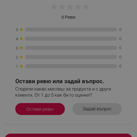
★
★
★
★
★
0 Ревю
★
0
5
CookieScriptConsent
CookieScript
★
0
4
.alleop.bg
★
0
3
★
0
2
★
0
1
Остави ревю или задай въпрос.
Сподели какво мислиш за продукта и с други
клиенти. От 1 до 5 как би го оценил?
XSRF-TOKEN
promo.alleop.bg
Задай въпрос
Остави ревю