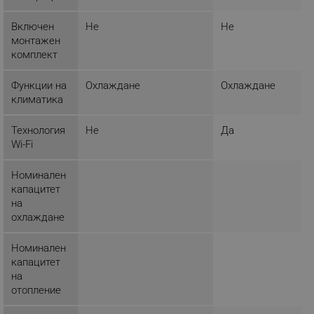
Включен
Не
Не
монтажен
_sgf_tracking
.alleop.bg
комплект
Функции на
Охлаждане
Охлаждане
климатика
Технология
Не
Да
Wi-Fi
_sgf_delayed_actions,
.alleop.bg
Номинален
капацитет
на
_sgf_delayed_campaigns
.alleop.bg
охлаждане
Номинален
капацитет
на
_sgf_npq
.alleop.bg
отопление