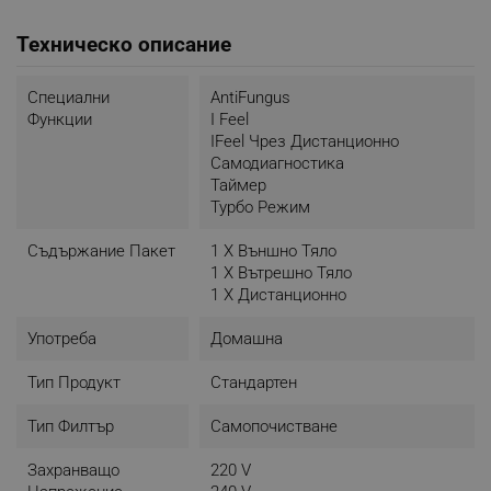
Климатикът може да следи работата си и да
Техническо описание
идентифицира проблемни или дефектни части.
Ако те бъдат открити, системата ще се изключи
автоматично, а кодът за грешка ще се изведе на
Специални
AntiFungus
дисплея на вътрешното тяло.
Функции
I Feel
IFeel Чрез Дистанционно
Самодиагностика
Таймер
Турбо Режим
Съдържание Пакет
1 X Външно Тяло
1 X Вътрешно Тяло
1 X Дистанционно
Употреба
Домашна
Тип Продукт
Стандартен
Тип Филтър
Самопочистване
Захранващо
220 V