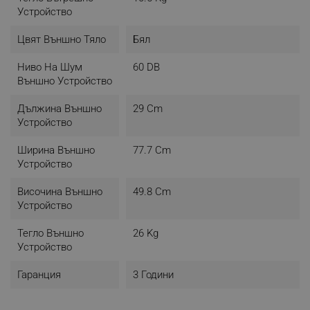
Устройство
Цвят Външно Тяло
Бял
Ниво На Шум
60 DB
Външно Устройство
Дължина Външно
29 Cm
Устройство
Ширина Външно
77.7 Cm
Когато климатикът премине в турборежим, той ще
Устройство
увеличи максимално капацитета си за охлаждане
или отопление, като бързо ще направи помещението
Височина Външно
49.8 Cm
по-хладно или по-топло.
Устройство
Тегло Външно
26 Kg
АВТОМАТИЧНО
Устройство
ПОЧИСТВАНЕ
Гаранция
3 Години