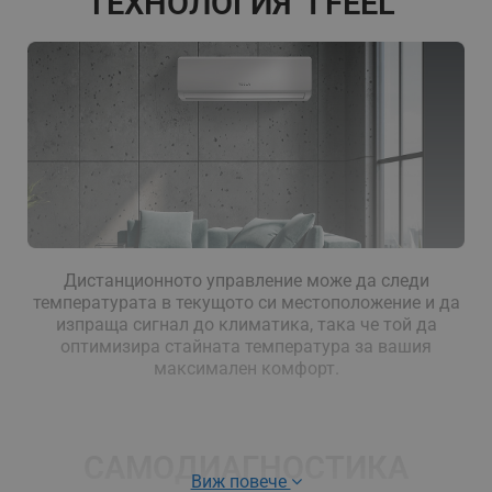
ТЕХНОЛОГИЯ "I FEEL"
Дистанционното управление може да следи
температурата в текущото си местоположение и да
изпраща сигнал до климатика, така че той да
оптимизира стайната температура за вашия
максимален комфорт.
САМОДИАГНОСТИКА
Виж повече