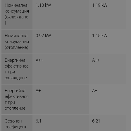
Номинална
1.13 kW
1.19 kW
консумация
_sgf_delayed_actions,
.alleop.bg
(охлаждане
)
Номинална
0.92 kW
1.15 kW
консумация
_sgf_delayed_campaigns
.alleop.bg
(отопление)
Енергийна
A++
A++
ефективнос
т при
_sgf_npq
.alleop.bg
охлаждане
Енергийна
A+
A+
ефективнос
_sgf_clicked_banners
.alleop.bg
т при
отопление
Сезонен
6.1
6.21
_sgf_rq
.alleop.bg
коефицент