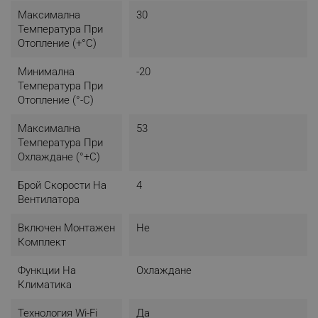
Максимална
30
Температура При
Отопление (+°C)
Минимална
-20
Температура При
Отопление (°-C)
Максимална
53
Температура При
Охлаждане (°+C)
Брой Скорости На
4
Вентилатора
Включен Монтажен
Не
Комплект
Функции На
Охлаждане
Здравословна среда
Климатика
Климатикът ще стартира функцията против
Технология Wi-Fi
Да