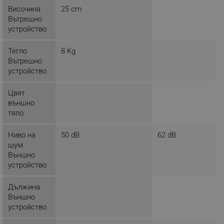
rlv_p
.alleop.bg
Височина
25 cm
rlv_g
.alleop.bg
Вътрешно
устройство
rlv_s
.alleop.bg
rlv_iv
.alleop.bg
Тегло
8 Kg
rlv_e_pt
.alleop.bg
Вътрешно
устройство
rlv_e
.alleop.bg
rlv_h_profile
.alleop.bg
Цвят
външно
rlv_h_cart
.alleop.bg
тяло
rlv_h_wish
.alleop.bg
rlv_impersonate_p
.alleop.bg
Ниво на
50 dB
62 dB
шум
rlv_endpoint
.alleop.bg
Външно
rlv_hashes
.alleop.bg
устройство
rlv_first_session
.alleop.bg
Дължина
rlv_rid
.alleop.bg
Външно
rlv_rpid
.alleop.bg
устройство
rlv_rpos
.alleop.bg