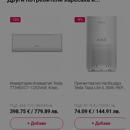
-10%
-9%
Инверторен Климатик Tesla
Пречиствател На Въздух
_GRECAPTCHA
Google LLC
TT34EXC1-1232IAW, Клас
Tesla Тара Lite 3, 30W, HEPA
www.google.com
A++/A+, 12 000 BTU, Турбо,
Филтър, Таймер, До 12 М2,
WiFi, I Feel,
Бял
Самопочистване, Миещ Се
Филтър, Бял
ПЦД: 444.77 € / 869.89 лв.
ПЦД: 81.76 € / 159.91 лв.
398.75 € / 779.89 лв.
74.09 € / 144.91 лв.
+ Добави
+ Добави