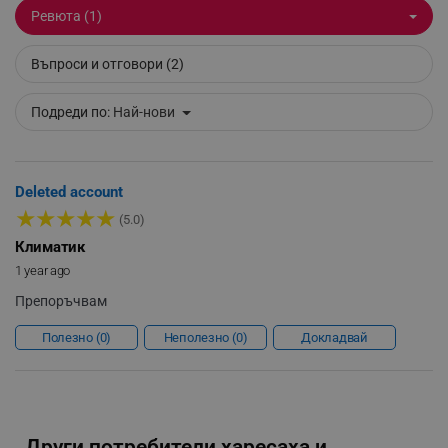
Ревюта (1)
Въпроси и отговори (2)
Подреди по:
Най-нови
XSRF-TOKEN
promo.alleop.bg
Deleted account
★
★
★
★
★
(5.0)
Климатик
1 year ago
Препоръчвам
PHPSESSID
PHP.net
Полезно
0
Неполезно
0
Докладвай
www.alleop.bg
Други потребители харесаха и...