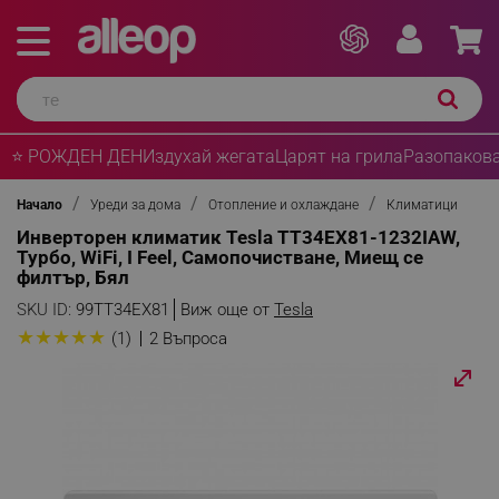
⭐ РОЖДЕН ДЕН
Издухай жегата
Царят на грила
Разопакова
Начало
Уреди за дома
Отопление и охлаждане
Климатици
Инверторен климатик Tesla TT34EX81-1232IAW,
Турбо, WiFi, I Feel, Самопочистване, Миещ се
филтър, Бял
SKU ID:
99TT34EX81
Виж още от
Tesla
★
★
★
★
★
(1)
2 Въпроса