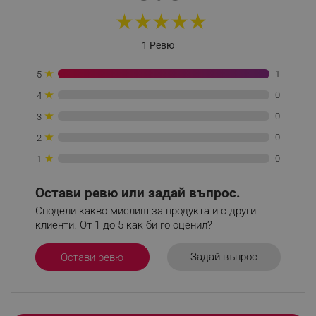
editor.alleop.bg
★
★
★
★
★
1 Ревю
★
1
5
★
0
4
★
0
3
★
0
2
★
0
1
Остави ревю или задай въпрос.
Сподели какво мислиш за продукта и с други
клиенти. От 1 до 5 как би го оценил?
Задай въпрос
Остави ревю
CookieScriptConsent
CookieScript
.alleop.bg