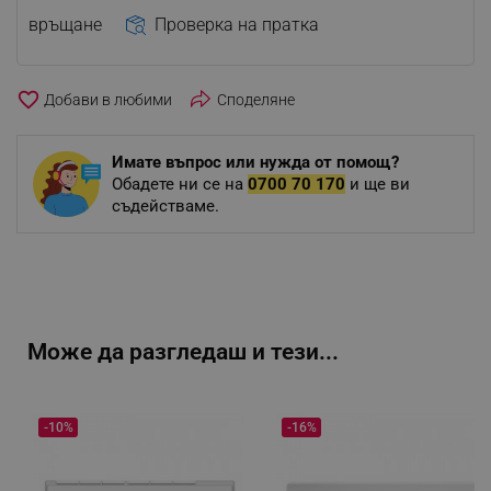
връщане
Проверка на пратка
favorite_border
Споделяне
Имате въпрос или нужда от помощ?
Обадете ни се на
0700 70 170
и ще ви
съдействаме.
Може да разгледаш и тези...
-10%
-16%