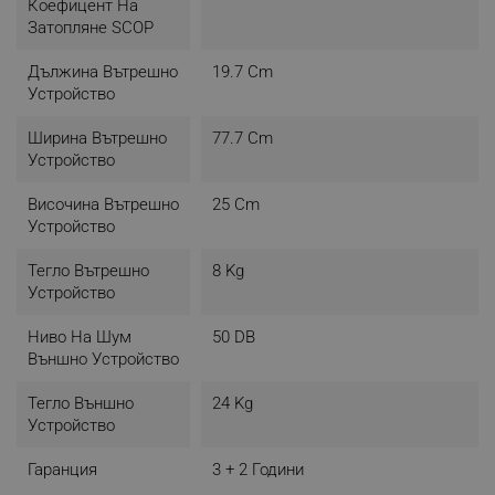
Коефицент На
по-хладно или по-топло.
Затопляне SCOP
Дължина Вътрешно
19.7 Cm
Устройство
Интелигентно размразяване
Ширина Вътрешно
77.7 Cm
Ако кондензаторът замръзне, докато е в режим
Устройство
на отопление по време на ниска външна
температура, климатикът ще стартира режим на
Височина Вътрешно
25 Cm
интелигентно размразяване.
Устройство
Тегло Вътрешно
8 Kg
Устройство
Ниво На Шум
50 DB
Външно Устройство
Тегло Външно
24 Kg
Устройство
Гаранция
3 + 2 Години