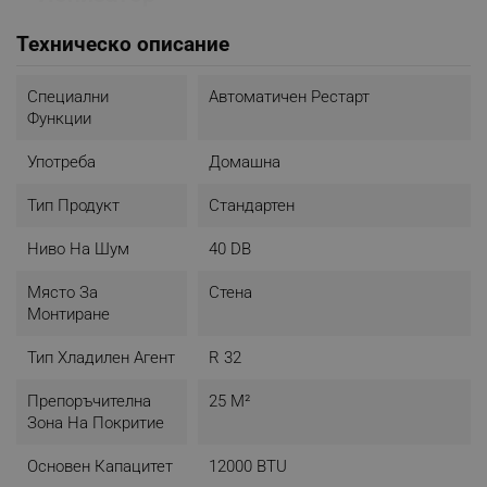
Определено ниво на насищане с йони кара
Техническо описание
вредните микроорганизми във въздуха да падат
на земята, намалявайки шансовете хората да ги
Специални
Автоматичен Рестарт
вдишат. Климатиците с йонизатор могат да
Функции
бъдат изключително полезни за страдащите от
алергии.
Употреба
Домашна
Тип Продукт
Стандартен
Ниво На Шум
40 DB
Място За
Стена
Монтиране
Тип Хладилен Агент
R 32
Препоръчителна
25 М²
Зона На Покритие
Основен Капацитет
12000 BTU