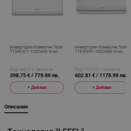
Инверторен Климатик Tesla
Инверторен Климатик Tesla
TT34EXC1-1232IAW, Клас
TT51EX81-1832IAW, Клас
A++/A+, 12 000 BTU, Турбо,
A++/A+, 18 000 BTU, Турбо,
WiFi, I Feel,
WiFi, I Feel,
Самопочистване, Миещ Се
Самопочистване, Миещ Се
Филтър, Бял
Филтър, Бял
ПЦД: 444.77 € / 869.89 лв.
ПЦД: 715.75 € / 1399.89 лв.
398.75 € / 779.89 лв.
602.81 € / 1178.99 лв.
+ Добави
+ Добави
Описание