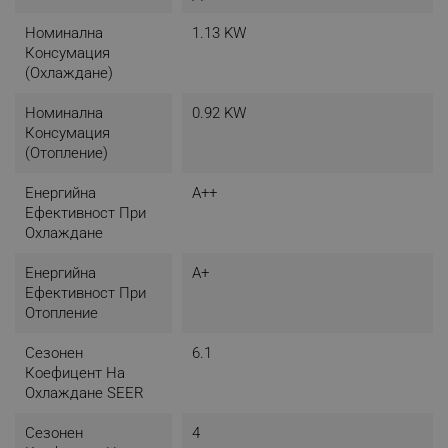
гъбички след излизане от режима на охлаждане
и изсушаване. Той помага да се предотврати
Номинална
1.13 KW
разпространението на гъбички и бактерии, за да
Консумация
се поддържа здравословна среда.
(охлаждане)
Номинална
0.92 KW
Консумация
Турбо режим
(отопление)
Енергийна
A++
Ефективност При
Охлаждане
Енергийна
A+
Ефективност При
Отопление
Сезонен
6.1
Коефицент На
Охлаждане SEER
Когато климатикът премине в турборежим, той ще
увеличи максимално капацитета си за охлаждане
Сезонен
4
или отопление, като бързо ще направи помещението