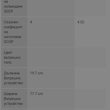
на
охлаждане
SEER
Сезонен
4
4.02
коефицент
на
segmentifyExtension
.alleop.bg
затопляне
SCOP
Цвят
sgfUserUpdateData
.alleop.bg
вътрешно
тяло
Дължина
19.7 cm
Вътрешно
устройство
rlv_h_fbp
.alleop.bg
Ширина
77.7 cm
rlv_
.alleop.bg
Вътрешно
устройство
rlv_mode
.alleop.bg