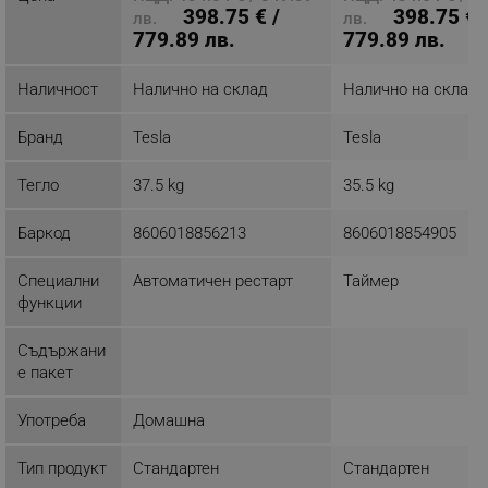
398.75 € /
398.75 € 
лв.
лв.
779.89 лв.
779.89 лв.
Хоризонтален поток на въздух
Наличност
Налично на склад
Налично на склад
Можете да използвате функцията за
хоризонтално насочване на въздуха, за да
регулирате посоката на въздушния поток, ако
Бранд
Tesla
Tesla
предпочитате въздухът от климатика да духа
настрани.
Тегло
37.5 kg
35.5 kg
Баркод
8606018856213
8606018854905
Wi-Fi
Специални
Автоматичен рестарт
Таймер
функции
Съдържани
е пакет
Употреба
Домашна
Тип продукт
Стандартен
Стандартен