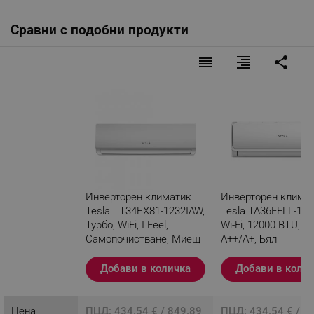
Сравни с подобни продукти
reorder
format_align_right
share
Инверторен климатик
Инверторен клима
Tesla TT34EX81-1232IAW,
Tesla TA36FFLL-123
Турбо, WiFi, I Feel,
Wi-Fi, 12000 BTU, К
Самопочистване, Миещ
A++/A+, Бял
се филтър, Бял
Добави в количка
Добави в коли
Разглеждате този
продукт
Цена
ПЦД: 434.54 € / 849.89
ПЦД: 434.54 € / 8