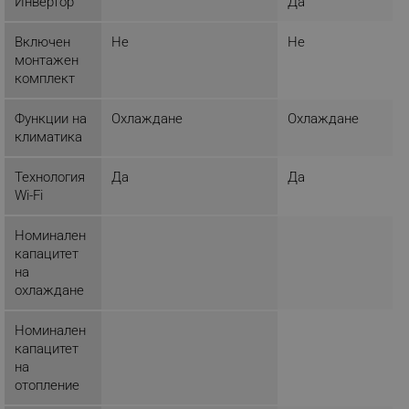
Инвертор
Да
Включен
Не
Не
монтажен
комплект
_sgf_session_id
.alleop.bg
Функции на
Охлаждане
Охлаждане
климатика
_sgf_push_permission_asked
.alleop.bg
Технология
Да
Да
Google Privacy Policy
Wi-Fi
_sgf_test_mode
.alleop.bg
Номинален
капацитет
на
охлаждане
_sgf_tracking
.alleop.bg
Номинален
капацитет
на
отопление