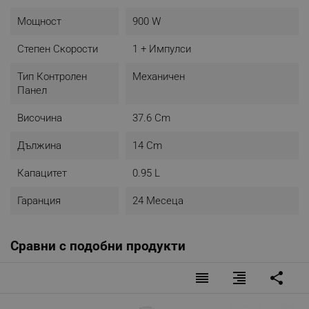
Мощност
900 W
Степен Скорости
1 + Импулси
Тип Контролен
Механичен
Панел
Височина
37.6 Cm
Дължина
14 Cm
Капацитет
0.95 L
Гаранция
24 Месеца
Сравни с подобни продукти
reorder
format_align_right
share