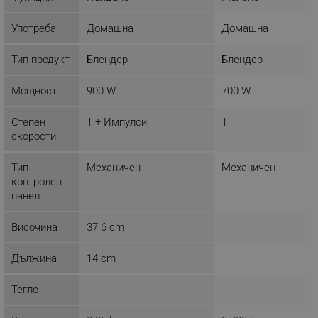
Некласифицирани
Употреба
Домашна
Домашна
Строго необходимите бисквитки позволяват
основната функционалност на уебсайта, като
потребителско влизане и управление на
Тип продукт
Блендер
Блендер
акаунта. Уебсайтът не може да се използва
правилно без строго необходими бисквитки.
Мощност
900 W
700 W
Provider /
Име
Домейн
Степен
1 + Импулси
1
click_code_ps
.alleop.bg
скорости
_nzm_nosubscribe_92166-7699
.alleop.bg
Тип
Механичен
Механичен
_nzm_idnl_92166-7699
.alleop.bg
контролен
_nzm_noid_92166-7699
.alleop.bg
панел
_nzm_id_92166-7699
.alleop.bg
Височина
37.6 cm
_sgf_user_id
.alleop.bg
Дължина
14 cm
Тегло
_sgf_session_id
.alleop.bg