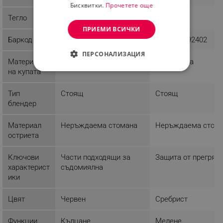
Бисквитки.
Прочетете още
Тегло
3.2 kg
3.61 kg
ПРИЕМИ ВСИЧКИ
Баркод
8006447000872
4008496892402
ПЕРСОНАЛИЗАЦИЯ
Материал
Тритан
Пластмаса
на купата
СТРОГО НЕОБХОДИМО
Тип
Стоящ
Стоящ
ЕФЕКТИВНОСТ
блендер
ТАРГЕТИРАНЕ
Материал
Неръждаема стомана
Неръждаема стом
ФУНКЦИОНАЛНОСТ
остриета
НЕКЛАСИФИЦИРАНИ
Ключови
Части подходящи за
Защита от прегряв
характерист
съдомиялна
ики
Цвят
Червен
Сребрист
Строго необходимо
Ефективност
Таргетиране
Функционалност
Функции
Кълцане
Мелене