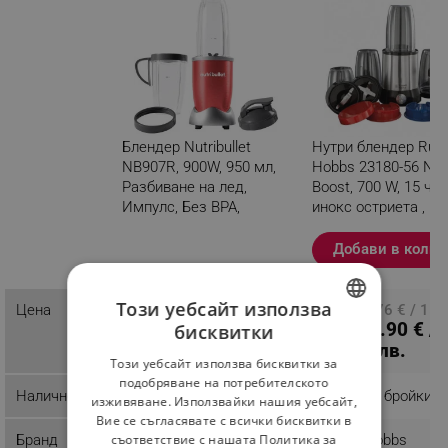
Блендер Nutribullet
Нутри блендер Russ
NB907R, 900W, 950 мл,
Hobbs 23180-56 Nut
Разбиване на лед,
Boost, 700 W, 15 час
Импулс, Без BPA,
инокс остриета ,
Червен
Сребрист / черен
Добави в колич
Разглеждате този
продукт
Този уебсайт използва
81.30 € / 159.01
Цена
ПЦД: 81.76 € / 159
58.90 € /
лв.
бисквитки
лв.
BULGARIAN
115.20 лв.
Този уебсайт използва бисквитки за
ROMANIAN
подобряване на потребителското
Наличност
Последни бройки
Последни бройки
изживяване. Използвайки нашия уебсайт,
Вие се съгласявате с всички бисквитки в
Бранд
Nutribullet
Russell Hobbs
съответствие с нашата Политика за