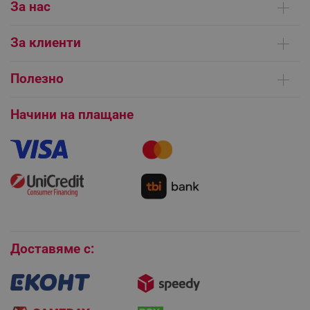
За нас
Кои сме ние
За клиенти
Контакти
Доставка на поръчки
Сервизни центрове
Полезно
Начини на плащане
Общи условия на сайта
FAQ | Чести въпроси
Платформа за ОРС
Начини на плащане
Как да направя поръчка?
Гаранция и сервиз
Как да използвам промокод?
Монтаж на климатици
Как да се абонирам за имейл бюлетина?
Условия за връщане
Покупки на изплащане
CookieScriptConsent
CookieScript
.alleop.bg
Бисквитки
Доставяме с: