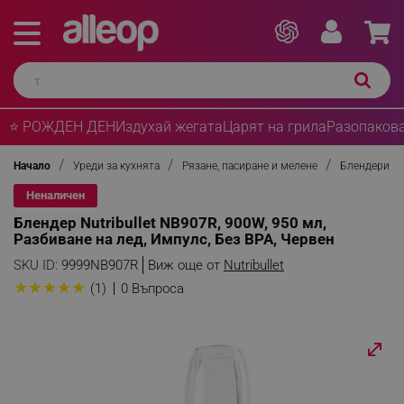
⭐ РОЖДЕН ДЕН
Издухай жегата
Царят на грила
Разопакова
Начало
Уреди за кухнята
Рязане, пасиране и мелене
Блендери
Неналичен
Блендер Nutribullet NB907R, 900W, 950 мл,
Разбиване на лед, Импулс, Без BPA, Червен
SKU ID:
9999NB907R
Виж още от
Nutribullet
★
★
★
★
★
(1)
0 Въпроса