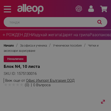
⭐ РОЖДЕН ДЕН
Издухай жегата
Царят на грила
Разопакова
Начало
За офиса и ученика
Ученически пособия
Четки и
аксесоари за рисуване
Неналичен
Блок N4, 10 листа
SKU ID:
1575130016
Виж още от
Офис Импорт България ООД
★
★
★
★
★
(0)
0 Въпроса