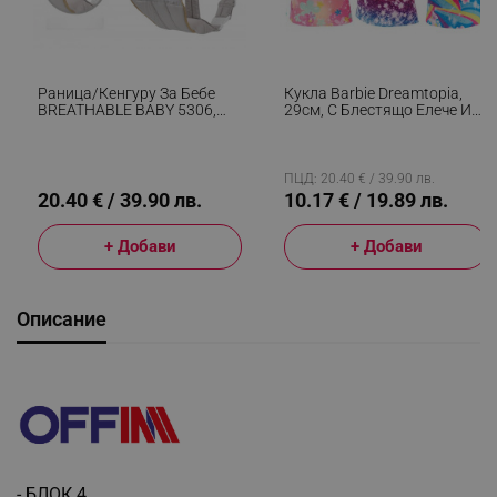
Раница/кенгуру За Бебе
Кукла Barbie Dreamtopia,
BREATHABLE BABY 5306,
29см, С Блестящо Елече И
Ергономична, Регулируеми
Цветна Пола, Многоцветен
Презрамки, Мрежеста
Вентилаци, Сив
ПЦД: 20.40 € / 39.90 лв.
20.40 € / 39.90 лв.
10.17 € / 19.89 лв.
+ Добави
+ Добави
Описание
- БЛОК 4