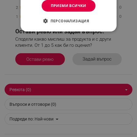
ПРИЕМИ ВСИЧКИ
★
0
2
★
0
1
ПЕРСОНАЛИЗАЦИЯ
Остави ревю или задай въпрос.
СТРОГО НЕОБХОДИМО
Сподели какво мислиш за продукта и с други
ЕФЕКТИВНОСТ
клиенти. От 1 до 5 как би го оценил?
ТАРГЕТИРАНЕ
Задай въпрос
Остави ревю
ФУНКЦИОНАЛНОСТ
НЕКЛАСИФИЦИРАНИ
Ревюта (0)
Въпроси и отговори (0)
Строго необходимо
Ефективност
Таргетиране
Функционалност
Подреди по:
Най-нови
Некласифицирани