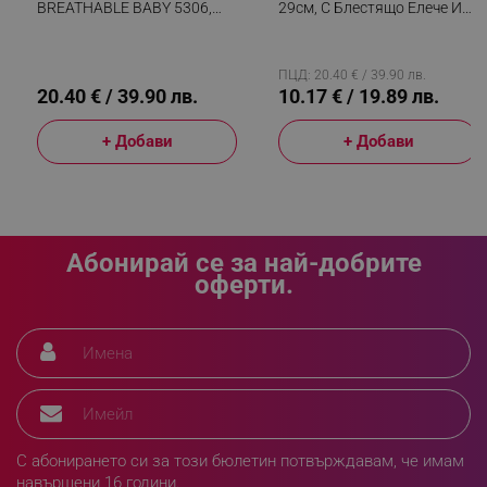
BREATHABLE BABY 5306,
29см, С Блестящо Елече И
_sgf_push_permission_asked
.alleop.bg
Ергономична, Регулируеми
Цветна Пола, Многоцветен
Презрамки, Мрежеста
Google Privacy Policy
Вентилаци, Сив
ПЦД: 20.40 € / 39.90 лв.
20.40 € / 39.90 лв.
10.17 € / 19.89 лв.
_sgf_test_mode
.alleop.bg
+ Добави
+ Добави
_sgf_tracking
.alleop.bg
Абонирай се за най-добрите
оферти.
_sgf_delayed_actions,
.alleop.bg
С абонирането си за този бюлетин потвърждавам, че имам
навършени 16 години.
_sgf_delayed_campaigns
.alleop.bg