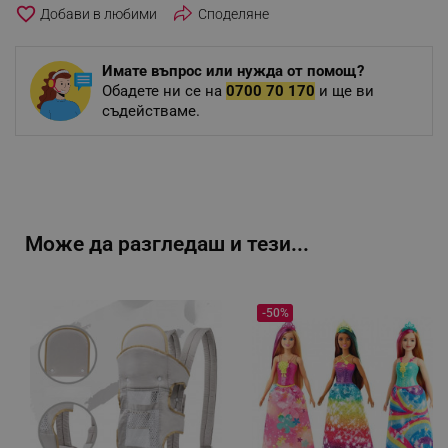
favorite_border
Споделяне
Имате въпрос или нужда от помощ?
Обадете ни се на
0700 70 170
и ще ви
съдействаме.
Може да разгледаш и тези...
-50%