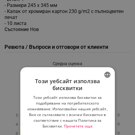
- Размери 245 х 345 мм
- Капак от хромиран картон 230 g/m2 с пълноцветен
печат
- 10 листа
Състояние
Нов
Ревюта / Въпроси и отговори от клиенти
Средна оценка
0.0
Този уебсайт използва
бисквитки
★
★
★
★
★
BULGARIAN
Този уебсайт използва бисквитки за
ROMANIAN
0 Ревю
подобряване на потребителското
изживяване. Използвайки нашия уебсайт,
★
Вие се съгласявате с всички бисквитки в
0
5
съответствие с нашата Политика за
★
0
4
Бисквитки.
Прочетете още
★
0
3