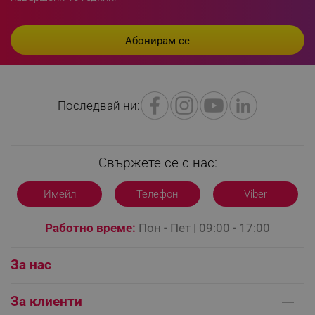
_sgf_npq
.alleop.bg
Последвай ни:
_sgf_clicked_banners
.alleop.bg
Свържете се с нас:
Имейл
Телефон
Viber
_sgf_rq
.alleop.bg
Работно време:
Пон - Пет | 09:00 - 17:00
За нас
Кои сме ние
За клиенти
segmentifyExtension
.alleop.bg
Контакти