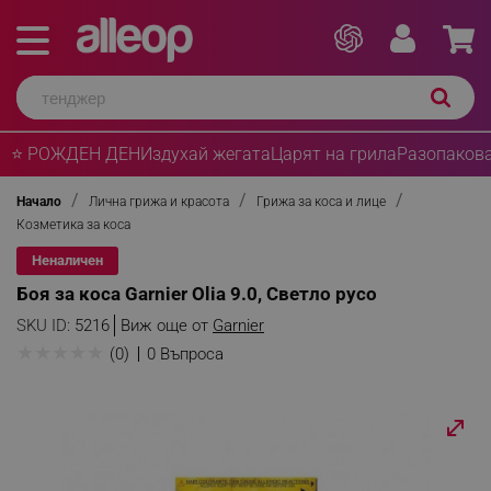
⭐ РОЖДЕН ДЕН
Издухай жегата
Царят на грила
Разопакова
Начало
Лична грижа и красота
Грижа за коса и лице
Козметика за коса
Неналичен
Боя за коса Garnier Olia 9.0, Светло русo
SKU ID:
5216
Виж още от
Garnier
★
★
★
★
★
(0)
0 Въпроса