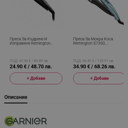
Преса За Къдрене И
Преса За Мокра Коса
Изправяне Remington
Remington S7350,
S6500 Sleek And Curl,
Керамично Покритие,
Керамика, Загряване: 15
230°C, 10 Темп. Нива,
Секунди, 150-230C,
Загряване За 15 Сек,
Златист/черен
Дисплей, LED, Син
ПЦД: 45.96 € / 89.89 лв.
ПЦД: 66.42 € / 129.91 лв.
24.90 € / 48.70 лв.
34.90 € / 68.26 лв.
+ Добави
+ Добави
Описание