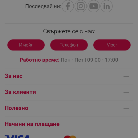
Последвай ни:
Свържете се с нас:
Имейл
Телефон
Viber
segmentifyExtension
.alleop.bg
Работно време:
Пон - Пет | 09:00 - 17:00
sgfUserUpdateData
.alleop.bg
За нас
Кои сме ние
За клиенти
Контакти
Доставка на поръчки
Сервизни центрове
Полезно
Начини на плащане
rlv_h_fbp
.alleop.bg
Общи условия на сайта
FAQ | Чести въпроси
Платформа за ОРС
Начини на плащане
rlv_
.alleop.bg
Как да направя поръчка?
Гаранция и сервиз
rlv_mode
.alleop.bg