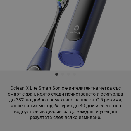
Oclean X Lite Smart Sonic е интелигентна четка със
смарт екран, която следи почистването и осигурява
до 38% по-добро премахване на плака. С 5 режима,
мощен и тих мотор, батерия до 40 дни и елегантен
водоустойчив дизайн, за да виждаш и усещаш
резултата след всяко измиване.