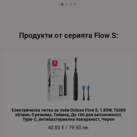
XSRF-TOKEN
promo.alleop.bg
Продукти от серията Flow S:
PHPSESSID
PHP.net
www.alleop.bg
Електрическа четка за зъби Oclean Flow S, 1.85W, 76000
об/мин, 5 режима, Таймер, До 180 дни автономност,
Type-C, Антибактериална повърхност, Черен
40.85 € / 79.90 лв.