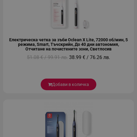
_sgf_delayed_campaigns
.alleop.bg
Електрическа четка за зъби Oclean X Lite, 72000 об/мин, 5
режима, Smart, Тъчскрийн, До 40 дни автономия,
Отчитане на почистените зони, Светлосив
_sgf_npq
.alleop.bg
51.08 € / 99.91 лв.
38.99 € / 76.26 лв.
_sgf_clicked_banners
.alleop.bg
Добави в количка
_sgf_rq
.alleop.bg