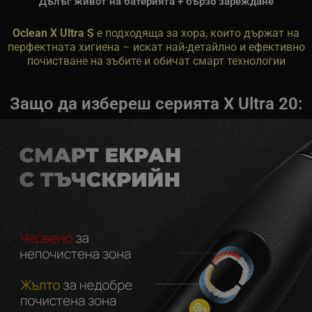
Дълъг живот на батерията + бързо зареждане
Oclean X Ultra S
е подходяща за хора, които държат на
перфектната хигиена – искат най-детайлно и ефективно
почистване на зъбите и обичат смарт технологии
Защо да избереш серията X Ultra 20: