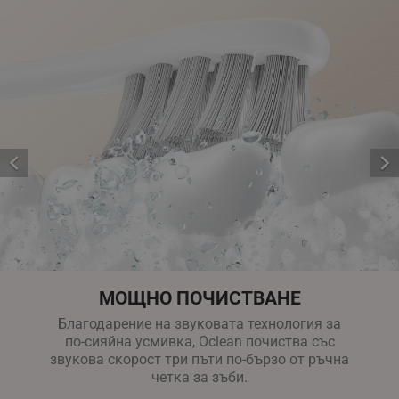


CookieScriptConsent
CookieScript
МОЩНО ПОЧИСТВАНЕ​
.alleop.bg
Благодарение на звуковата технология за
по-сияйна усмивка, Oclean почиства със
звукова скорост три пъти по-бързо от ръчна
четка за зъби.