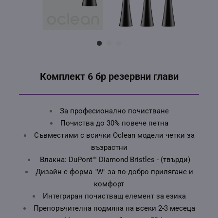
просл
докла
посещ
уебса
събит
взаим
за до
спец
Faceb
просл
да се
Комплект 6 бр резервни глави
целев
да се
посет
взаим
сайта.
За професионално почистване
Почиства до 30% повече петна
Съвместими с всички Oclean модели четки за
възрастни
Влакна: DuPont™ Diamond Bristles - (твърди)
Дизайн с форма "W" за по-добро прилягане и
комфорт
Интегриран почистващ елемент за езика
Препоръчителна подмяна на всеки 2-3 месеца