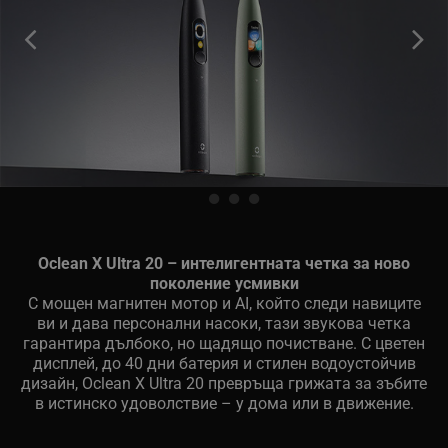
Oclean X Ultra 20 – интелигентната четка за ново
поколение усмивки
С мощен магнитен мотор и AI, който следи навиците
ви и дава персонални насоки, тази звукова четка
гарантира дълбоко, но щадящо почистване. С цветен
дисплей, до 40 дни батерия и стилен водоустойчив
дизайн, Oclean X Ultra 20 превръща грижата за зъбите
в истинско удоволствие – у дома или в движение.