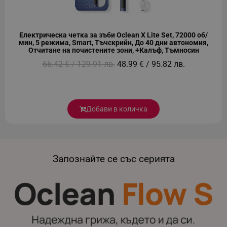
segmentifyExtension
.alleop.bg
Електрическа четка за зъби Oclean X Lite Set, 72000 об/
мин, 5 режима, Smart, Тъчскрийн, До 40 дни автономия,
Отчитане на почистените зони, +Калъф, Тъмносин
66.42 € / 129.91 лв.
48.99 € / 95.82 лв.
sgfUserUpdateData
.alleop.bg
Добави в количка
rlv_h_fbp
.alleop.bg
rlv_
.alleop.bg
Запознайте се със серията
rlv_mode
.alleop.bg
rlv_p
.alleop.bg
rlv_g
.alleop.bg
rlv_s
.alleop.bg