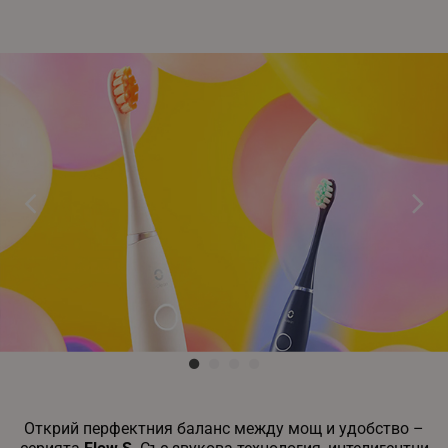
rlv_iv
.alleop.bg
rlv_e_pt
.alleop.bg
rlv_e
.alleop.bg
rlv_h_profile
.alleop.bg
rlv_h_cart
.alleop.bg
rlv_h_wish
.alleop.bg
rlv_impersonate_p
.alleop.bg
rlv_endpoint
.alleop.bg
rlv_hashes
.alleop.bg
rlv_first_session
.alleop.bg
rlv_rid
.alleop.bg
rlv_rpid
.alleop.bg
rlv_rpos
.alleop.bg
rlv_bid
.alleop.bg
rlv_odid
.alleop.bg
Открий перфектния баланс между мощ и удобство –
_twoAttr
.alleop.bg