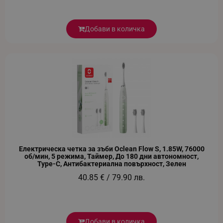
Добави в количка
_GRECAPTCHA
Google LLC
www.google.com
Електрическа четка за зъби Oclean Flow S, 1.85W, 76000
об/мин, 5 режима, Таймер, До 180 дни автономност,
Type-C, Антибактериална повърхност, Зелен
40.85 € / 79.90 лв.
LaVisitorNew
Quality Unit LLC
www.alleop.bg
Добави в количка