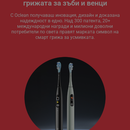
грижата за зъби и венци
С Oclean получаваш иновация, дизайн и доказана
надеждност в едно. Над 300 патента, 20+
международни награди и милиони доволни
потребители по света правят марката символ на
смарт грижа за усмивката.