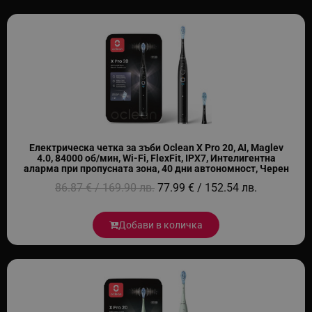
Електрическа четка за зъби Oclean X Pro 20, AI, Maglev
4.0, 84000 об/мин, Wi-Fi, FlexFit, IPX7, Интелигентна
аларма при пропусната зона, 40 дни автономност, Черен
86.87 € / 169.90 лв.
77.99 € / 152.54 лв.
Добави в количка