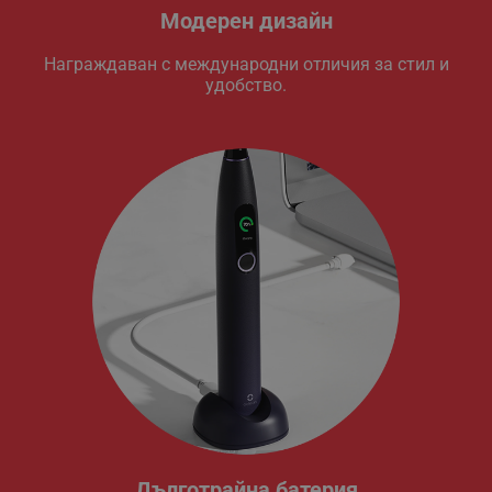
Модерен дизайн
Награждаван с международни отличия за стил и
удобство.
Дълготрайна батерия