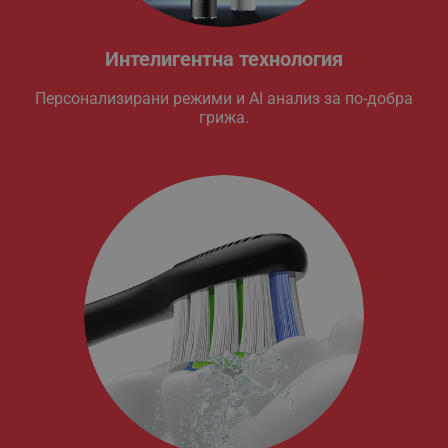
Интелигентна технология
Персонализирани режими и AI анализ за по-добра
грижа.