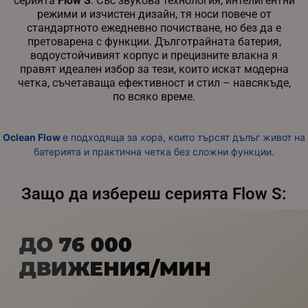
серията
Flow S
. Със звукова технология, интелигентни
режими и изчистен дизайн, тя носи повече от
__cf_bm
Cloudflare Inc.
.pazaruvaj.com
стандартното ежедневно почистване, но без да е
претоварена с функции. Дълготрайната батерия,
водоустойчивият корпус и прецизните влакна я
правят идеален избор за тези, които искат модерна
четка, съчетаваща ефективност и стил – навсякъде,
по всяко време.
LaVisitorId_YWxsZW9wLmxhZGVzay5jb20v
.alleop.bg
Oclean Flow
е подходяща за хора, които търсят дълъг живот на
LaSID
Quality Unit LLC
батерията и практична четка без сложни функции.
www.alleop.bg
Защо да избереш серията Flow S:
PHPSESSID
PHP.net
editor.alleop.bg