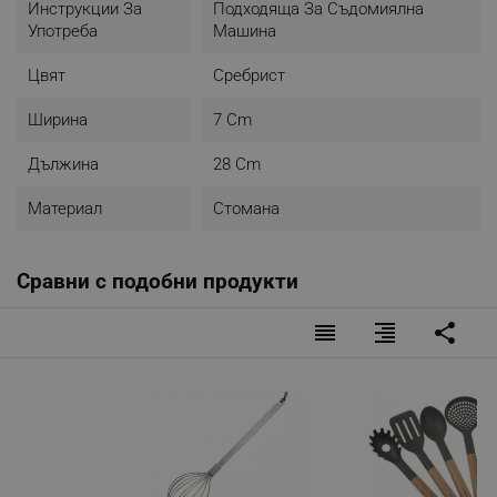
Инструкции За
Подходяща За Съдомиялна
Употреба
Машина
Цвят
Сребрист
Ширина
7 Cm
Дължина
28 Cm
Материал
Стомана
Сравни с подобни продукти
reorder
format_align_right
share