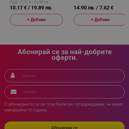
ПЦД: 12.73 € / 24.90 лв.
10.17 € / 19.89 лв.
14.90 лв. / 7.62 €
sgfUserUpdateData
.alleop.bg
+ Добави
+ Добави
Абонирай се за най-добрите
rlv_h_fbp
.alleop.bg
оферти.
rlv_
.alleop.bg
rlv_mode
.alleop.bg
rlv_p
.alleop.bg
rlv_g
.alleop.bg
rlv_s
.alleop.bg
rlv_iv
.alleop.bg
С абонирането си за този бюлетин потвърждавам, че имам
навършени 16 години.
rlv_e_pt
.alleop.bg
rlv_e
.alleop.bg
rlv_h_profile
.alleop.bg