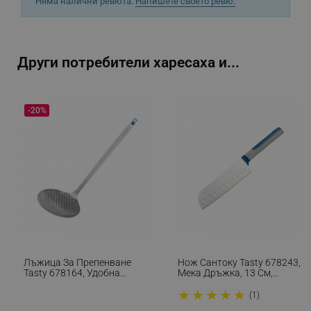
Няма налични ревюта.
Напишете своето ревю.
_sgf_npq
.alleop.bg
Други потребители харесаха и...
-20%
_sgf_clicked_banners
.alleop.bg
_sgf_rq
.alleop.bg
Лъжица За Препенване
Нож Сантоку Tasty 678243,
Tasty 678164, Удобна
Мека Дръжка, 13 См,
segmentifyExtension
.alleop.bg
Модерна Дръжка, 31см,
Неръждаема Стомана, Син
★
★
★
★
★
Неръждаема Стомана,
(1)
Сребрист