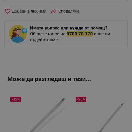
favorite_border
Споделяне
Имате въпрос или нужда от помощ?
Обадете ни се на
0700 70 170
и ще ви
съдействаме.
Може да разгледаш и тези...
-35%
-20%