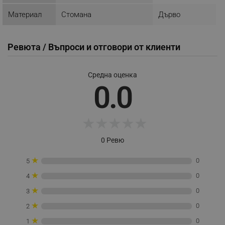
потребителско влизане и управление на
акаунта. Уебсайтът не може да се използва
Материал
Стомана
Дърво
правилно без строго необходими бисквитки.
Provider /
Име
Домейн
Ревюта / Въпроси и отговори от клиенти
click_code_ps
.alleop.bg
_nzm_nosubscribe_92166-7699
.alleop.bg
Средна оценка
0.0
_nzm_idnl_92166-7699
.alleop.bg
_nzm_noid_92166-7699
.alleop.bg
_nzm_id_92166-7699
.alleop.bg
★
★
★
★
★
_sgf_user_id
.alleop.bg
0 Ревю
★
0
5
★
0
4
_sgf_session_id
.alleop.bg
★
0
3
★
0
2
_sgf_push_permission_asked
.alleop.bg
★
0
1