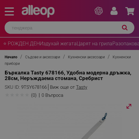
⭐ РОЖДЕН ДЕН
Издухай жегата
Царят на грила
Разопакова
Начало
Съдове и аксесоари
Кухненски аксесоари
Кухненски
прибори
Бъркалка Tasty 678166, Удобна модерна дръжка,
28см, Неръждаема стомана, Сребрист
SKU ID:
9TSY678166
Виж още от
Tasty
★
★
★
★
★
(0)
0 Въпроса