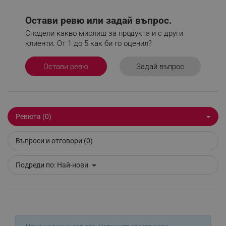
Google Privacy Policy
Остави ревю или задай въпрос.
Сподели какво мислиш за продукта и с други
_sgf_test_mode
.alleop.bg
клиенти. От 1 до 5 как би го оценил?
Задай въпрос
Остави ревю
_sgf_tracking
.alleop.bg
Ревюта (0)
Въпроси и отговори (0)
_sgf_delayed_actions,
.alleop.bg
Подреди по:
Най-нови
_sgf_delayed_campaigns
.alleop.bg