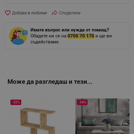
favorite_border
Споделяне
Имате въпрос или нужда от помощ?
Обадете ни се на
0700 70 170
и ще ви
съдействаме.
Може да разгледаш и тези...
-32%
-34%