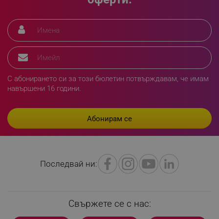
segmentifyExtension
.alleop.bg
С абонирането си за този бюлетин потвърждавам, че имам
sgfUserUpdateData
.alleop.bg
навършени 16 години.
rlv_h_fbp
.alleop.bg
Последвай ни:
rlv_
.alleop.bg
rlv_mode
.alleop.bg
rlv_p
.alleop.bg
Свържете се с нас:
rlv_g
.alleop.bg