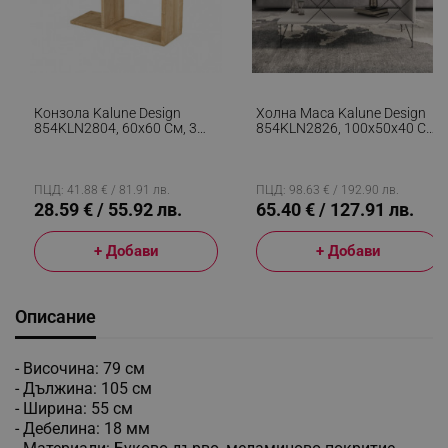
Конзола Kalune Design
Холна Маса Kalune Design
854KLN2804, 60х60 См, 3
854KLN2826, 100x50x40 См,
Нива, Меламиново
ПДЧ, Меламиново
Покритие, Кафяв
Покритие, Бял
ПЦД: 41.88 € / 81.91 лв.
ПЦД: 98.63 € / 192.90 лв.
28.59 € / 55.92 лв.
65.40 € / 127.91 лв.
+ Добави
+ Добави
Описание
- Височина: 79 см
- Дължина: 105 см
- Ширина: 55 см
- Дебелина: 18 мм