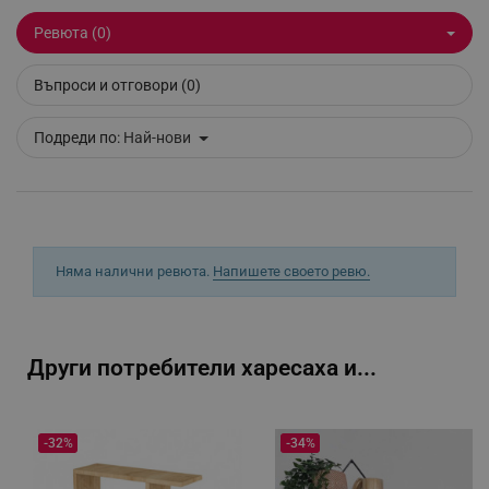
Ревюта (0)
_sgf_session_id
.alleop.bg
Въпроси и отговори (0)
_sgf_push_permission_asked
.alleop.bg
Подреди по:
Най-нови
Google Privacy Policy
_sgf_test_mode
.alleop.bg
Няма налични ревюта.
Напишете своето ревю.
_sgf_tracking
.alleop.bg
Други потребители харесаха и...
-32%
-34%
_sgf_delayed_actions,
.alleop.bg