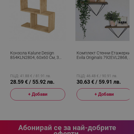
_sgf_delayed_campaigns
.alleop.bg
Конзола Kalune Design
Комплект Стенни Етажерки
_sgf_npq
.alleop.bg
854KLN2804, 60х60 См, 3
Evila Originals 792EVL2868, 2
Нива, Меламиново
Броя, Дърво От Смърч/
Покритие, Кафяв
Метал, 30х14 См, Кафяв/
Черен
ПЦД: 41.88 € / 81.91 лв.
ПЦД: 46.48 € / 90.91 лв.
28.59 € / 55.92 лв.
30.63 € / 59.91 лв.
_sgf_clicked_banners
.alleop.bg
+ Добави
+ Добави
_sgf_rq
.alleop.bg
Абонирай се за най-добрите
оферти.