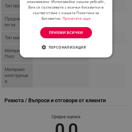
изживяване. Използвайки нашия уебсайт,
Тип продукт
Вие се съгласявате с всички бисквитки в
съответствие с нашата Политика за
Бисквитки.
Прочетете още
Предназнач
ен за
ПРИЕМИ ВСИЧКИ
Тип маса
ПЕРСОНАЛИЗАЦИЯ
Материал
Плот
СТРОГО НЕОБХОДИМО
Материал
ЕФЕКТИВНОСТ
конструкци
я
ТАРГЕТИРАНЕ
ФУНКЦИОНАЛНОСТ
Ревюта / Въпроси и отговори от клиенти
НЕКЛАСИФИЦИРАНИ
Средна оценка
0.0