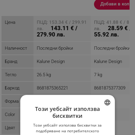
Добави в колич
Разглеждате този
продукт
Цена
ПЦД: 153.34 € / 299.91
ПЦД: 41.88 € / 81.
143.11 € /
28.59 € /
лв.
лв.
279.90 лв.
55.92 лв.
Наличност
Последни бройки
Последни бройки
Бранд
Kalune Design
Kalune Design
Тегло
26.5 kg
7 kg
Баркод
8681875365221
8681875377309
Форма
Този уебсайт използва
Color
бисквитки
BULGARIAN
Този уебсайт използва бисквитки за
Цвят
ROMANIAN
подобряване на потребителското