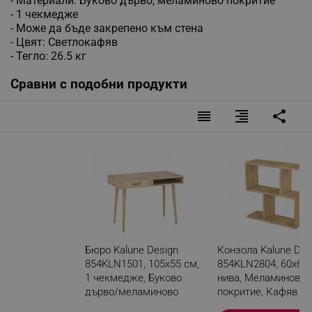
- Материали: Буково дърво, меламиново покритие
- 1 чекмедже
- Може да бъде закрепено към стена
- Цвят: Светлокафяв
- Тегло: 26.5 кг
Сравни с подобни продукти
reorder
format_align_right
share
Бюро Kalune Design
Конзола Kalune Des
854KLN1501, 105х55 см,
854KLN2804, 60х60 
1 чекмедже, Буково
нива, Меламиново
дърво/меламиново
покритие, Кафяв
покритие, Светлокафяв