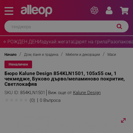
⭐ РОЖДЕН ДЕН
Издухай жегата
Царят на грила
Разопакова
Начало
Дом, баня и градина
Мебели и декорации
Маси
Неналичен
Бюро Kalune Design 854KLN1501, 105х55 см, 1
чекмедже, Буково дърво/меламиново покритие,
Светлокафяв
SKU ID:
854KLN1501
Виж още от
Kalune Design
★
★
★
★
★
(0)
0 Въпроса