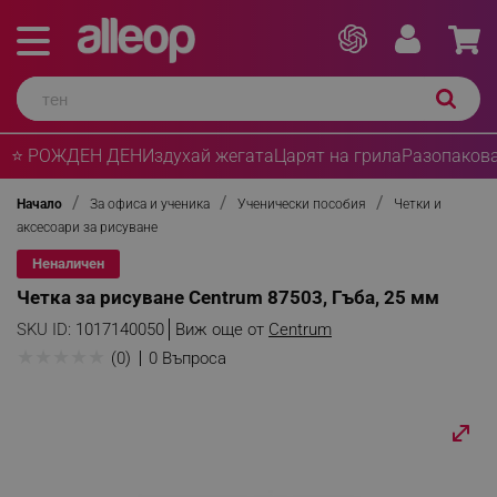
⭐ РОЖДЕН ДЕН
Издухай жегата
Царят на грила
Разопакова
Начало
За офиса и ученика
Ученически пособия
Четки и
аксесоари за рисуване
Неналичен
Четка за рисуване Centrum 87503, Гъба, 25 мм
SKU ID:
1017140050
Виж още от
Centrum
★
★
★
★
★
(0)
0 Въпроса