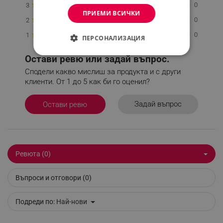
★
0
3
ПРИЕМИ ВСИЧКИ
★
0
2
★
0
1
ПЕРСОНАЛИЗАЦИЯ
СТРОГО НЕОБХОДИМО
Остави ревю или задай въпрос.
Сподели какво мислиш за продукта и с други
ЕФЕКТИВНОСТ
клиенти. От 1 до 5 как би го оценил?
ТАРГЕТИРАНЕ
Задай въпрос
Остави ревю
ФУНКЦИОНАЛНОСТ
НЕКЛАСИФИЦИРАНИ
Ревюта (0)
Въпроси и отговори (0)
Строго необходимо
Ефективност
Таргетиране
Функционалност
Подреди по:
Най-нови
Некласифицирани