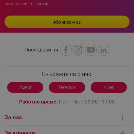
_sgf_delayed_campaigns
.alleop.bg
навършени 16 години.
_sgf_npq
.alleop.bg
Последвай ни:
_sgf_clicked_banners
.alleop.bg
Свържете се с нас:
_sgf_rq
.alleop.bg
Имейл
Телефон
Viber
Работно време:
Пон - Пет | 09:00 - 17:00
За нас
Кои сме ние
За клиенти
segmentifyExtension
.alleop.bg