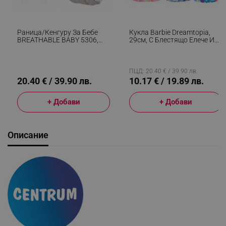
Раница/кенгуру За Бебе
Кукла Barbie Dreamtopia,
BREATHABLE BABY 5306,
29см, С Блестящо Елече И
Ергономична, Регулируеми
Цветна Пола, Многоцветен
Презрамки, Мрежеста
Вентилаци, Сив
ПЦД: 20.40 € / 39.90 лв.
20.40 € / 39.90 лв.
10.17 € / 19.89 лв.
+ Добави
+ Добави
Описание