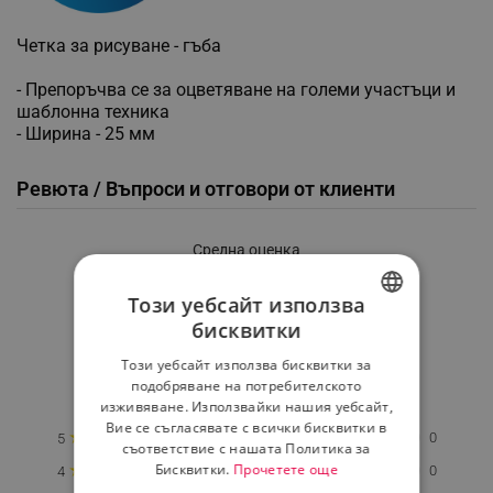
Четка за рисуване - гъба
- Препоръчва се за оцветяване на големи участъци и
шаблонна техника
- Ширина - 25 мм
Ревюта / Въпроси и отговори от клиенти
Средна оценка
0.0
Този уебсайт използва
бисквитки
BULGARIAN
★
★
★
★
★
Този уебсайт използва бисквитки за
ROMANIAN
подобряване на потребителското
0 Ревю
изживяване. Използвайки нашия уебсайт,
Вие се съгласявате с всички бисквитки в
★
0
5
съответствие с нашата Политика за
★
Бисквитки.
Прочетете още
0
4