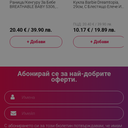
Раница/кенгуру За Бебе
Кукла Barbie Dreamtopia,
_sgf_push_permission_asked
.alleop.bg
BREATHABLE BABY 5306,
29см, С Блестящо Елече И
Ергономична, Регулируеми
Цветна Пола, Многоцветен
Презрамки, Мрежеста
Google Privacy Policy
Вентилаци, Сив
ПЦД: 20.40 € / 39.90 лв.
20.40 € / 39.90 лв.
10.17 € / 19.89 лв.
_sgf_test_mode
.alleop.bg
+ Добави
+ Добави
_sgf_tracking
.alleop.bg
Абонирай се за най-добрите
оферти.
_sgf_delayed_actions,
.alleop.bg
С абонирането си за този бюлетин потвърждавам, че имам