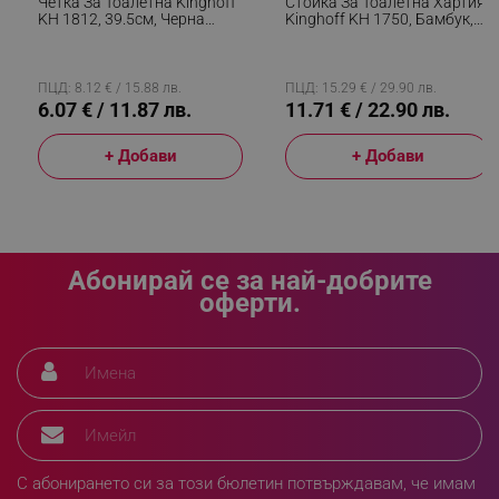
Четка За Тоалетна Kinghoff
Стойка За Тоалетна Хартия
KH 1812, 39.5см, Черна
Kinghoff KH 1750, Бамбук,
Стомана
19х71см, За 5 Ролки, Бял
_sgf_rq
.alleop.bg
ПЦД: 8.12 € / 15.88 лв.
ПЦД: 15.29 € / 29.90 лв.
6.07 € / 11.87 лв.
11.71 € / 22.90 лв.
+ Добави
+ Добави
segmentifyExtension
.alleop.bg
Абонирай се за най-добрите
оферти.
sgfUserUpdateData
.alleop.bg
С абонирането си за този бюлетин потвърждавам, че имам
rlv_h_fbp
.alleop.bg