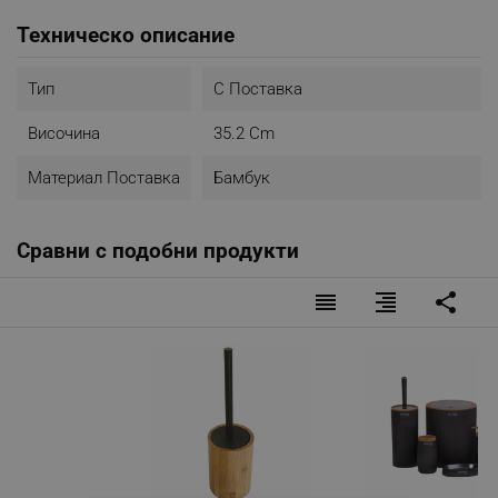
Техническо описание
Тип
С Поставка
Височина
35.2 Cm
Материал Поставка
Бамбук
Сравни с подобни продукти
reorder
format_align_right
share