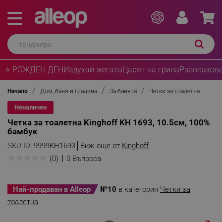
⭐ РОЖДЕН ДЕН
Издухай жегата
Царят на грила
Разопакова
Начало
Дом, баня и градина
За банята
Четки за тоалетна
Неналичен
Четка за тоалетна Kinghoff KH 1693, 10.5см, 100%
бамбук
SKU ID:
9999KH1693
Виж още от
Kinghoff
★
★
★
★
★
(0)
0 Въпроса
Най-продаван в Alleop
№10
в категория
Четки за
тоалетна