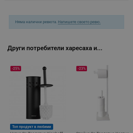
Няма налични ревюта.
Напишете своето ревю.
_sgf_delayed_actions,
.alleop.bg
Други потребители харесаха и...
_sgf_delayed_campaigns
.alleop.bg
-25%
-23%
_sgf_npq
.alleop.bg
_sgf_clicked_banners
.alleop.bg
Топ продукт в любими