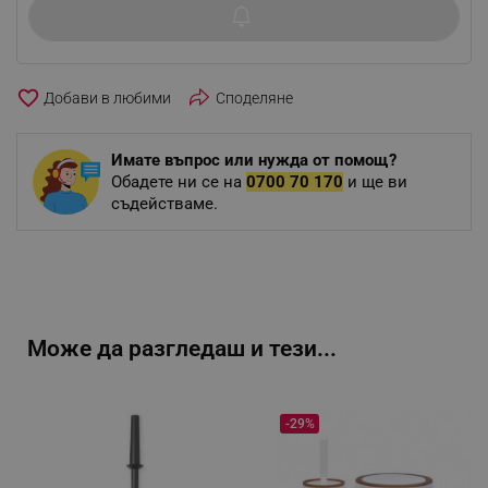
favorite_border
Споделяне
Имате въпрос или нужда от помощ?
Обадете ни се на
0700 70 170
и ще ви
съдействаме.
Може да разгледаш и тези...
-29%