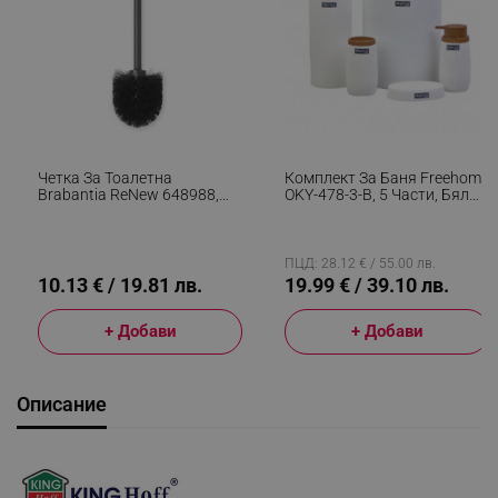
Четка За Тоалетна
Комплект За Баня Freehome
Brabantia ReNew 648988,
OKY-478-3-B, 5 Части, Бял
37.2 См, Ергономична
Райе/Дървен
Дръжка, Черен
ПЦД: 28.12 € / 55.00 лв.
10.13 € / 19.81 лв.
19.99 € / 39.10 лв.
+ Добави
+ Добави
Описание