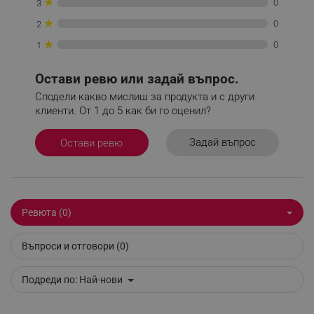
★
0
3
_nzm_noid_92166-7699
.alleop.bg
★
0
2
_nzm_id_92166-7699
.alleop.bg
★
0
1
_sgf_user_id
.alleop.bg
Остави ревю или задай въпрос.
Сподели какво мислиш за продукта и с други
клиенти. От 1 до 5 как би го оценил?
_sgf_session_id
.alleop.bg
Задай въпрос
Остави ревю
_sgf_push_permission_asked
.alleop.bg
Google Privacy Policy
Ревюта (0)
_sgf_test_mode
.alleop.bg
Въпроси и отговори (0)
Подреди по:
Най-нови
_sgf_tracking
.alleop.bg