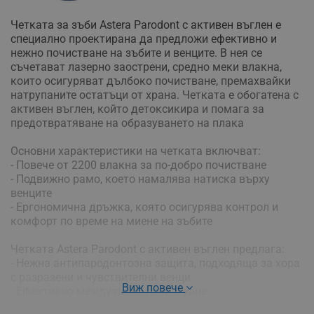
Четката за зъби Astera Parodont с активен въглен е
специално проектирана да предложи ефективно и
нежно почистване на зъбите и венците. В нея се
съчетават лазерно заострени, средно меки влакна,
които осигуряват дълбоко почистване, премахвайки
натрупаните остатъци от храна. Четката е обогатена с
активен въглен, който детоксикира и помага за
предотвратяване на образуването на плака
Основни характеристики на четката включват:
- Повече от 2200 влакна за по-добро почистване
- Подвижно рамо, което намалява натиска върху
венците
- Ергономична дръжка, която осигурява контрол и
комфорт по време на миене на зъбите
Четката Astera Parodont с активен въглен предлага:
- Нежна антипародонтозна защита, подходяща за хора
с разразени и чувствителни венци
Виж повече
- Ефективно междузъбно почистване
- Почистване на труднодостъпните места на плаката