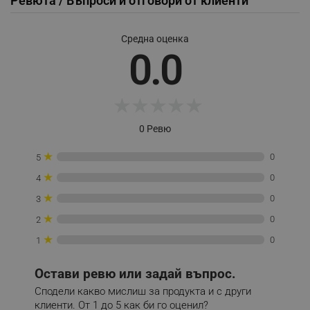
Ревюта / Въпроси и отговори от клиенти
Средна оценка
0.0
_sgf_session_id
.alleop.bg
★
★
★
★
★
_sgf_push_permission_asked
.alleop.bg
0 Ревю
Google Privacy Policy
★
0
5
★
_sgf_test_mode
.alleop.bg
0
4
★
0
3
★
0
2
★
0
1
_sgf_tracking
.alleop.bg
Остави ревю или задай въпрос.
Сподели какво мислиш за продукта и с други
клиенти. От 1 до 5 как би го оценил?