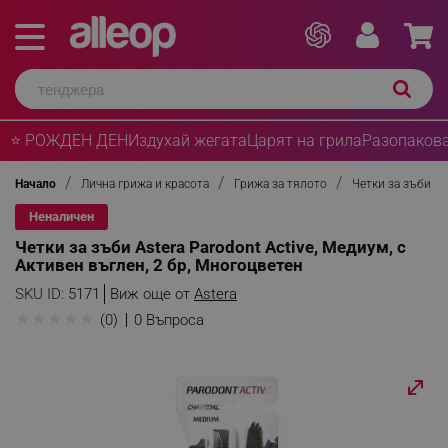
⭐ РОЖДЕН ДЕН
Издухай жегата
Царят на грила
Разопакова
Начало
Лична грижа и красота
Грижа за тялото
Четки за зъби
Неналичен
Четки за зъби Astera Parodont Active, Медиум, с
Активен въглен, 2 бр, Многоцветен
SKU ID:
5171
Виж още от
Astera
★
★
★
★
★
(0)
0 Въпроса