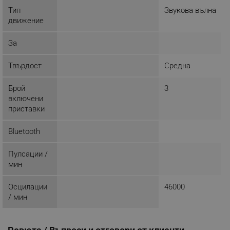
Тип
Звукова вълна
движение
Строго необходимо
Ефективност
За
Таргетиране
Функционалност
Некласифицирани
Твърдост
Средна
Строго необходимите бисквитки позволяват
основната функционалност на уебсайта, като
Брой
3
потребителско влизане и управление на
включени
акаунта. Уебсайтът не може да се използва
приставки
правилно без строго необходими бисквитки.
Provider /
Име
Bluetooth
Домейн
click_code_ps
.alleop.bg
Пулсации /
_nzm_nosubscribe_92166-7699
.alleop.bg
мин
_nzm_idnl_92166-7699
.alleop.bg
Осцилации
46000
_nzm_noid_92166-7699
.alleop.bg
/ мин
_nzm_id_92166-7699
.alleop.bg
_sgf_user_id
.alleop.bg