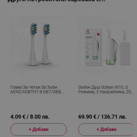
segmentifyExtension
.alleop.bg
sgfUserUpdateData
.alleop.bg
Глави За Четки За Зъби
Зъбен Душ Oclean W10, 5
AENO ADBTH7-8 DB7/DB8, 2
Режима, 2 Накрайника, 200
Бр, Индикатор За Смяна,
Мл, 1400 Импулса В
Бял
Минута, IPX7, USB-C, Зелен
rlv_h_fbp
.alleop.bg
4.09 € / 8.00 лв.
69.90 € / 136.71 лв.
rlv_
.alleop.bg
rlv_mode
.alleop.bg
+ Добави
+ Добави