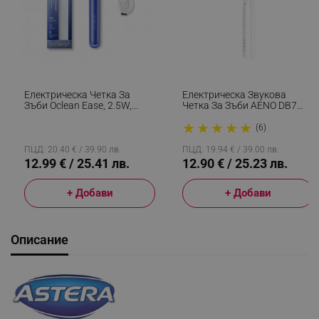
Електрическа Четка За
Електрическа Звукова
Зъби Oclean Ease, 2.5W,
Четка За Зъби AENO DB7
66000 Об/мин, 2 Режима,
ADB0007, 30000 Rpm, IPX 7,
★
★
★
★
★
Таймер, Автономия 120
3 Програми, 1 Накрайник,
(6)
Дена, 45 DB, Type-C, Син
До 100 Дни С Едно
Зареждане, Бял
ПЦД: 20.40 € / 39.90 лв.
ПЦД: 19.94 € / 39.00 лв.
12.99 € / 25.41 лв.
12.90 € / 25.23 лв.
+ Добави
+ Добави
Описание