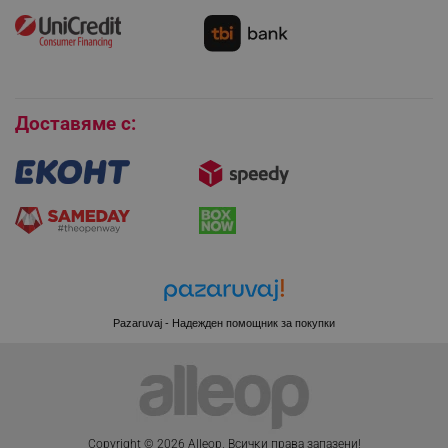
editor.alleop.bg
Как да се абонирам за имейл бюлетина?
Условия за връщане
Покупки на изплащане
Бисквитки
Доставяме с:
Pazaruvaj - Надежден помощник за покупки
CookieScriptConsent
CookieScript
.alleop.bg
Copyright © 2026 Alleop. Bcичĸи пpaвa зaпaзeни!