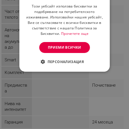
Този уебсайт използва бисквитки за
ROMANIAN
Част от
Зъби
подобряване на потребителското
тялото
изживяване. Използвайки нашия уебсайт,
Вие се съгласявате с всички бисквитки в
съответствие с нашата Политика за
Автономия
2160 h
Бисквитки.
Прочетете още
на
акумулатор
а до
ПРИЕМИ ВСИЧКИ
Smart
Да
ПЕРСОНАЛИЗАЦИЯ
Комплект
СТРОГО НЕОБХОДИМО
ЕФЕКТИВНОСТ
Предимств
Почистване
а
ТАРГЕТИРАНЕ
Нива на
ФУНКЦИОНАЛНОСТ
интензитет
НЕКЛАСИФИЦИРАНИ
Гаранция
24 месеца