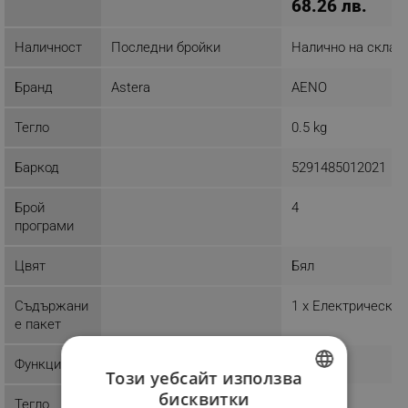
68.26 лв.
Наличност
Последни бройки
Налично на склад
Бранд
Astera
AENO
Тегло
0.5 kg
Баркод
5291485012021
Брой
4
програми
Цвят
Бял
Съдържани
1 x Електрическа 
е пакет
Функции
Този уебсайт използва
бисквитки
Тегло
BULGARIAN