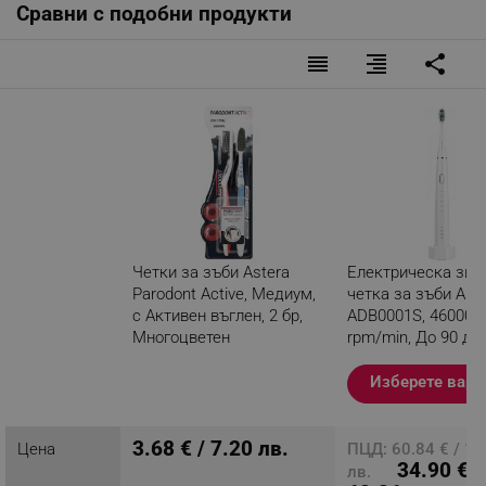
- Нежен масаж на венците
Сравни с подобни продукти
- Защита на емайла, без да го наранява
- Стимулиране на кръвообращението на венеца
reorder
format_align_right
share
Характеристики:
- Вид: Медиум
Опаковка:
- 2 броя четки за зъби
Производител:
- "Арома" АД, България
Четки за зъби Astera
Електрическа зву
Parodont Active, Медиум,
четка за зъби AE
с Активен въглен, 2 бр,
ADB0001S, 46000
Многоцветен
rpm/min, До 90 дн
едно зареждане, 
Разглеждате този
Избелва, Бял
Изберете вари
продукт
3.68 € / 7.20 лв.
Цена
ПЦД: 60.84 € / 11
34.90 € /
лв.