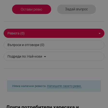
Задай въпрос
Остави ревю
_sgf_delayed_actions,
.alleop.bg
Ревюта (0)
_sgf_delayed_campaigns
.alleop.bg
Въпроси и отговори (0)
Подреди по:
Най-нови
_sgf_npq
.alleop.bg
_sgf_clicked_banners
.alleop.bg
Няма налични ревюта.
Напишете своето ревю.
_sgf_rq
.alleop.bg
Други потребители харесаха и...