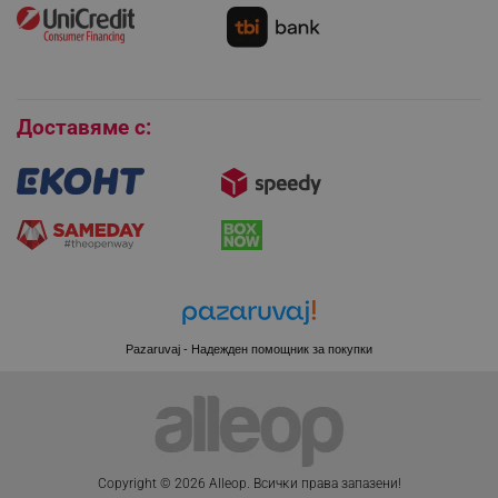
Как да се абонирам за имейл бюлетина?
Условия за връщане
Покупки на изплащане
Бисквитки
_sgf_session_id
.alleop.bg
Доставяме с:
_sgf_push_permission_asked
.alleop.bg
Google Privacy Policy
_sgf_test_mode
.alleop.bg
Pazaruvaj - Надежден помощник за покупки
_sgf_tracking
.alleop.bg
Copyright © 2026 Alleop. Bcичĸи пpaвa зaпaзeни!