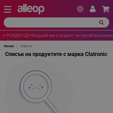
⭐ РОЖДЕН ДЕН
Издухай жегата
Царят на грила
Разопакова
Начало
Clatronic
Списък на продуктите с марка Clatronic