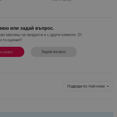
r events which is cancelled
ent to Segmentify servers
 visitor installed
евю или задай въпрос.
 visitor’s data including
во мислиш за продукта и с други клиенти. От
rship status and
и го оценил?
Задай въпрос
ви ревю
Подреди по:
Най-нови