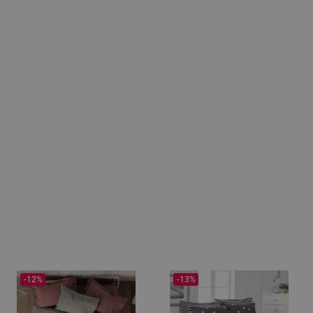
-12%
-13%