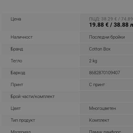
Разглеждате този пр
_nzm_noid_92166-7699
_nzm_id_92166-7699
Цена
ПЦД: 38.29 € / 74.89
19.88 € / 38.88 
_sgf_user_id
Наличност
Последни бройки
_sgf_session_id
_sgf_push_permission_as
Бранд
Cotton Box
_sgf_test_mode
Тегло
2 kg
_sgf_tracking
Баркод
8682870109407
Принт
С принт
_sgf_delayed_actions,
Брой части/комплект
_sgf_delayed_campaigns
Цвят
Многоцветен
_sgf_npq
Тип продукт
Комплект
_sgf_clicked_banners
Материал
Памук ранфорс