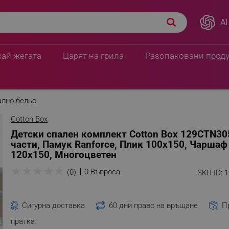
AI
хай жегата
Царят на грила
Разопаковани прод
ално бельо
Cotton Box
Детски спален комплект Cotton Box 129CTN30
части, Памук Ranforce, Плик 100х150, Чаршаф
120х150, Многоцветен
★
★
★
★
★
0 Въпроса
(0)
SKU ID:
1
Сигурна доставка
60 дни право на връщане
П
пратка