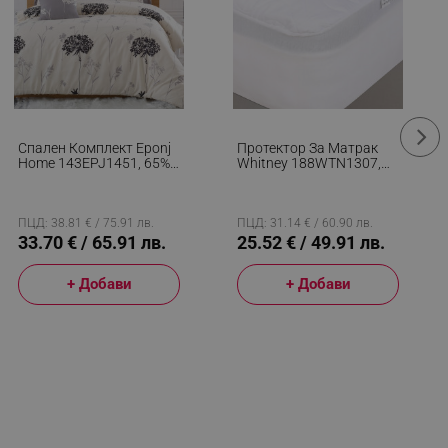
Спален Комплект Eponj
Протектор За Матрак
Home 143EPJ1451, 65%
Whitney 188WTN1307,
Памук, 35% Полиестер, 4
160x200 См, Памук/
Части, Завивка 200х220
Полиестер, Бял
См, Чаршаф 220х240
См, Калъфка 50х70 См,
ПЦД: 38.81 € / 75.91 лв.
ПЦД: 31.14 € / 60.90 лв.
Бежов/сив
33.70 € / 65.91 лв.
25.52 € / 49.91 лв.
+ Добави
+ Добави