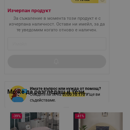
Изчерпан продукт
За съжаление в момента този продукт е с
изчерпана наличност. Остави ни имейл, за да
те уведомим когато отново е наличен.
Имате въпрос или нужда от помощ?
Може да разгледаш и тези...
Обадете ни се на
0700 70 170
и ще ви
съдействаме.
-39%
-41%