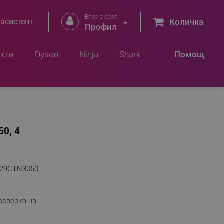
Влез в своя


 асистент
Количка
Профил
укти
Dyson
Ninja
Shark
Помощ
50, 4
29CTN3050
роверка на