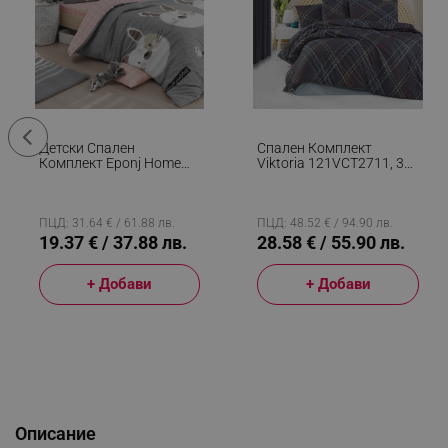
Детски Спален
Спален Комплект
Комплект Eponj Home
Viktoria 121VCT2711, 3
143EPJ1795, 3 Части,
Части, Плик 160x220,
Плик 160x220, Чаршаф
Чаршаф 160x240,
160x240, Калъфка
Калъфка 50х70, Памук
50х70, Памук/
Ranforce, Тъмносин
ПЦД: 31.64 € / 61.88 лв.
ПЦД: 48.52 € / 94.90 лв.
Полиестер, Сив/розов
19.37 € / 37.88 лв.
28.58 € / 55.90 лв.
+ Добави
+ Добави
Описание