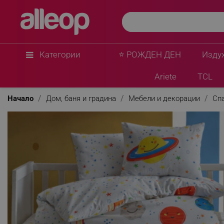
Категории
⭐ РОЖДЕН ДЕН
Изду
Ariete
TCL
Начало
Дом, баня и градина
Мебели и декорации
Сп