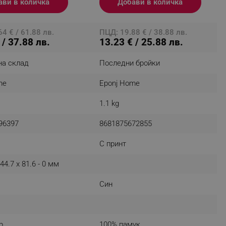
ави в количка
Добави в количка
4 € / 61.88 лв.
ПЦД: 19.88 € / 38.88 лв.
 / 37.88 лв.
13.23 € / 25.88 лв.
fying visitors. The lifetime
на склад
Последни бройки
ifying visitor sessions
itor is asked for web push
me
Eponj Home
tor is a test user and can
1.1 kg
tor disabled tracking,
96397
8681875672855
y related cookies and local
С принт
aign specific data for
44.7 x 81.6 - 0 мм
aign specific data for
Син
r events stored to be sent
ferent banners clicked by the
р
100% памук