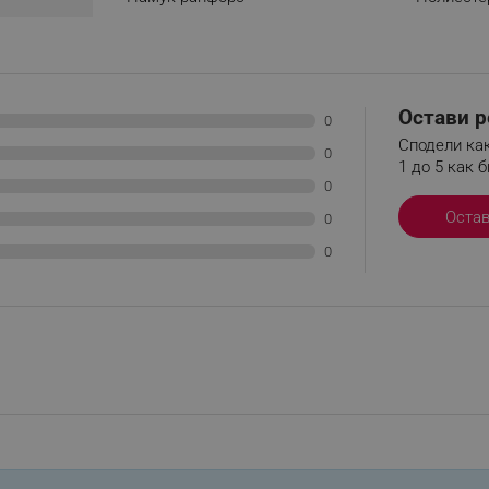
.alleop.bg
Сесия
This is a list of customer behaviou
due to an error and stored to be s
in next page
.alleop.bg
6 месеца
This is a flag to set whether current
Segmentify Chrome Extension
Остави р
0
.alleop.bg
6 месеца
This is JSON object to store current
Сподели как
name, username, segments, membe
0
1 до 5 как б
membership date
0
.alleop.bg
1 месец
Releva
Оста
0
.alleop.bg
1 месец
Releva
0
.alleop.bg
1 месец
Releva
.alleop.bg
1 месец
Releva
.alleop.bg
1 месец
Releva
.alleop.bg
1 месец
Releva
.alleop.bg
1 месец
Releva
.alleop.bg
1 месец
Releva
.alleop.bg
1 месец
Releva
.alleop.bg
1 месец
Releva