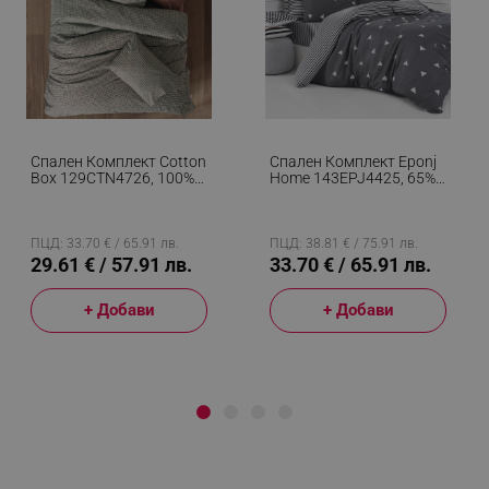
Спален Комплект Cotton
Спален Комплект Eponj
Box 129CTN4726, 100%
Home 143EPJ4425, 65%
Памук, 3 Части, Завивка
Памук, 35% Полиестер, 4
160х220 См, Чаршаф
Части, Завивка 200х220
100х200+30 См,
См, Чаршаф 220х240
Калъфка 50х70 См, Сив/
См, Калъфка 50х70 См,
ПЦД: 33.70 € / 65.91 лв.
ПЦД: 38.81 € / 75.91 лв.
Червен
Сив
29.61 € / 57.91 лв.
33.70 € / 65.91 лв.
+ Добави
+ Добави