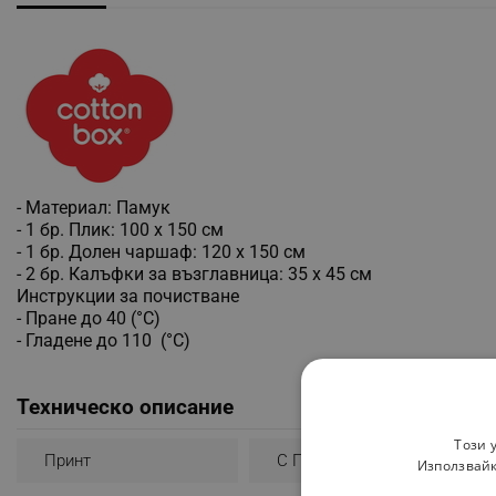
- Материал: Памук
- 1 бр. Плик: 100 х 150 см
- 1 бр. Долен чаршаф: 120 х 150 см
- 2 бр. Калъфки за възглавница: 35 х 45 см
Инструкции за почистване
- Пране до 40 (°C)
- Гладене до 110 (°C)
Техническо описание
Този 
Принт
С Принт
Използвайк