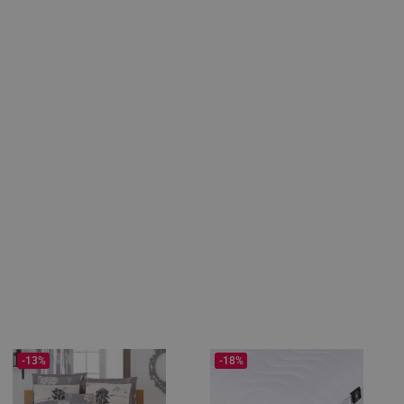
-13%
-18%