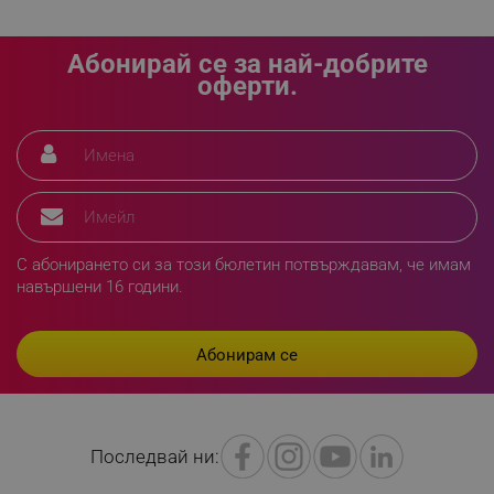
_sgf_delayed_actions,
.alleop.bg
Абонирай се за най-добрите
оферти.
_sgf_delayed_campaigns
.alleop.bg
_sgf_npq
.alleop.bg
С абонирането си за този бюлетин потвърждавам, че имам
навършени 16 години.
_sgf_clicked_banners
.alleop.bg
Последвай ни:
_sgf_rq
.alleop.bg