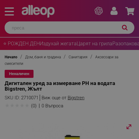
⭐ РОЖДЕН ДЕН
Издухай жегата
Царят на грила
Разопакова
Начало
Дом, баня и градина
Санитария
Аксесоари за
смесители
Неналичен
Дигитален уред за измерване PH на водата
Bigstren, Жълт
SKU ID:
2710071
Виж още от
Bigstren
★
★
★
★
★
(0)
0 Въпроса