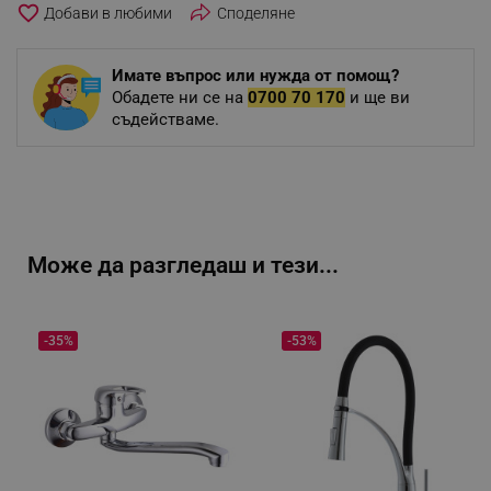
favorite_border
Споделяне
Имате въпрос или нужда от помощ?
Обадете ни се на
0700 70 170
и ще ви
съдействаме.
Може да разгледаш и тези...
-35%
-53%