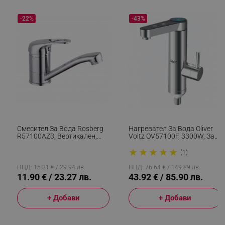
-22%
-43%
_sgf_session_id
.alleop.bg
_sgf_push_permission_asked
.alleop.bg
Google Privacy Policy
_sgf_test_mode
.alleop.bg
Смесител За Вода Rosberg
Нагревател За Вода Oliver
R57100AZ3, Вертикален,
Voltz OV57100F, 3300W, За
Хром
Плот, Сензорно
★
★
★
★
★
Управление, Дигитален
(1)
Дисплей, Инокс
ПЦД: 15.31 € / 29.94 лв.
ПЦД: 76.64 € / 149.89 лв.
_sgf_tracking
.alleop.bg
11.90 € / 23.27 лв.
43.92 € / 85.90 лв.
+ Добави
+ Добави