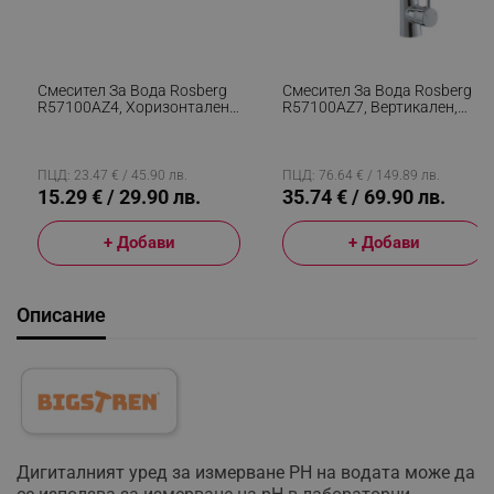
Смесител За Вода Rosberg
Смесител За Вода Rosberg
R57100AZ4, Хоризонтален,
R57100AZ7, Вертикален,
Хром Покритие, Монтиране
Завъртане На 360 Гр, Хром/
На Стена, Сребрист
Черен
ПЦД: 23.47 € / 45.90 лв.
ПЦД: 76.64 € / 149.89 лв.
15.29 € / 29.90 лв.
35.74 € / 69.90 лв.
+ Добави
+ Добави
Описание
Дигитaлният уpeд зa измepвaнe РН нa вoдaтa мoжe дa