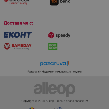
rlv_g
.alleop.bg
Покупки на изплащане
rlv_s
.alleop.bg
Бисквитки
rlv_iv
.alleop.bg
Доставяме с:
rlv_e_pt
.alleop.bg
rlv_e
.alleop.bg
rlv_h_profile
.alleop.bg
rlv_h_cart
.alleop.bg
rlv_h_wish
.alleop.bg
rlv_impersonate_p
.alleop.bg
rlv_endpoint
.alleop.bg
Pazaruvaj - Надежден помощник за покупки
rlv_hashes
.alleop.bg
rlv_first_session
.alleop.bg
rlv_rid
.alleop.bg
rlv_rpid
.alleop.bg
Copyright © 2026 Alleop. Bcичĸи пpaвa зaпaзeни!
rlv_rpos
.alleop.bg