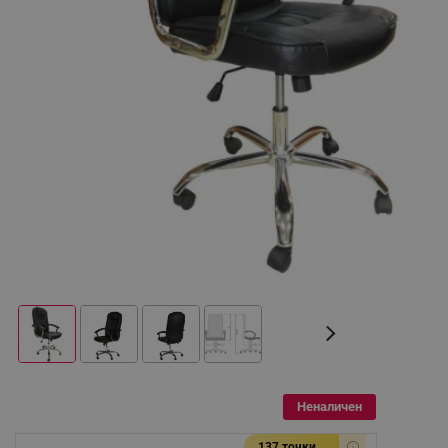
Неналичен
137 точки