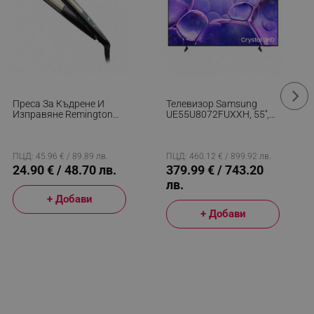
Преса За Къдрене И
Телевизор Samsung
Изправяне Remington
UE55U8072FUXXH, 55'',
S6500 Sleek And Curl,
138 См, 3840x2160 UHD
Керамика, Загряване:
4K, Клас G, Smart TV,
15 Секунди, 150-230C,
HDR, Bluetooth, Wi-Fi,
Златист/черен
Tizen, Черен
ПЦД: 45.96 € / 89.89 лв.
ПЦД: 460.12 € / 899.92 лв.
24.90 € / 48.70 лв.
379.99 € / 743.20
лв.
+ Добави
+ Добави