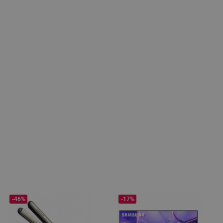
-46%
-17%