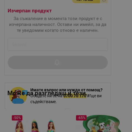
Изчерпан продукт
За съжаление в момента този продукт е с
изчерпана наличност. Остави ни имейл, за да
те уведомим когато отново е наличен.
Имате въпрос или нужда от помощ?
Може да разгледаш и тези...
Обадете ни се на
0700 70 170
и ще ви
съдействаме.
-50%
-65%