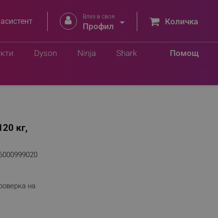
Влез в своя


 асистент
Количка
Профил
укти
Dyson
Ninja
Shark
Помощ
120 кг,
6000999020
роверка на