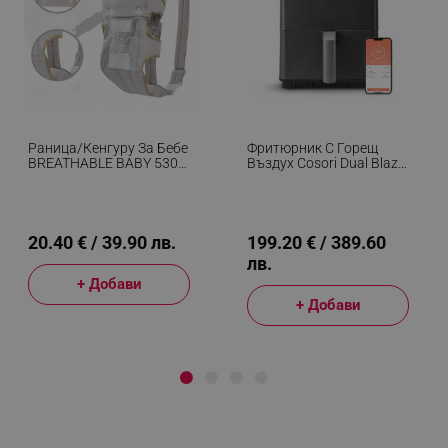
Раница/кенгуру За Бебе
Фритюрник С Горещ
BREATHABLE BABY 5306,
Въздух Cosori Dual Blaze
Ергономична,
CAF-P681S, 1700 W, 6.4
Регулируеми
Л, 12 Програми, 360
Презрамки, Мрежеста
ThermoIQ, Двойни
Вентилаци, Сив
Нагреватели, Черен
20.40 € / 39.90 лв.
199.20 € / 389.60
лв.
+ Добави
+ Добави