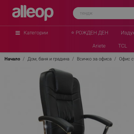
Категории
⭐ РОЖДЕН ДЕН
Изду
Ariete
TCL
Начало
Дом, баня и градина
Всичко за офиса
Офис с