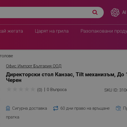
AI
хай жегата
Царят на грила
Разопаковани прод
толове
Офис Импорт България ООД
Директорски стол Канзас, Tilt механизъм, До 
Черен
★
★
★
★
★
0 Въпроса
(0)
SKU ID:
310
Сигурна доставка
60 дни право на връщане
П
пратка