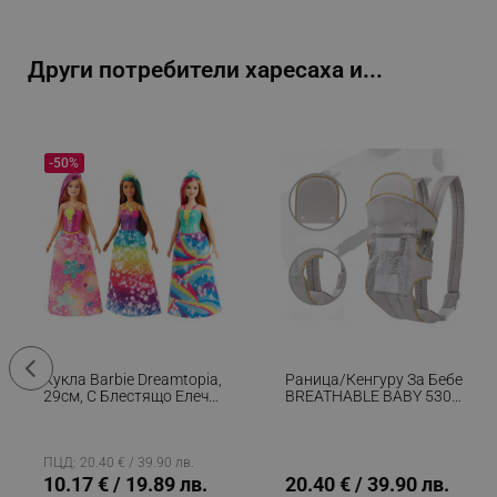
_sgf_rq
Други потребители харесаха и...
segmentifyExtension
sgfUserUpdateData
-50%
rlv_h_fbp
rlv_
rlv_mode
rlv_p
rlv_g
rlv_s
Кукла Barbie Dreamtopia,
Раница/кенгуру За Бебе
rlv_iv
29см, С Блестящо Елече
BREATHABLE BABY 5306,
И Цветна Пола,
Ергономична,
rlv_e_pt
Многоцветен
Регулируеми
Презрамки, Мрежеста
rlv_e
Вентилаци, Сив
ПЦД: 20.40 € / 39.90 лв.
10.17 € / 19.89 лв.
20.40 € / 39.90 лв.
rlv_h_profile