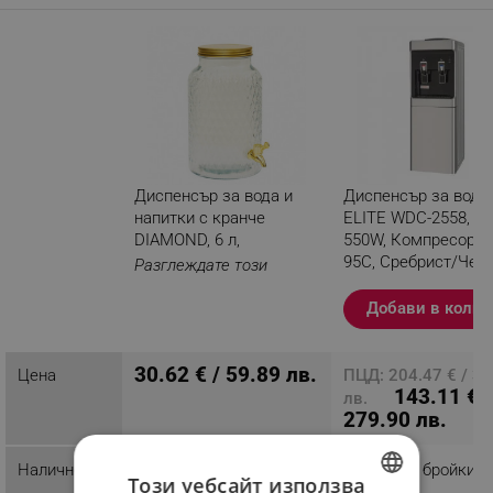
Диспенсър за вода и
Диспенсър за вода
напитки с кранче
ELITE WDC-2558, 50
DIAMOND, 6 л,
550W, Компресорен,
95C, Сребрист/Чер
Разглеждате този
продукт
Добави в колич
30.62 € / 59.89 лв.
Цена
ПЦД: 204.47 € / 3
143.11 € /
лв.
279.90 лв.
Наличност
Последни бройки
Последни бройки
Този уебсайт използва