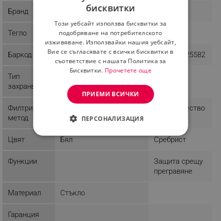
бисквитки
Бранд
DistaHome
Elite
BULGARIAN
Този уебсайт използва бисквитки за
ROMANIAN
подобряване на потребителското
Тегло
3 kg
14 kg
изживяване. Използвайки нашия уебсайт,
Вие се съгласявате с всички бисквитки в
Баркод
9003898725582
съответствие с нашата Политика за
Бисквитки.
Прочетете още
Тип
захранване
ПРИЕМИ ВСИЧКИ
Филтриращ
Електричество
метод
ПЕРСОНАЛИЗАЦИЯ
СТРОГО НЕОБХОДИМО
Цвят
Бял
Сребрист
ЕФЕКТИВНОСТ
Функции
Защита срещу
прегравяне
ТАРГЕТИРАНЕ
Материал
Стъкло
ФУНКЦИОНАЛНОСТ
Гаранция
НЕКЛАСИФИЦИРАНИ