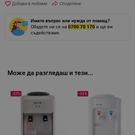
favorite_border
Споделяне
Имате въпрос или нужда от помощ?
Обадете ни се на
0700 70 170
и ще ви
съдействаме.
Може да разгледаш и тези...
-27%
-22%