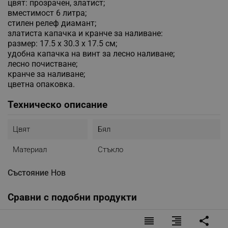
цвят: прозрачен, златист;
вместимост 6 литра;
стилен релеф диамант;
златиста капачка и кранче за наливане:
размер: 17.5 x 30.3 x 17.5 см;
удобна капачка на винт за лесно наливане;
лесно почистване;
кранче за наливане;
цветна опаковка.
Техническо описание
Цвят
Бял
Материал
Стъкло
Състояние
Нов
Сравни с подобни продукти
reorder
format_align_right
share