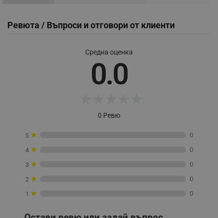
Ревюта / Въпроси и отговори от клиенти
Строго необходимо
Ефективност
Средна оценка
Таргетиране
Функционалност
0.0
Некласифицирани
Строго необходимите бисквитки позволяват
основната функционалност на уебсайта, като
★
★
★
★
★
потребителско влизане и управление на
акаунта. Уебсайтът не може да се използва
0 Ревю
правилно без строго необходими бисквитки.
Provider /
★
Име
0
5
Домейн
★
0
4
click_code_ps
.alleop.bg
★
0
3
_nzm_nosubscribe_92166-7699
.alleop.bg
★
0
2
_nzm_idnl_92166-7699
.alleop.bg
★
0
1
_nzm_noid_92166-7699
.alleop.bg
_nzm_id_92166-7699
.alleop.bg
Остави ревю или задай въпрос.