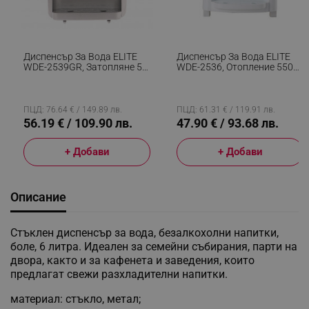
Диспенсър За Вода ELITE
Диспенсър За Вода ELITE
WDE-2539GR, Затопляне 5
WDE-2536, Отопление 550
Л/ч, Охлаждане 0.75 Л/ч,
W, Охлаждане 80W,
Бял
Електронен, 10-95C, Бял
ПЦД: 76.64 € / 149.89 лв.
ПЦД: 61.31 € / 119.91 лв.
56.19 € / 109.90 лв.
47.90 € / 93.68 лв.
+ Добави
+ Добави
Описание
Стъклен диспенсър за вода, безалкохолни напитки,
боле, 6 литра. Идеален за семейни събирания, парти на
двора, както и за кафенета и заведения, които
предлагат свежи разхладителни напитки.
материал: стъкло, метал;