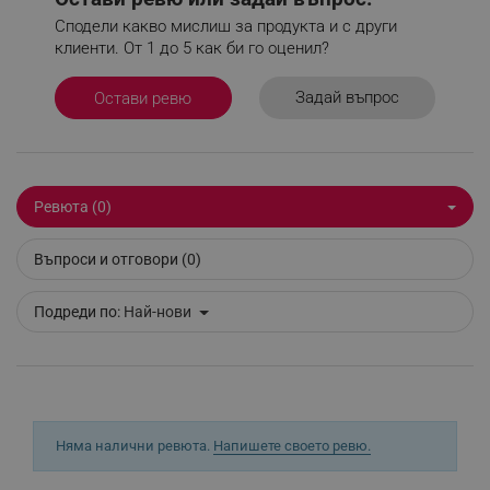
_sgf_user_id
.alleop.bg
Сподели какво мислиш за продукта и с други
клиенти. От 1 до 5 как би го оценил?
Задай въпрос
Остави ревю
_sgf_session_id
.alleop.bg
_sgf_push_permission_asked
.alleop.bg
Ревюта (0)
Google Privacy Policy
Въпроси и отговори (0)
_sgf_test_mode
.alleop.bg
Подреди по:
Най-нови
_sgf_tracking
.alleop.bg
Няма налични ревюта.
Напишете своето ревю.