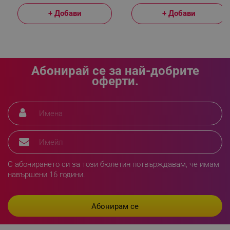
_sgf_rq
.alleop.bg
+ Добави
+ Добави
Абонирай се за най-добрите
оферти.
segmentifyExtension
.alleop.bg
sgfUserUpdateData
.alleop.bg
С абонирането си за този бюлетин потвърждавам, че имам
навършени 16 години.
rlv_h_fbp
.alleop.bg
rlv_
.alleop.bg
rlv_mode
.alleop.bg