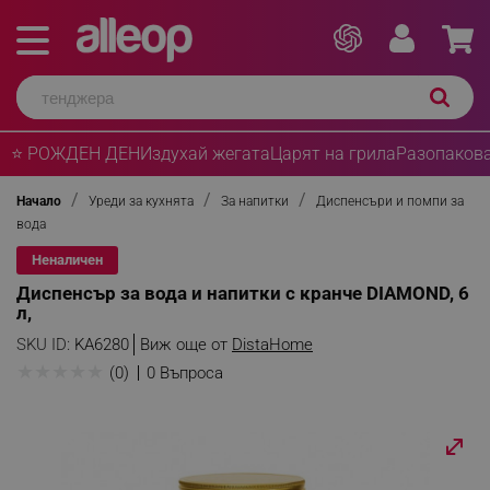
⭐ РОЖДЕН ДЕН
Издухай жегата
Царят на грила
Разопакова
Начало
Уреди за кухнята
За напитки
Диспенсъри и помпи за
вода
Неналичен
Диспенсър за вода и напитки с кранче DIAMOND, 6
л,
SKU ID:
KA6280
Виж още от
DistaHome
★
★
★
★
★
(0)
0 Въпроса