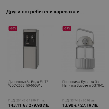
Други потребители харесаха и...
_sgf_delayed_actions,
.alleop.bg
-30%
-59%
_sgf_delayed_campaigns
.alleop.bg
_sgf_npq
.alleop.bg
Диспенсър За Вода ELITE
Преносима Бутилка За
WDC-2558, 50-550W,
Напитки Buydeem DG78-OW,
Компресорен, 5-95C,
Изскачаща Сламка,
_sgf_clicked_banners
.alleop.bg
Сребрист/Черен
Дръжка, Термоустойчиво
Стъкло До 150°C, Тройно
Уплътнение, Бял
ПЦД: 204.47 € / 399.91 лв.
ПЦД: 33.74 € / 65.99 лв.
143.11 € / 279.90 лв.
13.90 € / 27.19 лв.