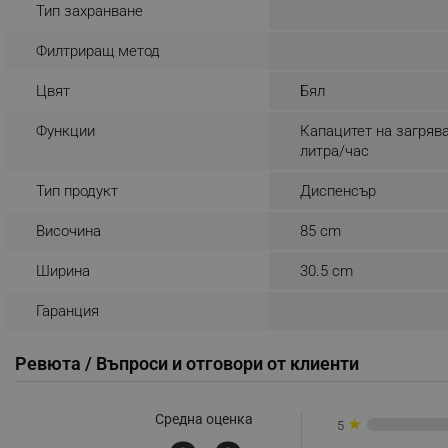
Тип захранване
_sgf_rq
Филтриращ метод
segmentifyExtension
Цвят
Бял
sgfUserUpdateData
Функции
Капацитет на загрява
литра/час
rlv_h_fbp
Тип продукт
Диспенсър
rlv_
Височина
85 cm
rlv_mode
rlv_p
Ширина
30.5 cm
rlv_g
Гаранция
rlv_s
rlv_iv
Ревюта / Въпроси и отговори от клиенти
rlv_e_pt
rlv_e
Средна оценка
★
5
rlv_h_profile