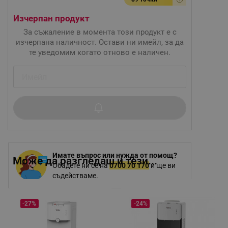
Изчерпан продукт
За съжаление в момента този продукт е с
изчерпана наличност. Остави ни имейл, за да
те уведомим когато отново е наличен.
Имате въпрос или нужда от помощ?
Може да разгледаш и тези...
Обадете ни се на
0700 70 170
и ще ви
съдействаме.
-27%
-24%