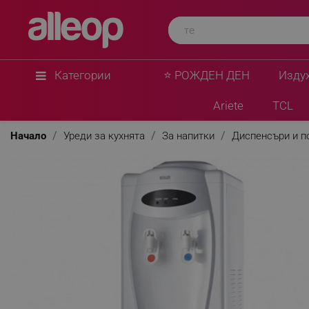
Категории
⭐ РОЖДЕН ДЕН
Изду
Ariete
TCL
Начало
Уреди за кухнята
За напитки
Диспенсъри и п