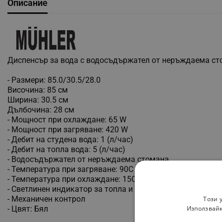
Описание
Диспенсър за вода с водосъдържател от неръждаема ст
- Размери: 85.0/30.5/28.0
Височина: 85 см
Ширина: 30.5 см
Дълбочина: 28 см
- Мощност при охлаждане: 65 W
- Мощност при загряване: 420 W
- Дебит на студена вода: 1 (л/час)
- Дебит на топла вода: 5 (л/час)
- Водосъдържател от неръждаема стомана
- Температура при загряване: 90C
- Температура при охлаждане: 15C
- Светлинен индикатор за топла и студена вода
- Механичен контрол
Този 
- Цвят: Бял
Използвайк