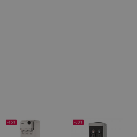
-15%
-30%