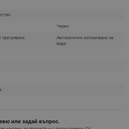
r events which is cancelled
ent to Segmentify servers
ество
 visitor installed
Черен
 visitor’s data including
т прегряване
Автоматично изпомпване на
rship status and
вода
а
евю или задай въпрос.
во мислиш за продукта и с други клиенти. От