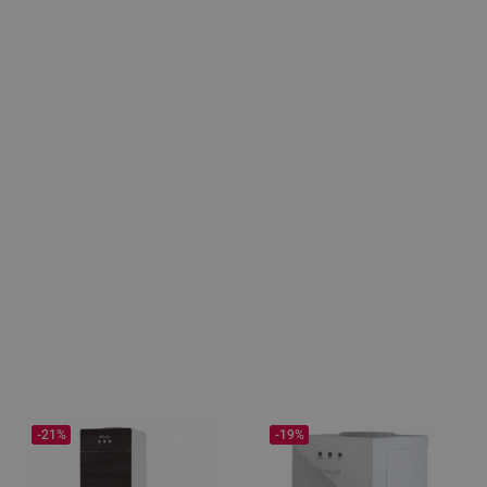
-21%
-19%