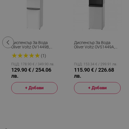
Диспенсър За Вода
Диспенсър За Вода
Oliver Voltz OV1449B,
Oliver Voltz OV51449A,
Компресорен, С Шкаф,
420W/85W,
★
★
★
★
★
Защита От Деца,
Компресорен, Защита
(1)
85/420W, 10-90C, Бял
От Деца, Бял
ПЦД: 178.90 € / 349.90 лв.
ПЦД: 153.34 € / 299.91 лв.
129.90 € / 254.06
115.90 € / 226.68
лв.
лв.
+ Добави
+ Добави