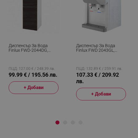
Диспенсър За Вода
Диспенсър За Вода
Finlux FWD-2044DG,
Finlux FWD 2043GL,
655W, 10-95C,
90/590W, 4-95C,
Охлаждане 0.7 Л/час,
Охлаждане 1.5l/h,
Затопляне 5 Л/час, 3
Затопляне 5l/h, Бял/
Температурни Режима,
Сив
ПЦД: 127.00 € / 248.39 лв.
ПЦД: 132.89 € / 259.91 лв.
Черен/Инокс
99.99 € / 195.56 лв.
107.33 € / 209.92
лв.
+ Добави
+ Добави