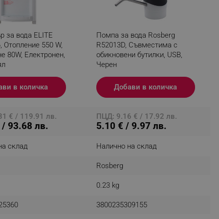
р за вода ELITE
Помпа за вода Rosberg
fying visitors. The lifetime
, Отопление 550 W,
R52013D, Съвместима с
е 80W, Електронен,
обикновени бутилки, USB,
ifying visitor sessions
ял
Черен
itor is asked for web push
ави в количка
Добави в количка
tor is a test user and can
1 € / 119.91 лв.
ПЦД: 9.16 € / 17.92 лв.
tor disabled tracking,
 / 93.68 лв.
5.10 € / 9.97 лв.
y related cookies and local
на склад
Налично на склад
aign specific data for
Rosberg
aign specific data for
0.23 kg
r events stored to be sent
25360
3800235309155
ferent banners clicked by the