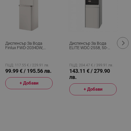
Диспенсър За Вода
Диспенсър За Вода
Finlux FWD-2034DW,
ELITE WDC-2558, 50-
75/550W, Затопляне 5
550W, Компресорен, 5-
Л/ч, Охлаждане 0.7 Л/ч,
95C, Сребрист/Черен
3 Темп. Настройки, Бял
ПЦД: 117.55 € / 229.91 лв.
ПЦД: 204.47 € / 399.91 лв.
99.99 € / 195.56 лв.
143.11 € / 279.90
лв.
+ Добави
+ Добави