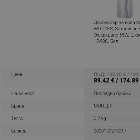
_nzm_noid_92166-7699
_nzm_id_92166-7699
Диспенсър за вода M
_sgf_user_id
WD-20ES, Затопляне 
Охлаждане 65W, Елек
_sgf_session_id
15-90C, Бял
Разглеждате този пр
_sgf_push_permission_as
_sgf_test_mode
Цена
ПЦД: 102.20 € / 199.
_sgf_tracking
89.42 € / 174.89
Наличност
Последни бройки
_sgf_delayed_actions,
Бранд
MUHLER
_sgf_delayed_campaigns
Тегло
0.2 kg
_sgf_npq
Баркод
3800139273217
_sgf_clicked_banners