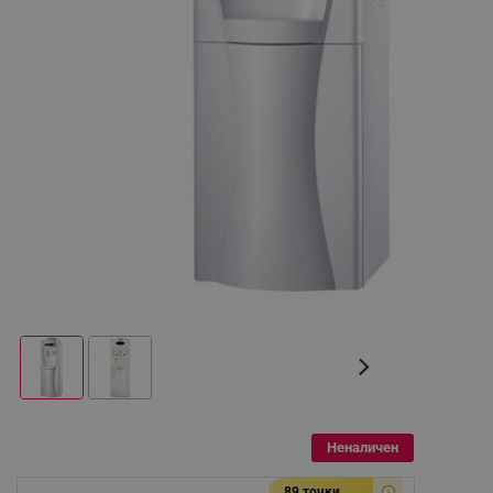
Неналичен
89 точки