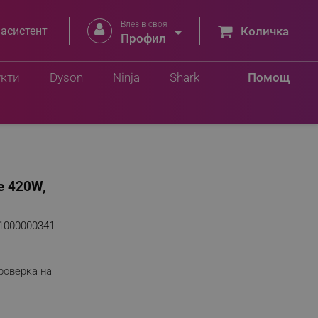
Влез в своя


 асистент
Количка
Профил
укти
Dyson
Ninja
Shark
Помощ
е 420W,
1000000341
роверка на