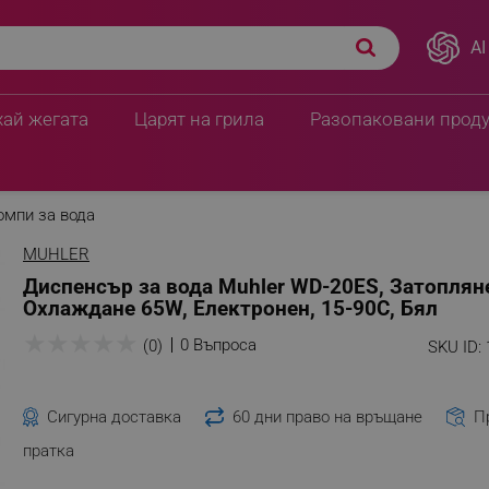
AI
хай жегата
Царят на грила
Разопаковани прод
омпи за вода
MUHLER
Диспенсър за вода Muhler WD-20ES, Затоплян
Охлаждане 65W, Електронен, 15-90C, Бял
★
★
★
★
★
0 Въпроса
(0)
SKU ID:
Сигурна доставка
60 дни право на връщане
П
пратка