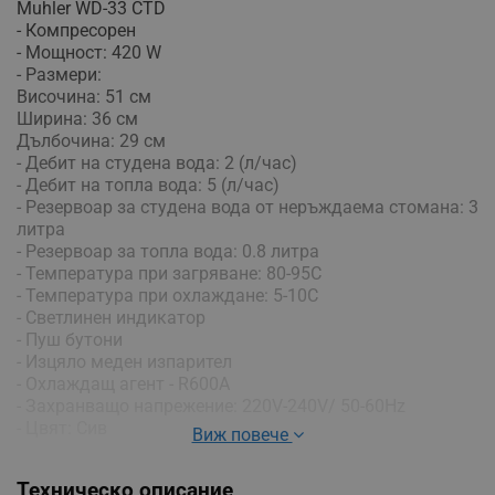
Muhler WD-33 CTD
- Компресорен
- Мощност: 420 W
- Размери:
Височина: 51 см
Ширина: 36 см
Дълбочина: 29 см
- Дебит на студена вода: 2 (л/час)
- Дебит на топла вода: 5 (л/час)
- Резервоар за студена вода от неръждаема стомана: 3
литра
- Резервоар за топла вода: 0.8 литра
- Температура при загряване: 80-95C
- Температура при охлаждане: 5-10C
- Светлинен индикатор
- Пуш бутони
- Изцяло меден изпарител
- Охлаждащ агент - R600А
- Захранващо напрежение: 220V-240V/ 50-60Hz
- Цвят: Сив
Виж повече
Техническо описание