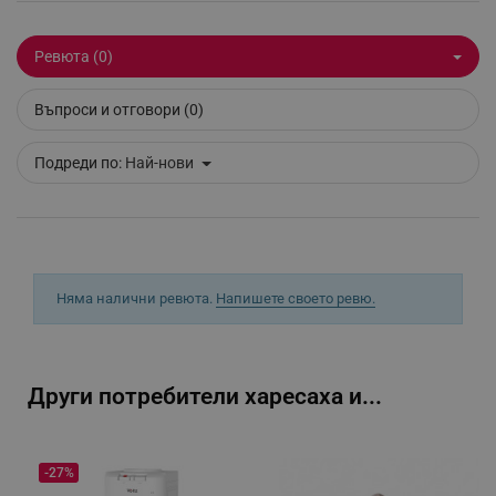
Ревюта (0)
_sgf_tracking
.alleop.bg
Въпроси и отговори (0)
Подреди по:
Най-нови
_sgf_delayed_actions,
.alleop.bg
Няма налични ревюта.
Напишете своето ревю.
_sgf_delayed_campaigns
.alleop.bg
Други потребители харесаха и...
_sgf_npq
.alleop.bg
-27%