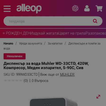
⭐ РОЖДЕН ДЕН
Издухай жегата
Царят на грила
Разопакова
Начало
Уреди за кухнята
За напитки
Диспенсъри и помпи за
вода
Неналичен
Диспенсър за вода Muhler WD-33CTD, 420W,
Компресор, Меден изпарител, 5-90C, Сив
SKU ID:
999WD33CTD
Виж още от
MUHLER
★
★
★
★
★
(0)
0 Въпроса