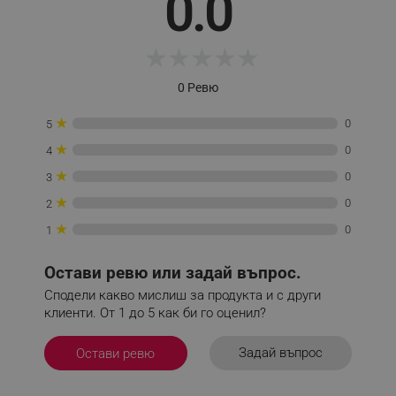
0.0
click_code_ps
.alleop.bg
_nzm_nosubscribe_92166-7699
.alleop.bg
★
★
★
★
★
_nzm_idnl_92166-7699
.alleop.bg
0 Ревю
_nzm_noid_92166-7699
.alleop.bg
★
_nzm_id_92166-7699
.alleop.bg
0
5
_sgf_user_id
.alleop.bg
★
0
4
★
0
3
★
0
2
★
0
1
_sgf_session_id
.alleop.bg
Остави ревю или задай въпрос.
Сподели какво мислиш за продукта и с други
_sgf_push_permission_asked
.alleop.bg
клиенти. От 1 до 5 как би го оценил?
Google Privacy Policy
Задай въпрос
Остави ревю
_sgf_test_mode
.alleop.bg