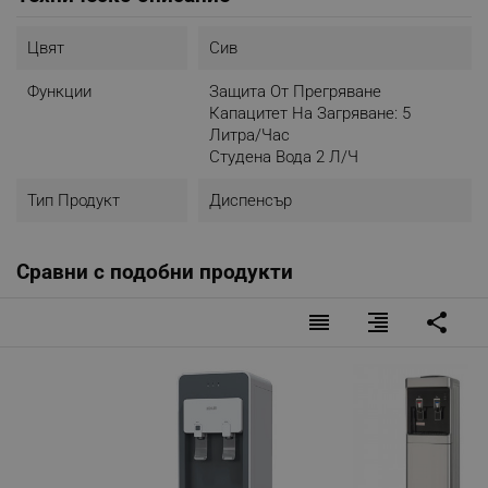
Цвят
Сив
Функции
Защита От Прегряване
Капацитет На Загряване: 5
Литра/час
Студена Вода 2 Л/ч
Тип Продукт
Диспенсър
Сравни с подобни продукти
reorder
format_align_right
share