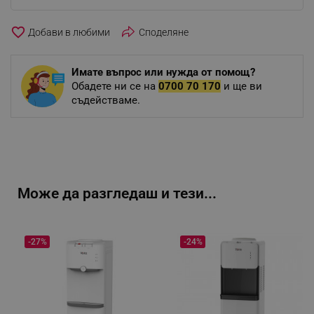
favorite_border
Споделяне
Имате въпрос или нужда от помощ?
Обадете ни се на
0700 70 170
и ще ви
съдействаме.
Може да разгледаш и тези...
-27%
-24%