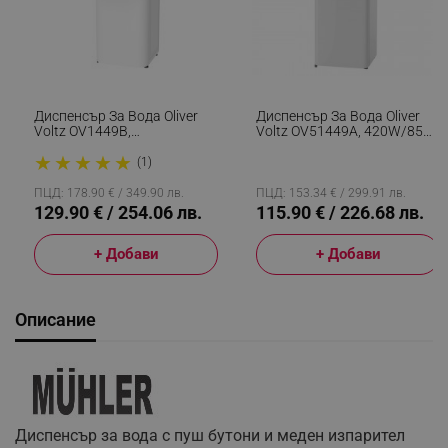
Диспенсър За Вода Oliver
Диспенсър За Вода Oliver
Voltz OV1449B,
Voltz OV51449A, 420W/85W,
Компресорен, С Шкаф,
Компресорен, Защита От
★
★
★
★
★
Защита От Деца, 85/420W,
Деца, Бял
(1)
10-90C, Бял
ПЦД: 178.90 € / 349.90 лв.
ПЦД: 153.34 € / 299.91 лв.
129.90 € / 254.06 лв.
115.90 € / 226.68 лв.
+ Добави
+ Добави
Описание
Диспенсър за вода с пуш бутони и меден изпарител