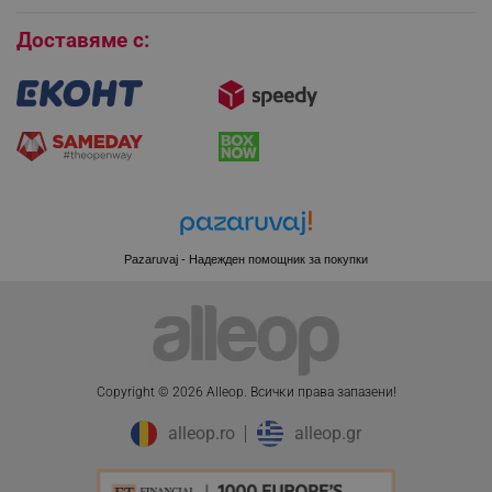
Бисквитки
LaVisitorId_YWxsZW9wLmxhZGVzay5jb20v
.alleop.bg
Доставяме с:
LaSID
Quality Unit LLC
www.alleop.bg
PHPSESSID
PHP.net
editor.alleop.bg
Pazaruvaj - Надежден помощник за покупки
Copyright © 2026 Alleop. Bcичĸи пpaвa зaпaзeни!
alleop.ro
alleop.gr