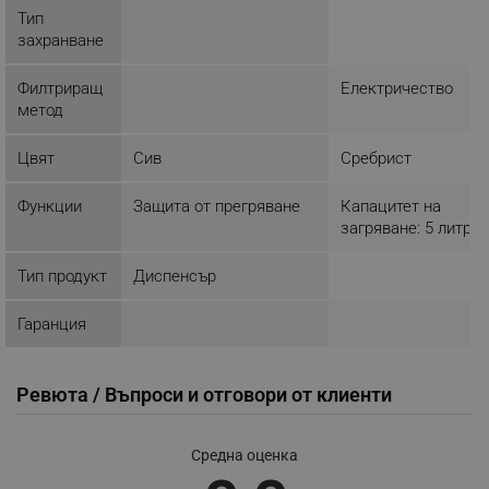
Тип
ЕФЕКТИВНОСТ
захранване
ТАРГЕТИРАНЕ
Филтриращ
Електричество
метод
ФУНКЦИОНАЛНОСТ
Цвят
Сив
Сребрист
НЕКЛАСИФИЦИРАНИ
Функции
Защита от прегряване
Капацитет на
загряване: 5 литра
Строго необходимо
Ефективност
Тип продукт
Диспенсър
Таргетиране
Функционалност
Некласифицирани
Гаранция
Строго необходимите бисквитки позволяват
основната функционалност на уебсайта, като
Ревюта / Въпроси и отговори от клиенти
потребителско влизане и управление на
акаунта. Уебсайтът не може да се използва
правилно без строго необходими бисквитки.
Средна оценка
Provider /
Име
Домейн