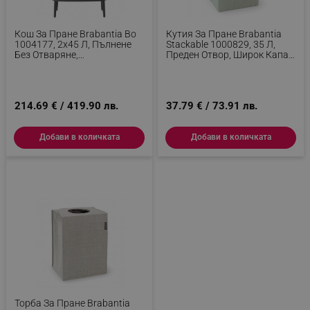
_nzm_nosubscribe_92166-7699
.alleop.bg
Кош За Пране Brabantia Bo
Кутия За Пране Brabantia
_nzm_idnl_92166-7699
.alleop.bg
1004177, 2x45 Л, Пълнене
Stackable 1000829, 35 Л,
Без Отваряне,
Преден Отвор, Широк Капак,
_nzm_noid_92166-7699
.alleop.bg
Вентилационни Отвори,
Сгъваема, Зелен
Регулируеми Крачета, Черен
_nzm_id_92166-7699
.alleop.bg
_sgf_user_id
.alleop.bg
214.69 € / 419.90 лв.
37.79 € / 73.91 лв.
Добави в количката
Добави в количката
_sgf_session_id
.alleop.bg
_sgf_push_permission_asked
.alleop.bg
Google Privacy Policy
_sgf_test_mode
.alleop.bg
Торба За Пране Brabantia