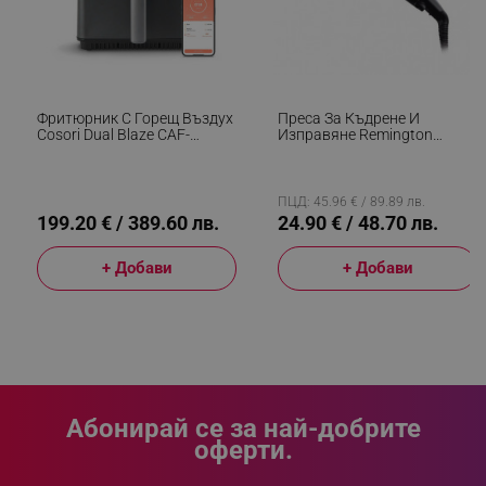
_sgf_clicked_banners
.alleop.bg
Фритюрник С Горещ Въздух
Преса За Къдрене И
Cosori Dual Blaze CAF-
Изправяне Remington
_sgf_rq
.alleop.bg
P681S, 1700 W, 6.4 Л, 12
S6500 Sleek And Curl,
Програми, 360 ThermoIQ,
Керамика, Загряване: 15
Двойни Нагреватели, Черен
Секунди, 150-230C,
Златист/черен
ПЦД: 45.96 € / 89.89 лв.
199.20 € / 389.60 лв.
24.90 € / 48.70 лв.
+ Добави
+ Добави
segmentifyExtension
.alleop.bg
sgfUserUpdateData
.alleop.bg
Абонирай се за най-добрите
оферти.