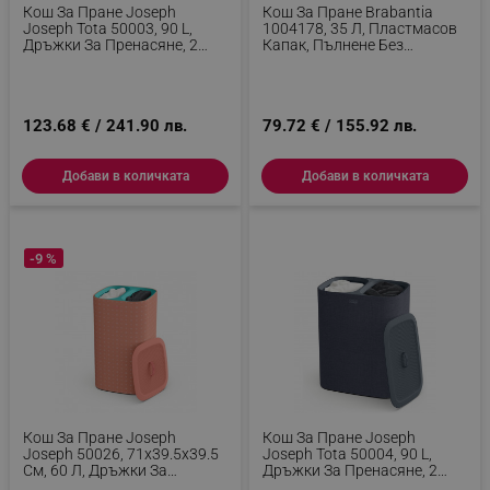
Кош За Пране Joseph
Кош За Пране Brabantia
Joseph Tota 50003, 90 L,
1004178, 35 Л, Пластмасов
Дръжки За Пренасяне, 2
Капак, Пълнене Без
Разделения, Сив
Отваряне, Вентилационни
Отвори, Бял
123.68 € / 241.90 лв.
79.72 € / 155.92 лв.
Добави в количката
Добави в количката
-9 %
Кош За Пране Joseph
Кош За Пране Joseph
Joseph 50026, 71х39.5х39.5
Joseph Tota 50004, 90 L,
См, 60 Л, Дръжки За
Дръжки За Пренасяне, 2
Пренасяне, 2 Разделения,
Разделения, Черен