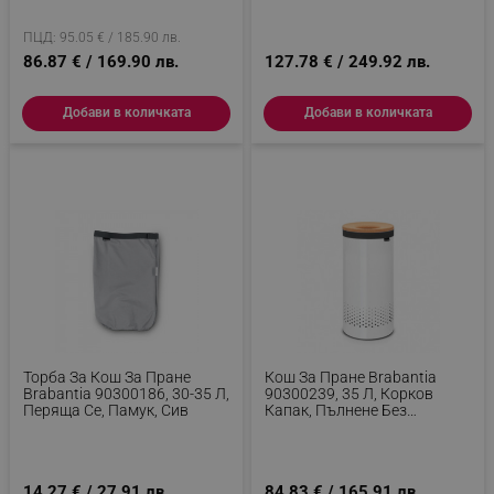
Корал
ПЦД: 95.05 € / 185.90 лв.
86.87 € / 169.90 лв.
127.78 € / 249.92 лв.
Добави в количката
Добави в количката
Торба За Кош За Пране
Кош За Пране Brabantia
Brabantia 90300186, 30-35 Л,
90300239, 35 Л, Корков
Перяща Се, Памук, Сив
Капак, Пълнене Без
Отваряне, Вентилационни
Отвори, Бял
14.27 € / 27.91 лв.
84.83 € / 165.91 лв.