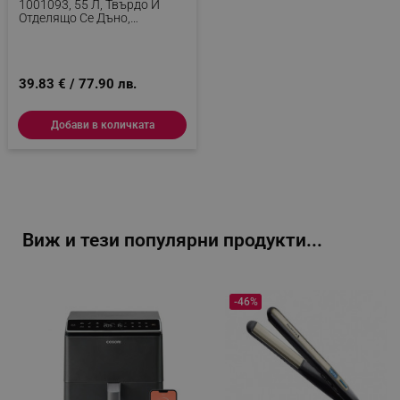
1001093, 55 Л, Твърдо И
Отделящо Се Дъно,
Магнитни Дръжки, Сив
_sgf_tracking
.alleop.bg
39.83 € / 77.90 лв.
Добави в количката
_sgf_delayed_actions,
.alleop.bg
Виж и тези популярни продукти...
_sgf_delayed_campaigns
.alleop.bg
-46%
_sgf_npq
.alleop.bg