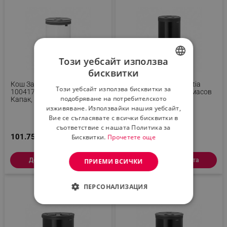
Този уебсайт използва
бисквитки
BULGARIAN
Кош За Пране Brabantia
Кош За Пране Brabantia
Този уебсайт използва бисквитки за
1004179, 60 Л, Пластмасов
1008916, 35 Л, Пластмасов
ROMANIAN
подобряване на потребителското
Капак, Пълнене Без
Капак, Пълнене Без
Отваряне, Вентилационни
Отваряне, Вентилационни
изживяване. Използвайки нашия уебсайт,
Отвори, Бял
Отвори, Черен
Вие се съгласявате с всички бисквитки в
съответствие с нашата Политика за
101.75 € / 199.01 лв.
79.72 € / 155.92 лв.
Бисквитки.
Прочетете още
Добави в количката
Добави в количката
ПРИЕМИ ВСИЧКИ
ПЕРСОНАЛИЗАЦИЯ
СТРОГО НЕОБХОДИМО
ЕФЕКТИВНОСТ