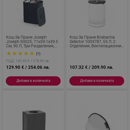
Кош За Пране Joseph
Кош За Пране Brabantia
Joseph 50025, 71х59.1х39.5
Selector 1003787, 55 Л, 2
См, 90 Л, Три Разделения,
Отделения, Вентилационни
Дръжки За Носене И
Отвори, Пълнене Без
★
★
★
★
★
(1)
Изпразване, Черен
Отваряне, Бял
ПЦД: 142.60 € / 278.90 лв.
129.90 € / 254.06 лв.
107.32 € / 209.90 лв.
Добави в количката
Добави в количката