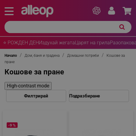
⭐ РОЖДЕН ДЕН
Издухай жегата
Царят на грила
Разопакова
Начало
Дом, баня и градина
Домашни потреби
Кошове за
пране
Кошове за пране
High-contrast mode
Филтрирай
-9 %