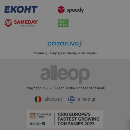
LaSID
Quality Unit LLC
www.alleop.bg
PHPSESSID
PHP.net
editor.alleop.bg
Pazaruvaj - Надежден помощник за покупки
Copyright © 2026 Alleop. Bcичĸи пpaвa зaпaзeни!
alleop.ro
alleop.gr