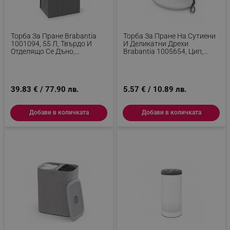
Торба За Пране Brabantia
Торба За Пране На Сутиени
1001094, 55 Л, Твърдо И
И Деликатни Дрехи
Отделящо Се Дъно,
Brabantia 1005654, Цип,
Магнитни Дръжки, Черен
Бял/сив
39.83 € / 77.90 лв.
5.57 € / 10.89 лв.
Добави в количката
Добави в количката