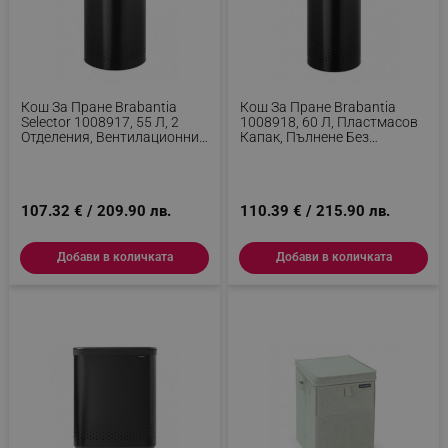
ТАРГЕТИРАНЕ
ФУНКЦИОНАЛНОСТ
Кош За Пране Brabantia
Кош За Пране Brabantia
НЕКЛАСИФИЦИРАНИ
Selector 1008917, 55 Л, 2
1008918, 60 Л, Пластмасов
Отделения, Вентилационни
Капак, Пълнене Без
Отвори, Пълнене Без
Отваряне, Вентилационни
Отваряне, Черен
Отвори, Черен
107.32 € / 209.90 лв.
110.39 € / 215.90 лв.
Строго необходимо
Ефективност
Таргетиране
Функционалност
Добави в количката
Добави в количката
Некласифицирани
Строго необходимите бисквитки позволяват
основната функционалност на уебсайта, като
потребителско влизане и управление на
акаунта. Уебсайтът не може да се използва
правилно без строго необходими бисквитки.
Provider /
Име
Домейн
click_code_ps
.alleop.bg