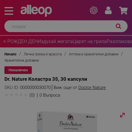
⭐ РОЖДЕН ДЕН
Издухай жегата
Царят на грила
Разопакова
Начало
Лична грижа и красота
Аптека и хранителни добавки
Хранителни добавки
Неналичен
Dr. Nature Коластра 35, 30 капсули
SKU ID:
0000000030070
Виж още от
Doctor Nature
★
★
★
★
★
(0)
0 Въпроса