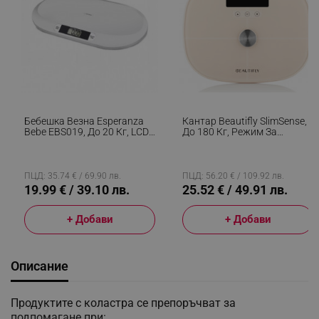
Бебешка Везна Esperanza
Кантар Beautifly SlimSense,
Bebe EBS019, До 20 Кг, LCD
До 180 Кг, Режим За
Екран, Функция HOLD, Бял
Спортисти, 9 Профила,
Проследяване На
Напредъка, LCD, Анализ На
Телесен Състав, Бежов
ПЦД: 35.74 € / 69.90 лв.
ПЦД: 56.20 € / 109.92 лв.
19.99 € / 39.10 лв.
25.52 € / 49.91 лв.
+ Добави
+ Добави
Описание
Продуктите с коластра се препоръчват за
подпомагане при: