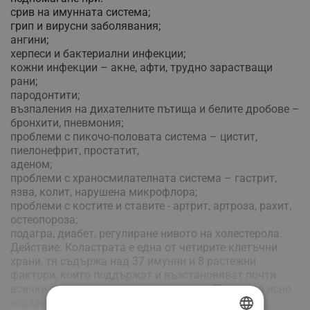
срив на имунната система;
грип и вирусни заболявания;
ангини;
херпеси и бактериални инфекции;
кожни инфекции – акне, афти, трудно зарастващи
рани;
пародонтити;
възпаления на дихателните пътища и белите дробове –
бронхити, пневмония;
проблеми с пикочо-половата система – цистит,
пиелонефрит, простатит,
аденом;
проблеми с храносмилателната система – гастрит,
язва, колит, нарушена микрофлора;
проблеми с костите и ставите - артрит, артроза, рахит,
остеопороза;
подагра, диабет, регулиране нивото на холестерола.
Действие: Коластрата е една от четирите клетъчни
храни, тя съдържа над 37 имунни и 8 растежни
фактори, които поддържат и възстановяват почти
всички органи и системи в организма. Проявява ясно
изразено имуномодулиращо, антивирусно,
Виж повече