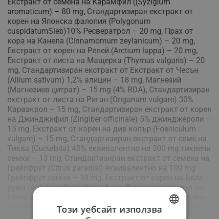
Екстракт от семена на Карамфил ((Syzigium
aromaticum) – 80 mg, Стандартизиран екстракт от
корен на Японска фалопия (Polygonum
cuspidatumSieb)10% Ресвератрол – 20 mg, Прах от
кора на Канела (Cinnamomum zeylanicum) – 20 mg,
Екстракт от корен на Репей (Arctium lappa) – 20 mg,
Екстракт от листа на Мащерка (Thymus vulgaris) – 20
mg, Стандартизиран екстракт от Екстракт от Чесън
(Allium sativum) 1,2% алицин – 18 mg, Магнезий
(Магнезиев цитрат) – 15 mg (4% RDA), Стандартизиран
екстракт от листа на Риган (Origanum vulgare) 30%
Карвакрол – 15 mg, Стандартизиран екстракт от корен
на Джинджифил (Zingiber officinale) 5% джинджероли –
15 mg, Екстракт от корен на див копър (Foeniculum
vulgare) – 15 mg, Стандартизиран екстракт от семе на
Тиква (Cucurbita) 40% еквивалентно на 200 mg тиквени
семки – 13 mg, Стандартизиран екстракт от семена на
Грейпфрут (Citrus paradisi) еквивалентно на 100 mg
Грейпфрут семки – 10 mg, Екстракт от корен на Бяла
ружа (Althaea officinalis) – 5 mg, Екстракт от листа на
Нийм (Azadirachta indica) – 10 mg, Екстракт от корени
Виж повече
на Куркума (Curcuma longa L) – 5 mg, Цинк (Цинков
Този уебсайт използва
оксид) – 3 mg (30% RDA), Екстракт от семена на