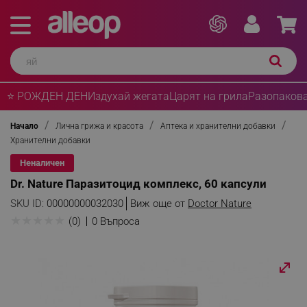
⭐ РОЖДЕН ДЕН
Издухай жегата
Царят на грила
Разопакова
Начало
Лична грижа и красота
Аптека и хранителни добавки
Хранителни добавки
Неналичен
Dr. Nature Паразитоцид комплекс, 60 капсули
SKU ID:
00000000032030
Виж още от
Doctor Nature
★
★
★
★
★
(0)
0 Въпроса