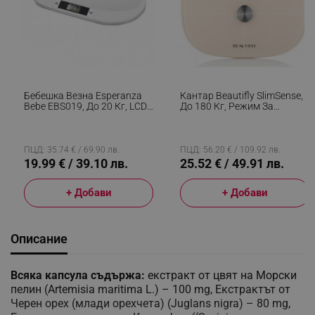
Бебешка Везна Esperanza
Кантар Beautifly SlimSense,
Bebe EBS019, До 20 Кг, LCD
До 180 Кг, Режим За
Екран, Функция HOLD, Бял
Спортисти, 9 Профила,
Проследяване На
Напредъка, LCD, Анализ На
Телесен Състав, Бежов
ПЦД: 35.74 € / 69.90 лв.
ПЦД: 56.20 € / 109.92 лв.
19.99 € / 39.10 лв.
25.52 € / 49.91 лв.
+ Добави
+ Добави
Описание
Всяка капсула съдържа:
екстракт от цвят на Морски
пелин (Artemisia maritima L.) – 100 mg, Екстрактът от
Черен орех (млади орехчета) (Juglans nigra) – 80 mg,