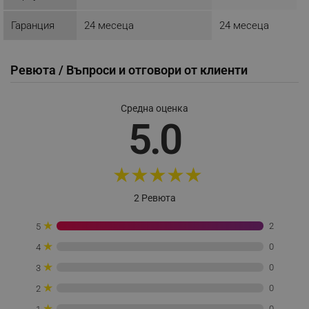
Google Privacy Policy
почистване. Кошницата е подходяща за
съдомиялна машина и е изработена от
Гаранция
24 месеца
24 месеца
висококачествени материали без PFOA и BPA.
_sgf_test_mode
.alleop.bg
Ревюта / Въпроси и отговори от клиенти
Средна оценка
5.0
_sgf_tracking
.alleop.bg
★
★
★
★
★
2 Ревюта
_sgf_delayed_actions,
.alleop.bg
★
2
5
★
0
4
★
0
3
Смарт функции
★
_sgf_delayed_campaigns
.alleop.bg
0
2
★
0