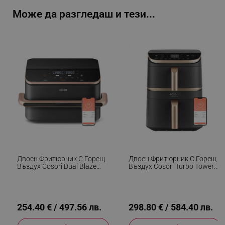
Може да разгледаш и тези...
Двоен Фритюрник С Горещ
Двоен Фритюрник С Горещ
Въздух Cosori Dual Blaze
Въздух Cosori Turbo Tower
TwinFry CAF-TF101S, 10 Л, 6
Pro CAF-DC123S, 2630W,
Програми, 35-240 C,
10.8 Л, 30-230C, 7
Таймер, ThermoIQ,
Програми,
Синхронизирано Готвене И
Синхронизиране, Смарт,
Приключване, Черен
Черен/шампанско
254.40 € / 497.56 лв.
298.80 € / 584.40 лв.