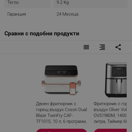
Тегло
9.2 Kg
Гаранция
24 Месеца
Сравни с подобни продукти
reorder
format_align_right
share
360° циркулация на топлина
Благодарение на 4-те нагревателни елемента и
смарт сензори, Dual Blaze TwinFry готви равномерно
от всички страни вместо вас.
Двоен фритюрник с
Фритюрник с горе
горещ въздух Cosori Dual
въздух Oliver Voltz
Blaze TwinFry CAF-
OV51980M, 1400W, 
TF101S, 10 л, 6 програми,
литра, Таймер 60 м
35-240 C, Таймер,
програми, Инокс