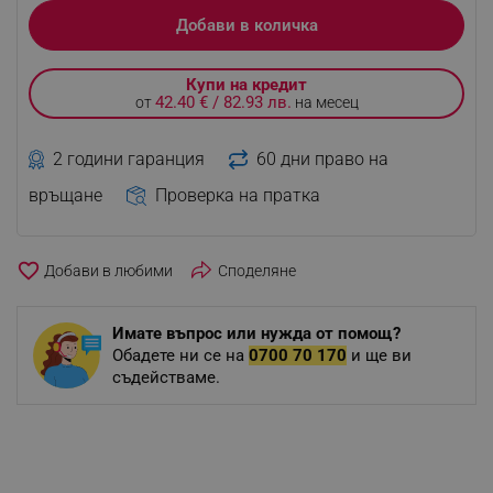
Добави в количка
Купи на кредит
42.40 € / 82.93 лв.
от
на месец
2 години гаранция
60 дни право на
връщане
Проверка на пратка
favorite_border
Споделяне
Имате въпрос или нужда от помощ?
Обадете ни се на
0700 70 170
и ще ви
съдействаме.