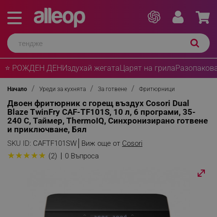
⭐ РОЖДЕН ДЕН
Издухай жегата
Царят на грила
Разопакова
Начало
Уреди за кухнята
За готвене
Фритюрници
Двоен фритюрник с горещ въздух Cosori Dual
Blaze TwinFry CAF-TF101S, 10 л, 6 програми, 35-
240 C, Таймер, ThermoIQ, Синхронизирано готвене
и приключване, Бял
SKU ID:
CAFTF101SW
Виж още от
Cosori
★
★
★
★
★
(2)
0 Въпроса