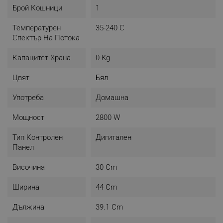
Брой Кошници
1
Температурен
35-240 C
Спектър На Потока
Капацитет Храна
0 Kg
Цвят
Бял
Употреба
Домашна
Мощност
2800 W
Голям капацитет
Тип Контролен
Дигитален
Панел
С голям капацитет от цели 10 литра и две отделни
зони за готвене с обем 5 литра можете да
Височина
30 Cm
приготвяте няколко ястия или големи порции
едновременно.
Ширина
44 Cm
Дължина
39.1 Cm