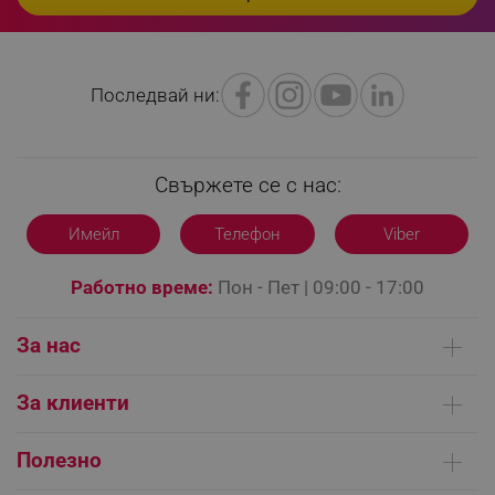
Последвай ни:
Свържете се с нас:
Имейл
Телефон
Viber
CookieScriptConsent
CookieScript
.alleop.bg
Работно време:
Пон - Пет | 09:00 - 17:00
За нас
Кои сме ние
За клиенти
Контакти
Доставка на поръчки
Сервизни центрове
Полезно
Начини на плащане
Общи условия на сайта