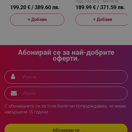
ПЦД: 240.30 € / 469.99 лв.
199.20 € / 389.60 лв.
189.99 € / 371.59 лв.
+ Добави
+ Добави
LaVisitorId_YWxsZW9wLmxhZGVzay5jb20v
.alleop.bg
LaSID
Quality Unit LLC
www.alleop.bg
Абонирай се за най-добрите
оферти.
PHPSESSID
PHP.net
editor.alleop.bg
С абонирането си за този бюлетин потвърждавам, че имам
навършени 16 години.