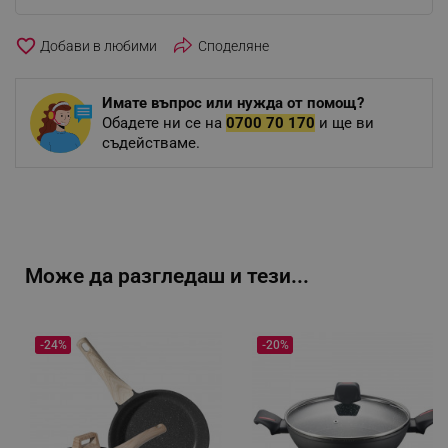
favorite_border
Споделяне
Имате въпрос или нужда от помощ?
Обадете ни се на
0700 70 170
и ще ви
съдействаме.
Може да разгледаш и тези...
-24%
-20%