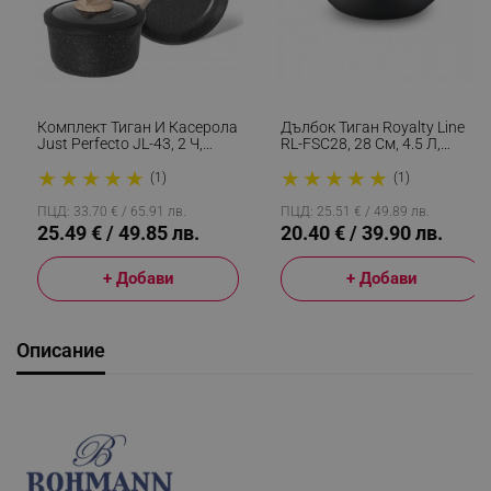
Комплект Тиган И Касерола
Дълбок Тиган Royalty Line
Just Perfecto JL-43, 2 Ч,
RL-FSC28, 28 См, 4.5 Л,
Мраморно Покритие, Без
Стъклен Капак, Мраморно
★
★
★
★
★
★
★
★
★
★
PFOA И PFAS, Стъклен
Покритие, Индукция, Черен
(1)
(1)
Капак, Индукция, Черен
ПЦД: 33.70 € / 65.91 лв.
ПЦД: 25.51 € / 49.89 лв.
25.49 € / 49.85 лв.
20.40 € / 39.90 лв.
+ Добави
+ Добави
Описание