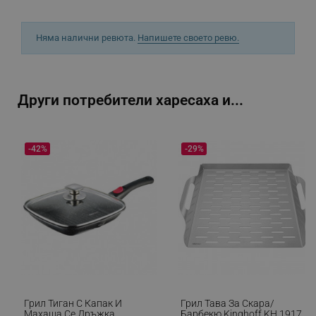
Няма налични ревюта.
Напишете своето ревю.
sgfUserUpdateData
.alleop.bg
Други потребители харесаха и...
rlv_h_fbp
.alleop.bg
-42%
-29%
rlv_
.alleop.bg
rlv_mode
.alleop.bg
rlv_p
.alleop.bg
rlv_g
.alleop.bg
rlv_s
.alleop.bg
rlv_iv
.alleop.bg
rlv_e_pt
.alleop.bg
Грил Тиган С Капак И
Грил Тава За Скара/
rlv_e
.alleop.bg
Махаща Се Дръжка
Барбекю Kinghoff KH 1917,