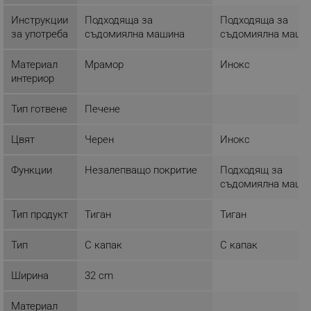
основната функционалност на уебсайта, като
Инструкции
Подходяща за
Подходяща за
потребителско влизане и управление на
акаунта. Уебсайтът не може да се използва
за употреба
съдомиялна машина
съдомиялна маши
правилно без строго необходими бисквитки.
Материал
Мрамор
Инокс
Provider /
Име
Домейн
интериор
click_code_ps
.alleop.bg
Тип готвене
Печене
_nzm_nosubscribe_92166-7699
.alleop.bg
_nzm_idnl_92166-7699
.alleop.bg
Цвят
Черен
Инокс
_nzm_noid_92166-7699
.alleop.bg
Функции
Незалепващо покритие
Подходящ за
_nzm_id_92166-7699
.alleop.bg
съдомиялна маши
_sgf_user_id
.alleop.bg
Тип продукт
Тиган
Тиган
Тип
С капак
С капак
_sgf_session_id
.alleop.bg
Ширина
32 cm
Материал