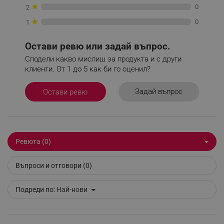
★
0
2
★
0
1
Остави ревю или задай въпрос.
_sgf_npq
.alleop.bg
Сподели какво мислиш за продукта и с други
клиенти. От 1 до 5 как би го оценил?
Задай въпрос
Остави ревю
_sgf_clicked_banners
.alleop.bg
_sgf_rq
.alleop.bg
Ревюта (0)
Въпроси и отговори (0)
Подреди по:
Най-нови
segmentifyExtension
.alleop.bg