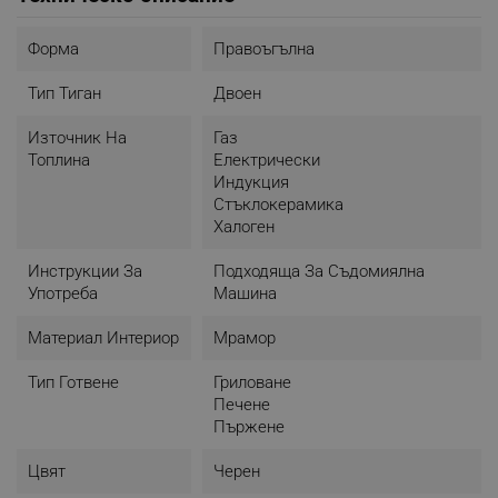
готвене. Освен това ще предотврати пръскането на
мазнина или масло върху печката ви, което прави
Форма
Правоъгълна
пърженето и почистването много по-лесни.
- Излишната мазнина и вода ще изтекат през
Тип Тиган
Двоен
дренажния отвор за лесно почистване.
Източник На
Газ
Топлина
Електрически
Индукция
Стъклокерамика
Халоген
Инструкции За
Подходяща За Съдомиялна
Употреба
Машина
Материал Интериор
Мрамор
Тип Готвене
Гриловане
Печене
Пържене
Цвят
Черен