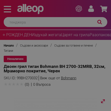
⭐ РОЖДЕН ДЕН
Издухай жегата
Царят на грила
Разопакова
Начало
Съдове и аксесоари
Съдове за готвене и печене
Тигани
Неналичен
Двоен грил тиган Bohmann BH 2700-32MRB, 32см,
Мраморно покритие, Черен
SKU ID:
99BH270032
Виж още от
Bohmann
★
★
★
★
★
(0)
0 Въпроса