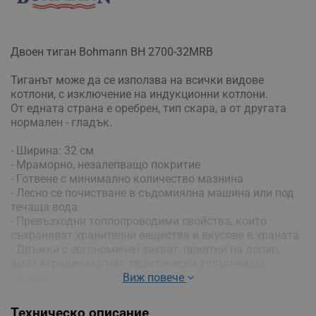
Двоен тиган Bohmann BH 2700-32MRB
Тиганът може да се използва на всички видове
котлони, с изключение на индукционни котлони.
От едната страна е оребрен, тип скара, а от другата
нормален - гладък.
- Ширина: 32 см
- Мраморно, незалепващо покритие
- Готвене с минимално количество мазнина
- Лесно се почистване в съдомиялна машина или под
течаща вода.
- Превъзходни топлопроводими свойства, които
съхраняват хранителни вещества и вкусове в храната.
- Дръжки с ергономичен захват, приятни на допир,
имат вграден магнит, практически уплътняващ
тигана.
Виж повече
- Запечатването също така ще предотврати
излизането на миризма и дим от тигана по време на
Техническо описание