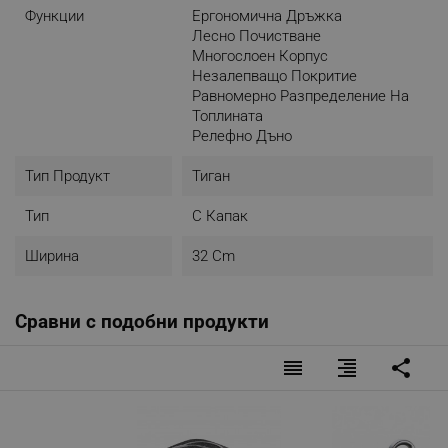
Функции
Ергономична Дръжка
Лесно Почистване
Многослоен Корпус
Незалепващо Покритие
Равномерно Разпределение На
Топлината
Релефно Дъно
Тип Продукт
Тиган
Тип
С Капак
Ширина
32 Cm
Сравни с подобни продукти
reorder
format_align_right
share