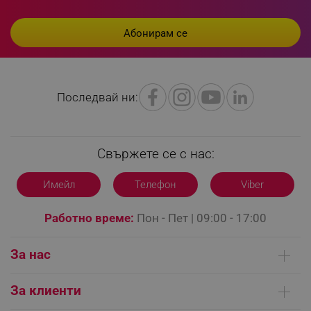
LaVisitorId_YWxsZW9wLmxhZGVzay5jb20v
.alleop.bg
Последвай ни:
LaSID
Quality Unit LLC
www.alleop.bg
Свържете се с нас:
Имейл
Телефон
Viber
PHPSESSID
PHP.net
editor.alleop.bg
Работно време:
Пон - Пет | 09:00 - 17:00
За нас
Кои сме ние
За клиенти
Контакти