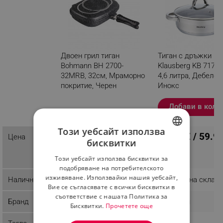
Двоен грил тиган
Тиган с дръжки и 
Bohmann BH 2700-
Klausberg KB 7173, 
32MRB, 32см, Мраморно
4,6 литра, Дебело 
покритие, Черен
Инокс
Разглеждате този
Добави в коли
продукт
Този уебсайт използва
30.67 € / 59.9
Цена
ПЦД: 35.74 € / 69.90
бисквитки
21.94 € /
BULGARIAN
лв.
42.91 лв.
Този уебсайт използва бисквитки за
ROMANIAN
подобряване на потребителското
изживяване. Използвайки нашия уебсайт,
Наличност
Последни бройки
Налично на склад
Вие се съгласявате с всички бисквитки в
съответствие с нашата Политика за
Бранд
Bohmann
Klausberg
Бисквитки.
Прочетете още