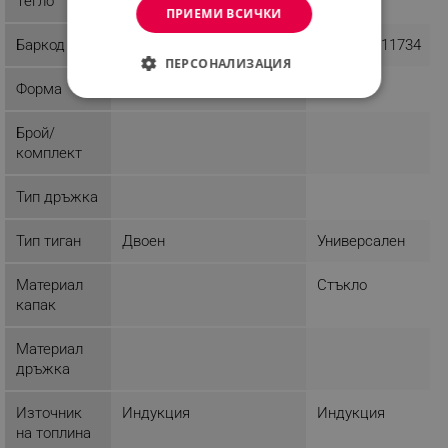
Тегло
1.83 kg
0.71 kg
ПРИЕМИ ВСИЧКИ
Баркод
4690317132714
5902666611734
ПЕРСОНАЛИЗАЦИЯ
Форма
Правоъгълна
СТРОГО НЕОБХОДИМО
Брой/
ЕФЕКТИВНОСТ
комплект
ТАРГЕТИРАНЕ
Тип дръжка
ФУНКЦИОНАЛНОСТ
Тип тиган
Двоен
Универсален
НЕКЛАСИФИЦИРАНИ
Материал
Стъкло
капак
Материал
Строго необходимо
Ефективност
дръжка
Таргетиране
Функционалност
Некласифицирани
Източник
Индукция
Индукция
на топлина
Строго необходимите бисквитки позволяват