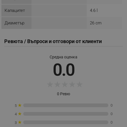
_sgf_push_permission_asked
.alleop.bg
Капацитет
4.6 l
Google Privacy Policy
Диаметър
26 cm
_sgf_test_mode
.alleop.bg
Ревюта / Въпроси и отговори от клиенти
Средна оценка
_sgf_tracking
.alleop.bg
0.0
★
★
★
★
★
0 Ревю
_sgf_delayed_actions,
.alleop.bg
★
0
5
★
0
4
★
0
3
_sgf_delayed_campaigns
.alleop.bg