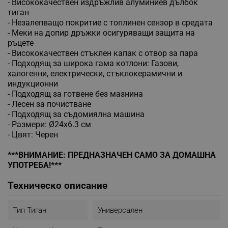
- Висококачествен издръжлив алуминиев дълбок
тиган
- Незалепващо покритие с топлинен сензор в средата
- Меки на допир дръжки осигуряващи защита на
ръцете
- Висококачествен стъклен капак с отвор за пара
- Подходящ за широка гама котлони: Газови,
халогенни, електрически, стъклокерамични и
индукционни
- Подходящ за готвене без мазнина
- Лесен за почистване
- Подходящ за съдомиялна машина
- Размери: Ø24x6.3 см
- Цвят: Черен
***ВНИМАНИЕ: ПРЕДНАЗНАЧЕН САМО ЗА ДОМАШНА
УПОТРЕБА!***
Техническо описание
Тип Тиган
Универсален