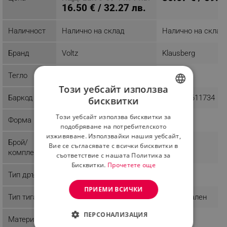
16.50 € / 32.27 лв.
Наличност
Налично на склад
Налично на склад
Бранд
Voltz
Klausberg
Тегло
1.27 kg
0.71 kg
Този уебсайт използва
Баркод
3800237048472
5902666611734
бисквитки
BULGARIAN
Този уебсайт използва бисквитки за
Форма
ROMANIAN
подобряване на потребителското
изживяване. Използвайки нашия уебсайт,
Брой/
Вие се съгласявате с всички бисквитки в
комплект
съответствие с нашата Политика за
Бисквитки.
Прочетете още
Тип дръжка
ПРИЕМИ ВСИЧКИ
Тип тиган
Универсален
Универсален
ПЕРСОНАЛИЗАЦИЯ
Материал
Стъкло