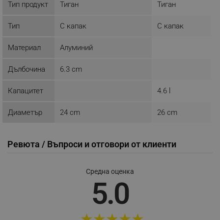
Provider /
Тип продукт
Тиган
Тиган
Име
Домейн
click_code_ps
.alleop.bg
Тип
С капак
С капак
_nzm_nosubscribe_92166-7699
.alleop.bg
Материал
Алуминий
_nzm_idnl_92166-7699
.alleop.bg
_nzm_noid_92166-7699
.alleop.bg
Дълбочина
6.3 cm
_nzm_id_92166-7699
.alleop.bg
Капацитет
4.6 l
_sgf_user_id
.alleop.bg
Диаметър
24 cm
26 cm
Ревюта / Въпроси и отговори от клиенти
_sgf_session_id
.alleop.bg
Средна оценка
_sgf_push_permission_asked
.alleop.bg
5.0
Google Privacy Policy
★
★
★
★
★