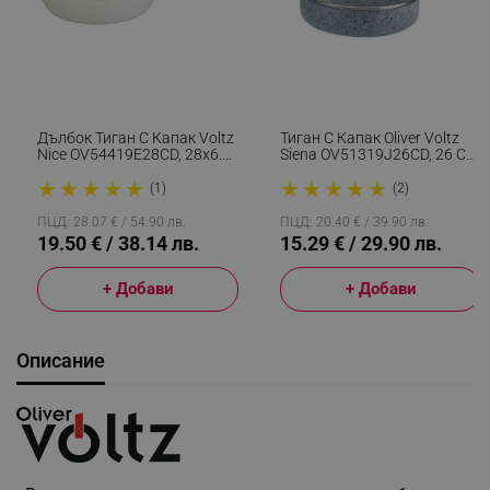
Дълбок Тиган С Капак Voltz
Тиган С Капак Oliver Voltz
Nice OV54419E28CD, 28x6.8
Siena OV51319J26CD, 26 См,
См, Мраморно Покритие,
Дълбок, Мраморно
★
★
★
★
★
★
★
★
★
★
Индукция, Кремав Меланж
Покритие, Индукция, Сив
(1)
(2)
ПЦД: 28.07 € / 54.90 лв.
ПЦД: 20.40 € / 39.90 лв.
19.50 € / 38.14 лв.
15.29 € / 29.90 лв.
+ Добави
+ Добави
Описание