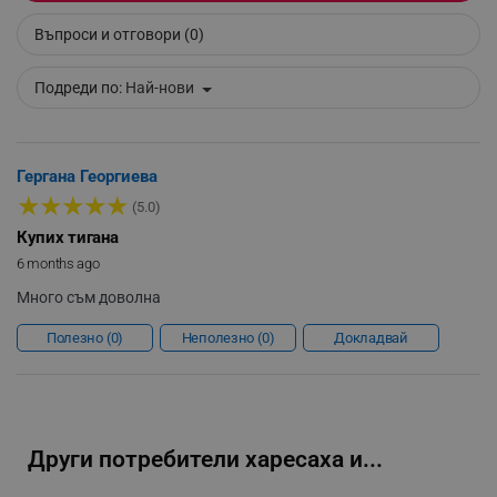
_sgf_npq
.alleop.bg
Въпроси и отговори (0)
Подреди по:
Най-нови
_sgf_clicked_banners
.alleop.bg
Гергана Георгиева
★
★
★
★
★
(5.0)
_sgf_rq
.alleop.bg
Купих тигана
6 months ago
Много съм доволна
Полезно
0
Неполезно
0
Докладвай
segmentifyExtension
.alleop.bg
Други потребители харесаха и...
sgfUserUpdateData
.alleop.bg