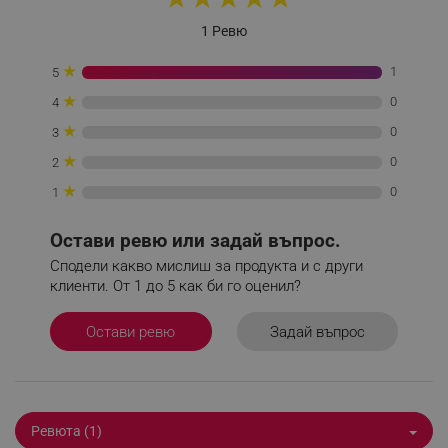
_sgf_test_mode
.alleop.bg
1 Ревю
★
1
5
★
0
4
_sgf_tracking
.alleop.bg
★
0
3
★
0
2
★
0
1
Остави ревю или задай въпрос.
_sgf_delayed_actions,
.alleop.bg
Сподели какво мислиш за продукта и с други
клиенти. От 1 до 5 как би го оценил?
Задай въпрос
Остави ревю
_sgf_delayed_campaigns
.alleop.bg
Ревюта (1)