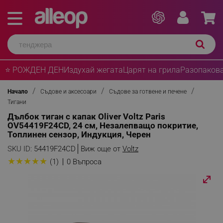
⭐ РОЖДЕН ДЕН
Издухай жегата
Царят на грила
Разопакова
Начало
Съдове и аксесоари
Съдове за готвене и печене
Тигани
Дълбок тиган с капак Oliver Voltz Paris
OV54419F24CD, 24 см, Незалепващо покритие,
Топлинен сензор, Индукция, Черен
SKU ID:
54419F24CD
Виж още от
Voltz
★
★
★
★
★
(1)
0 Въпроса