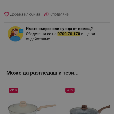
favorite_border
Споделяне
Имате въпрос или нужда от помощ?
Обадете ни се на
0700 70 170
и ще ви
съдействаме.
Може да разгледаш и тези...
-31%
-25%