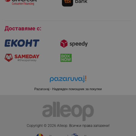
Покупки на изплащане
Бисквитки
Доставяме с:
CookieScriptConsent
CookieScript
.alleop.bg
Pazaruvaj - Надежден помощник за покупки
XSRF-TOKEN
promo.alleop.bg
Copyright © 2026 Alleop. Bcичĸи пpaвa зaпaзeни!