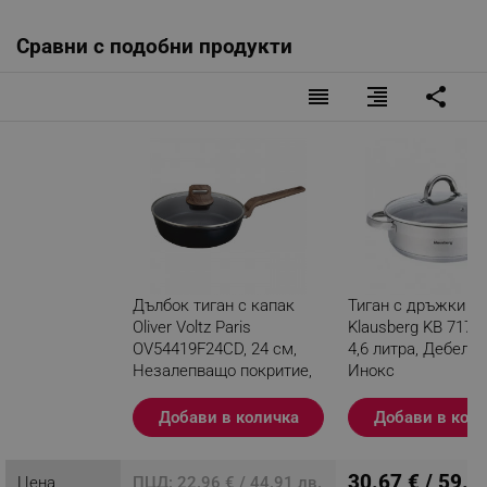
Сравни с подобни продукти
reorder
format_align_right
share
Дълбок тиган с капак
Тиган с дръжки и 
Oliver Voltz Paris
Klausberg KB 7173,
OV54419F24CD, 24 см,
4,6 литра, Дебело 
Незалепващо покритие,
Инокс
Топлинен сензор,
Индукция, Черен
Добави в количка
Добави в кол
Разглеждате този
продукт
30.67 € / 59.9
Цена
ПЦД: 22.96 € / 44.91 лв.