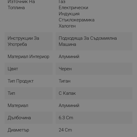
Източник На
Газ
Топлина
Електрически
Индукция
Стъклокерамика
Халоген
Инструкции За
Подходяща За Съдомиялна
Употреба
Машина
Материал Интериор
Алуминий
Цвят
Черен
Тип Продукт
Тиган
Тип
С Капак
Материал
Алуминий
Дълбочина
6.3 Cm
Диаметър
24 Cm