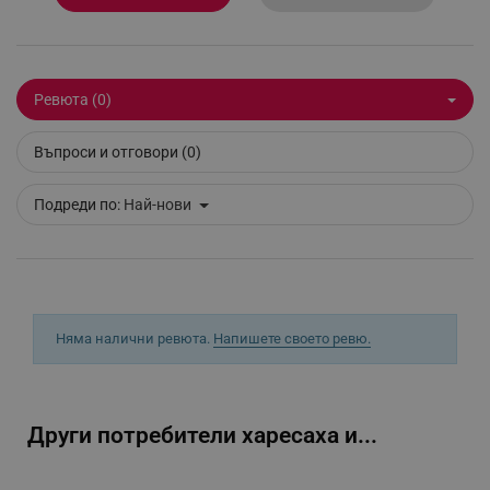
_sgf_delayed_actions,
.alleop.bg
Ревюта (0)
_sgf_delayed_campaigns
.alleop.bg
Въпроси и отговори (0)
Подреди по:
Най-нови
_sgf_npq
.alleop.bg
Няма налични ревюта.
Напишете своето ревю.
_sgf_clicked_banners
.alleop.bg
Други потребители харесаха и...
_sgf_rq
.alleop.bg