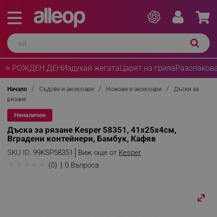
⭐ РОЖДЕН ДЕН
Издухай жегата
Царят на грила
Разопакова
Начало
Съдове и аксесоари
Ножове и аксесоари
Дъски за
рязане
Неналичен
Дъска за рязане Kesper 58351, 41х25х4см,
Вградени контейнери, Бамбук, Кафяв
SKU ID:
99KSP58351
Виж още от
Kesper
★
★
★
★
★
(0)
0 Въпроса