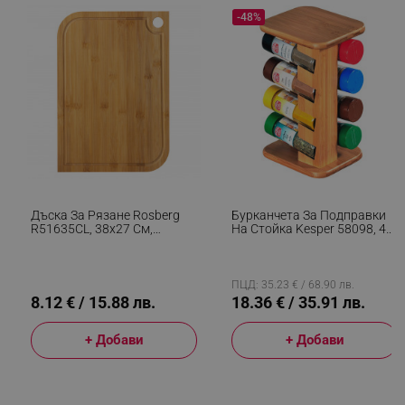
-48%
segmentifyExtension
.alleop.bg
sgfUserUpdateData
.alleop.bg
Дъска За Рязане Rosberg
Бурканчета За Подправки
R51635CL, 38x27 См,
На Стойка Kesper 58098, 4
Двустранна, Бамбук, Кафяв
Нива, 16 Бр, Бамбук, Кафяв
ПЦД: 35.23 € / 68.90 лв.
8.12 € / 15.88 лв.
18.36 € / 35.91 лв.
rlv_h_fbp
.alleop.bg
rlv_
.alleop.bg
+ Добави
+ Добави
rlv_mode
.alleop.bg
rlv_p
.alleop.bg