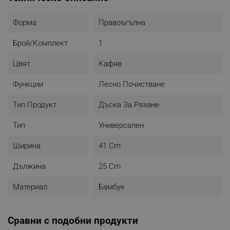
- Размер отделения: 25 x 18.5 см
- Материал дъска: бамбук
- Материал контейнери за съхранение: пластмаса
Форма
Правоъгълна
- Форма: правоъгълна
- Два пластмасови контейнера (могат да се мият в
Брой/комплект
1
съдомиялна)
- Цвят: кафяв
Цвят
Кафяв
Функции
Лесно Почистване
Тип Продукт
Дъска За Рязане
Тип
Универсален
Ширина
41 Cm
Дължина
25 Cm
Материал
Бамбук
Сравни с подобни продукти