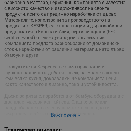
базирана в Раттлар, Германия. Компанията е известна
с високото качество и издръжливост на своите
продукти, които са предимно изработени от дърво.
Материалите, използвани за производството на
продуктите KESPER, са от плантации и дърводобивни
предприятия в Европа и Азия, сертифицирани (FSC
certified wood) от международни организации.
Компанията предлага разнообразие от домакински
стоки, изработени от различни материали, като дърво,
бамбук и други.
Продуктите на Kesper са не само практични и
функционални но и добавят свеж, натурален акцент
към всяка кухня, доказвайки, че компанията цени
както качеството и дизайна, така и устойчивостта.
Дъска за рязане, изработена от бамбук, оборудвана с
два пластмасови контейнера. След рязане или
раздробяване на зеленчуци можете лесно да ги
съхранявате в 2-та странични контейнера.
Виж повече
- Размери: 41 х 25 х 4 см
Техническо описание