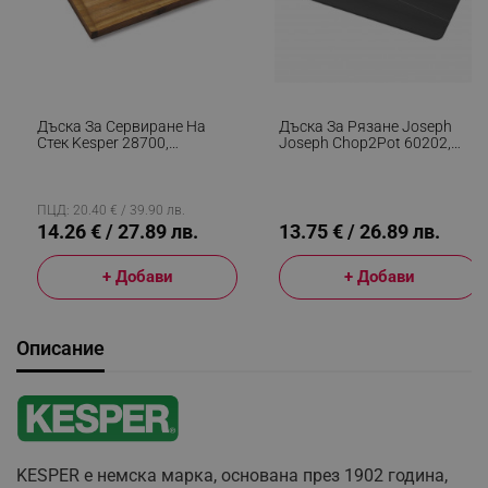
Дъска За Сервиране На
Дъска За Рязане Joseph
Стек Kesper 28700,
Joseph Chop2Pot 60202,
38x28x3см, Крачета Против
37.5х21 См, Сгъваема, Кука,
Хлъзгане, Акация, Кафяв
Черен
ПЦД: 20.40 € / 39.90 лв.
14.26 € / 27.89 лв.
13.75 € / 26.89 лв.
+ Добави
+ Добави
Описание
KESPER е немска марка, основана през 1902 година,