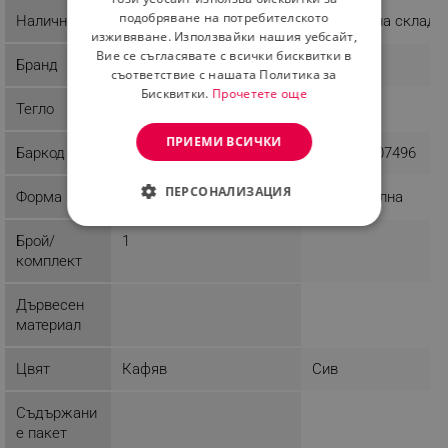
ROMANIAN
подобряване на потребителското
Наличност
Последни бройки
Налично на склад
изживяване. Използвайки нашия уебсайт,
Вие се съгласявате с всички бисквитки в
Бранд
Kesper
Voltz
съответствие с нашата Политика за
Бисквитки.
Прочетете още
Тегло
1 kg
0.58 kg
ПРИЕМИ ВСИЧКИ
Баркод
4000270583513
3800235307496
ПЕРСОНАЛИЗАЦИЯ
Форма
Правоъгълна
Правоъгълна
СТРОГО НЕОБХОДИМО
Брой/
1
комплект
ЕФЕКТИВНОСТ
Дървесен
ТАРГЕТИРАНЕ
материал
ФУНКЦИОНАЛНОСТ
Цвят
Кафяв
Сив
НЕКЛАСИФИЦИРАНИ
Съдържани
е пакет