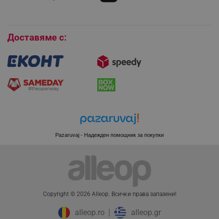
Покупки на изплащане
Бисквитки
Доставяме с:
Pazaruvaj - Надежден помощник за покупки
CookieScriptConsent
CookieScript
.alleop.bg
Copyright © 2026 Alleop. Bcичĸи пpaвa зaпaзeни!
alleop.ro
alleop.gr