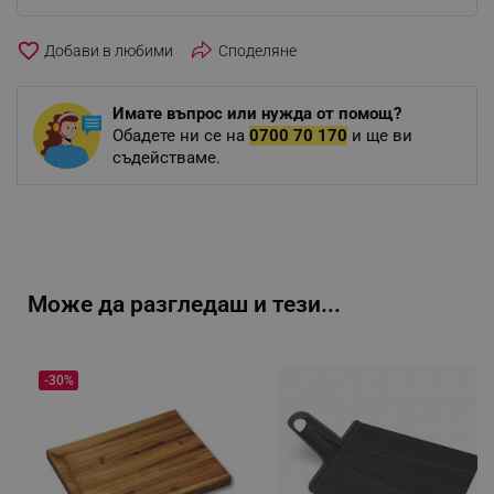
favorite_border
Споделяне
Имате въпрос или нужда от помощ?
Обадете ни се на
0700 70 170
и ще ви
съдействаме.
Може да разгледаш и тези...
-30%