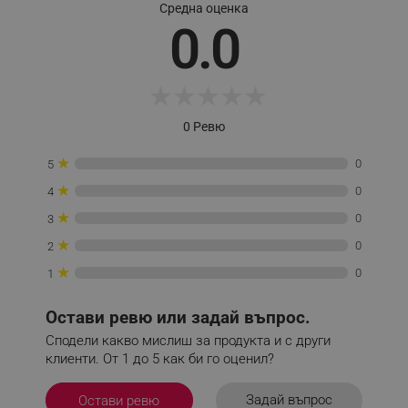
Средна оценка
0.0
_sgf_session_id
.alleop.bg
★
★
★
★
★
_sgf_push_permission_asked
.alleop.bg
0 Ревю
Google Privacy Policy
★
0
5
★
0
4
_sgf_test_mode
.alleop.bg
★
0
3
★
0
2
★
0
1
_sgf_tracking
.alleop.bg
Остави ревю или задай въпрос.
Сподели какво мислиш за продукта и с други
клиенти. От 1 до 5 как би го оценил?
Задай въпрос
Остави ревю