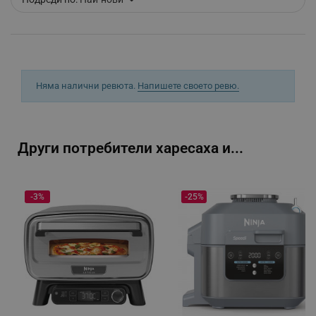
_sgf_clicked_banners
.alleop.bg
_sgf_rq
.alleop.bg
Няма налични ревюта.
Напишете своето ревю.
Други потребители харесаха и...
segmentifyExtension
.alleop.bg
-3%
-25%
sgfUserUpdateData
.alleop.bg