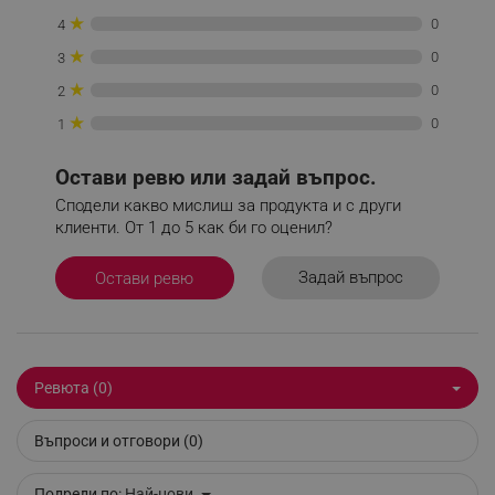
_sgf_tracking
.alleop.bg
★
0
4
★
0
3
★
0
2
★
0
1
_sgf_delayed_actions,
.alleop.bg
Остави ревю или задай въпрос.
Сподели какво мислиш за продукта и с други
клиенти. От 1 до 5 как би го оценил?
Задай въпрос
Остави ревю
_sgf_delayed_campaigns
.alleop.bg
Ревюта (0)
_sgf_npq
.alleop.bg
Въпроси и отговори (0)
Подреди по:
Най-нови