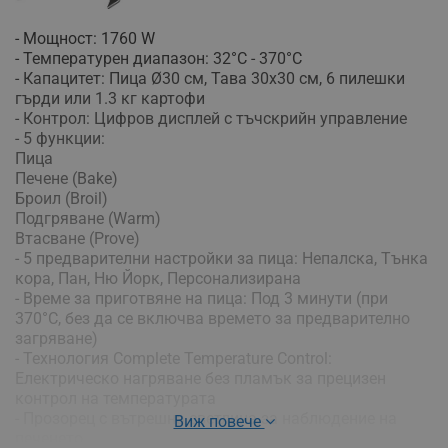
- Мощност: 1760 W
- Температурен диапазон: 32°C - 370°C
- Капацитет: Пица Ø30 см, Тава 30x30 см, 6 пилешки
гърди или 1.3 кг картофи
- Контрол: Цифров дисплей с тъчскрийн управление
- 5 функции:
Пица
Печене (Bake)
Броил (Broil)
Подгряване (Warm)
Втасване (Prove)
- 5 предварителни настройки за пица: Непалска, Тънка
кора, Пан, Ню Йорк, Персонализирана
- Време за приготвяне на пица: Под 3 минути (при
370°C, без да се включва времето за предварително
загряване)
- Технология Complete Temperature Control:
Електрическо нагряване без пламък за прецизен
контрол на температурата
- Прозорец с вътрешна светлина за наблюдение на
Виж повече
печенето