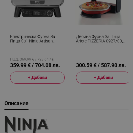
Електрическа Фурна За
Двойна Фурна За Пица
Пица 5в1 Ninja Artisan
Ariete PIZZERIA 0927/00,
MO201EU, 1760W, 30x30 См,
2300W, 32 См, 2 Термостата
5 Функции, Touch Screen, 32-
До 400C, 5 Нива, 2 Каменни
370C, Сив
Плочи, Незалепващо
Покритие, Червен
ПЦД: 369.99 € / 723.64 лв.
359.99 € / 704.08 лв.
300.59 € / 587.90 лв.
+ Добави
+ Добави
Описание