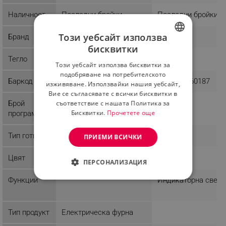
Наличност
Последни бройки
Последни бройки
Този уебсайт използва
Бранд
Ninja
Emerio
бисквитки
BULGARIAN
Тегло
11.9 kg
5 kg
Този уебсайт използва бисквитки за
ROMANIAN
подобряване на потребителското
Баркод
622356665346
7350034660187
изживяване. Използвайки нашия уебсайт,
Вие се съгласявате с всички бисквитки в
съответствие с нашата Политика за
Брой
Бисквитки.
Прочетете още
програми
Тип готвене
Печене
ПРИЕМИ ВСИЧКИ
Цвят
Сив
Бял
ПЕРСОНАЛИЗАЦИЯ
Функции
Индикаторна светл
СТРОГО НЕОБХОДИМО
ЕФЕКТИВНОСТ
Тип продукт
Електрическа фурна
ТАРГЕТИРАНЕ