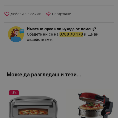
favorite_border
Споделяне
Имате въпрос или нужда от помощ?
Обадете ни се на
0700 70 170
и ще ви
съдействаме.
Може да разгледаш и тези...
-3%