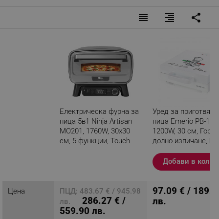
reorder
format_align_right
share
Електрическа фурна за
Уред за приготвяне
пица 5в1 Ninja Artisan
пица Emerio PB-115
MO201, 1760W, 30x30
1200W, 30 см, Горно
см, 5 функции, Touch
долно изпичане, Бя
Screen, 32-370C, Сив
Добави в колич
Разглеждате този
продукт
97.09 € / 189.8
Цена
ПЦД: 483.67 € / 945.98
286.27 € /
лв.
лв.
559.90 лв.