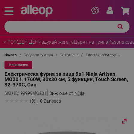
⭐ РОЖДЕН ДЕН
Издухай жегата
Царят на грила
Разопакова
Начало
Уреди за кухнята
За готвене
Електрически фурни
Неналичен
Електрическа фурна за пица 5в1 Ninja Artisan
MO201, 1760W, 30x30 см, 5 функции, Touch Screen,
32-370C, Сив
SKU ID:
99999MO201
Виж още от
Ninja
★
★
★
★
★
(0)
0 Въпроса