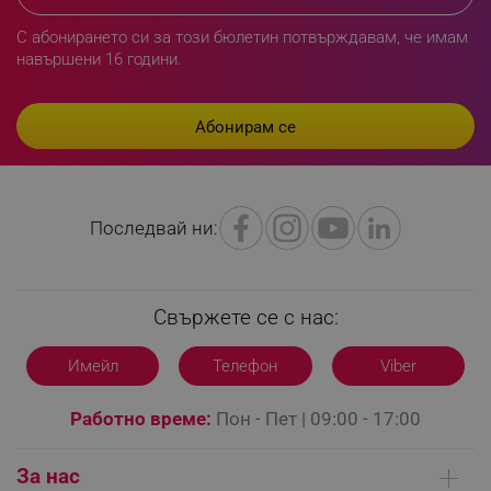
rlv_first_session
.alleop.bg
С абонирането си за този бюлетин потвърждавам, че имам
rlv_rid
.alleop.bg
навършени 16 години.
rlv_rpid
.alleop.bg
rlv_rpos
.alleop.bg
rlv_bid
.alleop.bg
rlv_odid
.alleop.bg
_twoAttr
.alleop.bg
Последвай ни:
__cf_bm
Cloudflare Inc.
.pazaruvaj.com
Свържете се с нас:
Имейл
Телефон
Viber
LaVisitorId_YWxsZW9wLmxhZGVzay5jb20v
.alleop.bg
Работно време:
Пон - Пет | 09:00 - 17:00
LaSID
Quality Unit LLC
www.alleop.bg
За нас